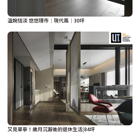
溫婉恬淡 悠悠隱市｜現代風｜30坪
又見單寧！歲月沉澱後的退休生活|84坪