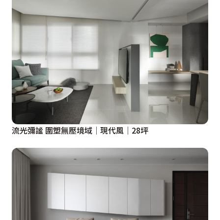
流光彌謐 圍塑無壓境域│現代風│28坪