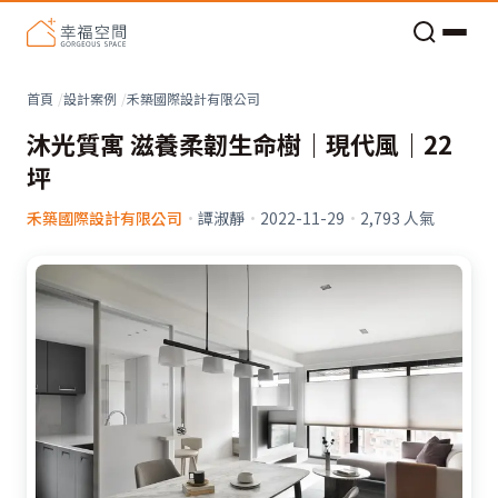
老屋預算分配與高 CP 值煥新術
看不見的居家風險和翻新關鍵
老屋預算分配與高 CP 值煥新術
首頁
設計案例
禾築國際設計有限公司
沐光質寓 滋養柔韌生命樹｜現代風｜22
坪
禾築國際設計有限公司
·
譚淑靜
·
2022-11-29
·
2,793
人氣