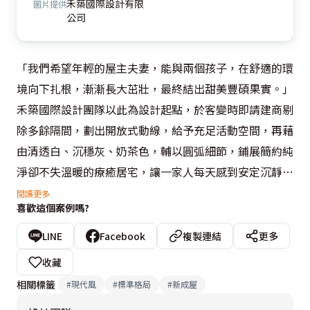
禾築國際設計有限
圖片提供
公司
「我們希望年輕的屋主夫妻，能與兩個孩子，在舒適的環
境向下扎根，漸漸長大茁壯，最終結出甜美豐碩果實。」
禾築國際設計團隊以此為設計起點，於客變時即請建商剔
除多餘隔間，劃出開放式動線，給予充足活動空間，再藉
由清透白、沉穩灰、奶茶色，輔以圓弧細節，鋪展簡約純
淨卻不失溫暖的療癒居宅，讓一家人每天感到安定沉靜，
在最舒適的狀態下生活，敘寫屬於自己的不凡人生篇章。

閱讀更多
喜歡這個案例嗎?
推開大門，輕淺色調自眼前蔓延開來，客廳、餐廳、廚
LINE
Facebook
複製連結
更多
房、閱讀區匯聚成寬闊的夢幻牛奶湖，隨時序更迭，倒映
收藏
城市繁景與生活剪影，融成一幅溫馨家景。如此寬敞無壓
相關標籤
#
現代風
#
標準格局
#
新成屋
的視野，源自於設計師的用心規劃。她先微調格局，將建