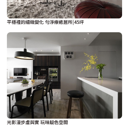
平穩裡的細緻變化 勻淨療癒居所|45坪
光影漫步虛與實 玩味靛色空間