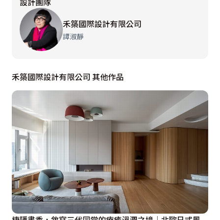
設計團隊
商配置的標準3房改為2+1房，騰出洗手台前空間設置吧
台，廊道一隅亦增添簡約壁燈端景，勾繪豐富層次，並選
禾築國際設計有限公司
用玻璃隔牆切分出彈性十足的多功能室，維繫視覺開闊
譚淑靜
度，創造通透軒敞感受。

禾築國際設計有限公司 其他作品
玄關
玄關右側牆面之櫃體做出進退面，滿足不同需求收納。而
入門左側與餐廳相鄰的牆面，植入奶茶色櫃面作為緩衝，
再嵌入灰色上電器櫃補足廚房機能。

餐廚區
落筆於電器櫃旁的玻璃拉門，阻絕了烹飪時的濃嗆油煙，
也清晰劃分出場域界線，內部櫥櫃門片悉心更換為奶茶色
門片，為淺色空間挹注一抹穩重氣息，也讓空間更有層
次。內部原本僅有建商設置的一字形廚具，但設計師依循
棲隱書香，敘寫三代同堂的療癒溫潤之境│北歐日式風