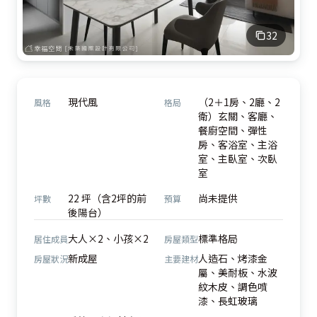
32
現代風
（2＋1房、2廳、2
風格
格局
衛）玄關、客廳、
餐廚空間、彈性
房、客浴室、主浴
室、主臥室、次臥
室
22 坪（含2坪的前
尚未提供
坪數
預算
後陽台）
大人×2、小孩×2
標準格局
居住成員
房屋類型
新成屋
人造石、烤漆金
房屋狀況
主要建材
屬、美耐板、水波
紋木皮、調色噴
漆、長虹玻璃