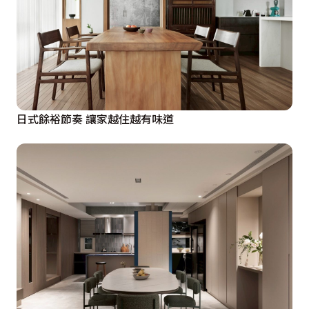
感。

主臥室
入門左側整合衣櫃與化妝桌，一路延伸至主衛浴入口，轉
以懸空手法配置抽屜與吊衣桿，定義出開放式更衣區；床
頭塑造出小檯面，便於擱置眼鏡、手機等物品，床尾則規
日式餘裕節奏 讓家越住越有味道
劃不占空間的拉門衣櫃，擴增收納量。所有機能皆以輕淺
色調弱化量體份量感，完備生活所需外，也創造優雅舒和
的優質舒眠情境。