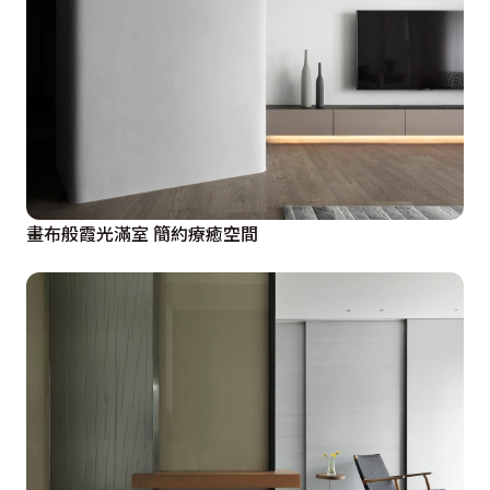
畫布般霞光滿室 簡約療癒空間