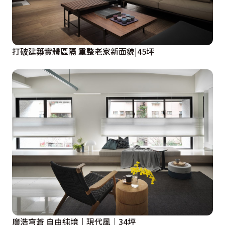
打破建築實體區隔 重整老家新面貌|45坪
廣浩穹蒼 自由純境｜現代風｜34坪