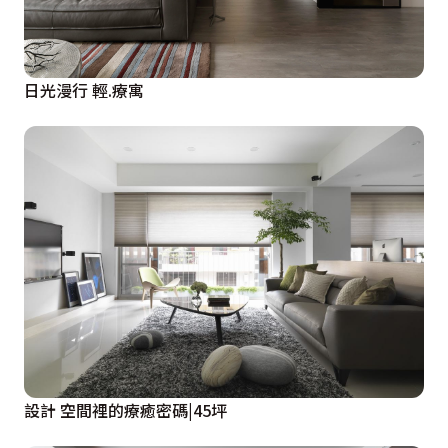
日光漫行 輕.療寓
設計 空間裡的療癒密碼|45坪