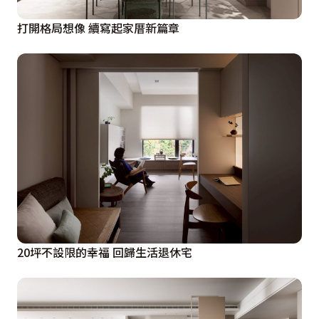
打開格局想像 續寫起家厝新篇章
20坪不設限的幸福 回歸生活退休宅