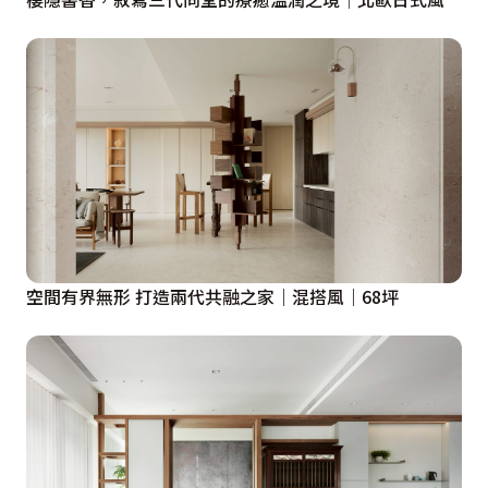
屋主的烹飪習慣與需求，增設了中島檯面、水槽與吧台，
讓機能更加連貫，同步也為屋主多營造出一處，喝下午茶
或品酒談天的悠閒情境。

多功能房
與廚房處於同一水平軸線的多功能房，以具視覺穿透性的
的長虹玻璃拉門隔開，平時可敞開維繫空間通透感，當親
友來訪時，可拉出隱匿於牆面中的玻璃門片，並拉下客廳
一側捲簾，搭配內部大尺度臥榻，變身隱私性強的舒適客
空間有界無形 打造兩代共融之家｜混搭風｜68坪
房。

客廳
客廳電視牆僅做成半高，其餘部分採用清玻璃，使視線、
光線得以自由穿梭於室，而銳利的邊角，則盡數磨成圓
弧，增添室內溫潤感外，也注入柔美細節，提升整體質