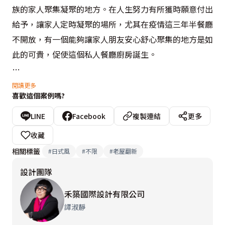
族的家人聚集凝聚的地方。在人生努力有所獲時願意付出
給予，讓家人定時凝聚的場所，尤其在疫情這三年半餐廳
不開放，有一個能夠讓家人朋友安心舒心聚集的地方是如
此的可貴，促使這個私人餐廳廚房誕生。

案件位於車水馬龍中的臺北市中心巷內。老屋改造的一樓
閱讀更多
喜歡這個案例嗎?
鄰街，踏上台階，讓入口轉側並退縮路面，以礦物特殊漆
的低調外觀，洗石子地坪材質，形塑玄關區恬靜沉穩氛
LINE
Facebook
複製連結
更多
圍，沉澱來賓心情，使之忘卻身處都市中心的紛擾。

收藏
相關標籤
#
日式風
#
不限
#
老屋翻新
空間中自身條件即自然形成使用區域的劃分，除了廚房設
設計團隊
備功能，用餐區，需要能同時容納30人餐會的空間。我
們規劃前區放空作為多功能及彈性使用空間，與廚房用餐
禾築國際設計有限公司
區之間增設巨型大拉門，門片隱藏於用餐區的茶水櫃牆
譚淑靜
面。
