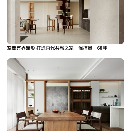
材質色彩以仿石紋灰色地面搭配實木格柵及鋸齒質感實
木，玄關大門及廚具門片的仿紅銹紋理材質，磚紅色鐵件
烤漆層板與同色金屬玻璃門，這些點綴，增添了空間中的
線條與溫暖。讓心在這裡慢慢地靜下來，不被過多元素干
擾，而能自然享受專注於人與人的互動上。

空間有界無形 打造兩代共融之家｜混搭風｜68坪
設計概念文字為【禾築國際設計有限公司】提供