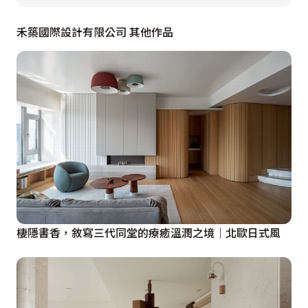
禾築國際設計有限公司 其他作品
從外玄關進入寬敞的內玄關，來賓脫下外出鞋，穿上舒服
的室內拖開始轉換放鬆的心情，拉開噴砂面金屬玻璃門進
入，眼前展現完整的中島廚房，末端呈現禪意的大片鋸齒
質感實木格柵門，而門後方空間設置一大片業主收藏放置
的鍋具架牆面及洗滌區於一角。將必要收納自然融合於原
始牆面及空間分區劃分處，其餘空間保持其開放性及彈
性，如有特殊需求可以選擇用隱藏式大拉門分界。

保留原窗戶盡量讓自然光進到室內,空間中高225公分處環
繞實木條，在視覺上以禪意意象處理，也在其間設置條燈
棲隱書香，敘寫三代同堂的療癒溫潤之境│北歐日式風
照明補足空間環境光，減少為了照明降低天花高度。

廚房中島與餐桌位置及茶水櫃牆面的關係考慮業主使用的
順暢便利性而設置。
