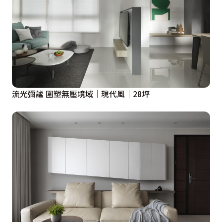
流光彌謐 圍塑無壓境域│現代風│28坪