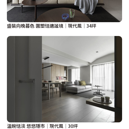
盛裝向晚暮色 圍塑恬適謐境｜現代風｜34坪
溫婉恬淡 悠悠隱市｜現代風｜30坪