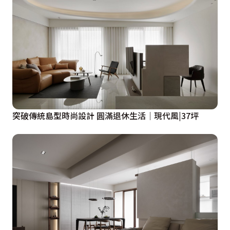
突破傳統島型時尚設計 圓滿退休生活│現代風|37坪