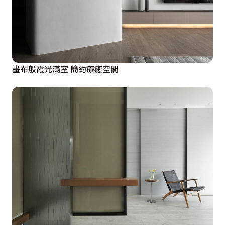
畫布般霞光滿室 簡約療癒空間