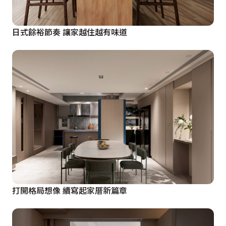
日式餘裕節奏 讓家越住越有味道
打開格局想像 續寫起家厝新篇章