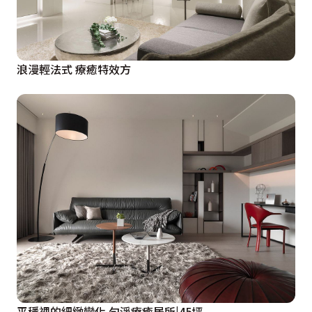
浪漫輕法式 療癒特效方
平穩裡的細緻變化 勻淨療癒居所|45坪