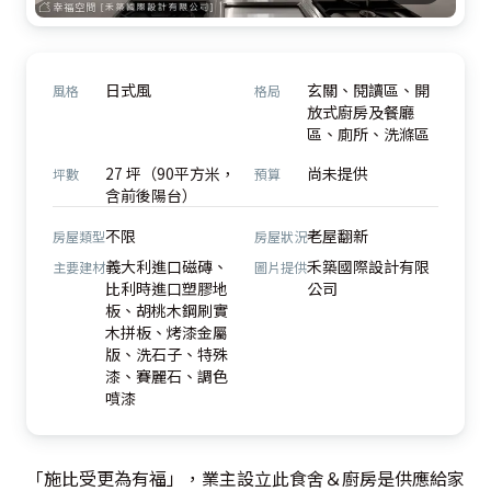
日式風
玄關、閱讀區、開
風格
格局
放式廚房及餐廳
區、廁所、洗滌區
27 坪（90平方米，
尚未提供
坪數
預算
含前後陽台）
不限
老屋翻新
房屋類型
房屋狀況
義大利進口磁磚、
禾築國際設計有限
主要建材
圖片提供
比利時進口塑膠地
公司
板、胡桃木鋼刷實
木拼板、烤漆金屬
版、洗石子、特殊
漆、賽麗石、調色
噴漆
「施比受更為有福」，業主設立此食舍＆廚房是供應給家