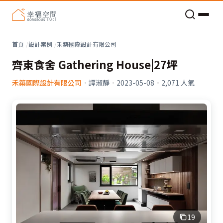
老屋預算分配與高 CP 值煥新術
看不見的居家風險和翻新關鍵
老屋預算分配與高 CP 值煥新術
首頁
設計案例
禾築國際設計有限公司
齊東食舍 Gathering House|27坪
禾築國際設計有限公司
·
譚淑靜
·
2023-05-08
·
2,071
人氣
19