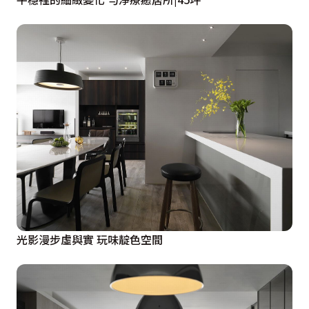
光影漫步虛與實 玩味靛色空間