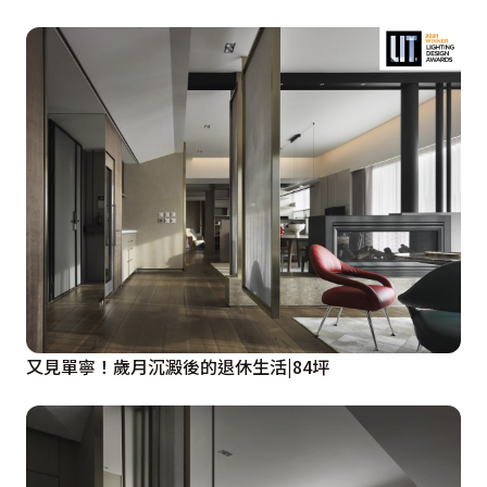
又見單寧！歲月沉澱後的退休生活|84坪