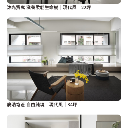
沐光質寓 滋養柔韌生命樹｜現代風｜22坪
廣浩穹蒼 自由純境｜現代風｜34坪