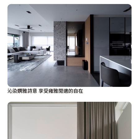
沁染嫻雅詩意 享受雍雅閒適的自在