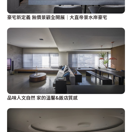
豪宅新定義 無價景觀全開展｜大直帝景水岸豪宅
品味人文自然 家的溫馨&飯店質感