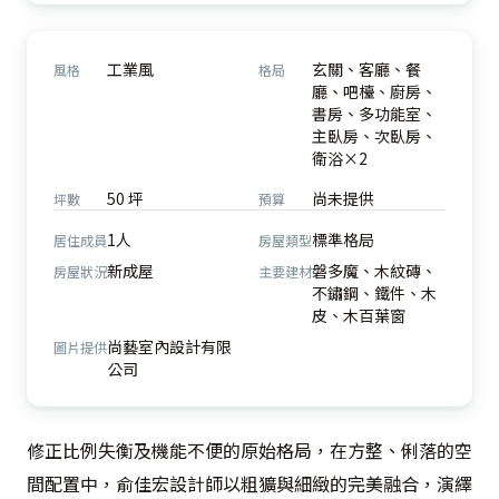
工業風
玄關、客廳、餐
風格
格局
廳、吧檯、廚房、
書房、多功能室、
主臥房、次臥房、
衛浴×2
50 坪
尚未提供
坪數
預算
1人
標準格局
居住成員
房屋類型
新成屋
磐多魔、木紋磚、
房屋狀況
主要建材
不鏽鋼、鐵件、木
皮、木百葉窗
尚藝室內設計有限
圖片提供
公司
修正比例失衡及機能不便的原始格局，在方整、俐落的空
間配置中，俞佳宏設計師以粗獷與細緻的完美融合，演繹