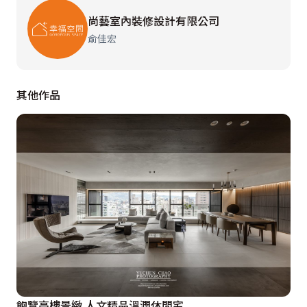
感，真實體現家的溫暖表情。

尚藝室內裝修設計有限公司
俞佳宏
深色的木百葉窗與大片天光交融中，尚藝室內設計拿捏空
間尺度與美感比例，將這一份獨特、精緻的工業風質感，
伴著自然柔和的節奏，漫入整個生活空間。
其他作品
飽覽高樓景緻 人文精品溫潤休閒宅