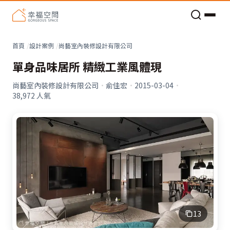
老屋預算分配與高 CP 值煥新術
看不見的居家風險和翻新關鍵
老屋預算分配與高 CP 值煥新術
首頁
設計案例
尚藝室內裝修設計有限公司
單身品味居所 精緻工業風體現
尚藝室內裝修設計有限公司
·
俞佳宏
·
2015-03-04
·
38,972
人氣
13