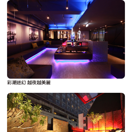
彩潮迷幻 越夜越美麗