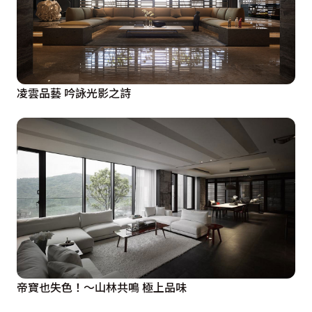
凌雲品藝 吟詠光影之詩
帝寶也失色！～山林共鳴 極上品味