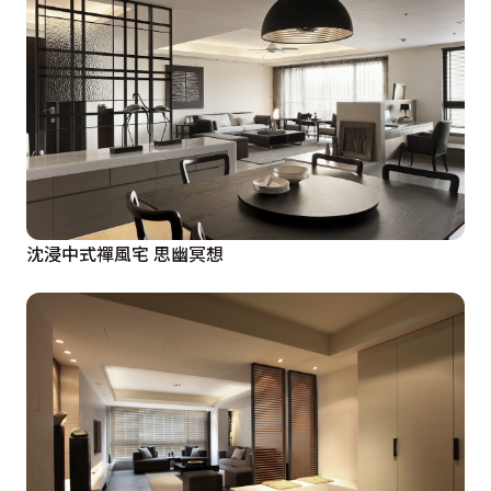
沈浸中式禪風宅 思幽冥想