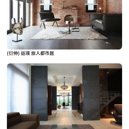
(衍伸) 返璞 旅人都市居