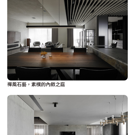
禪風石藝，素樸的內斂之庭