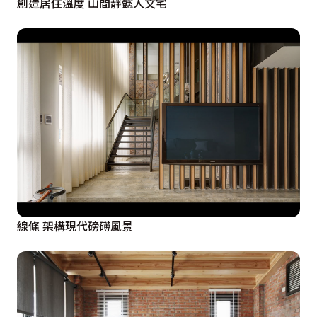
創造居住溫度 山間靜懿人文宅
線條 架構現代磅礡風景