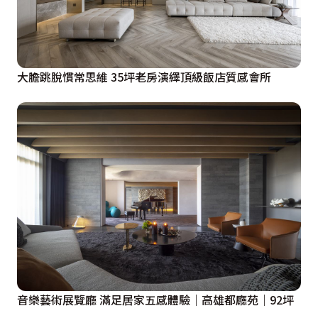
大膽跳脫慣常思維 35坪老房演繹頂級飯店質感會所
音樂藝術展覽廳 滿足居家五感體驗｜高雄都廳苑｜92坪