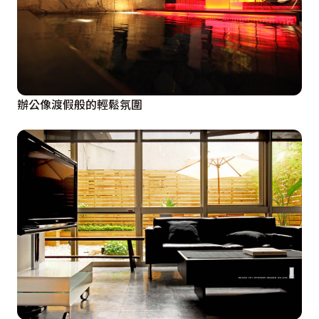
辦公像渡假般的輕鬆氛圍