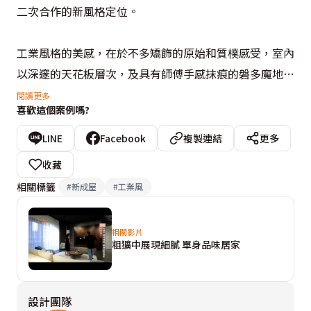
二次合作的新風格定位。

工業風格的美感，在於不多矯飾的原始和質樸感受，室內
以深邃的天花板層次，及具有師傅手感抹痕的磐多魔地
材，鋪展出整個開放式空間的基調與延伸效果。而象徵工
閱讀更多
喜歡這個案例嗎?
業風精神的外露管線、鐵網、鏽鐵板等元素，結合了異材
質的進出面工法和收邊細節，襯托出生活上追求的質感與
LINE
Facebook
複製連結
更多
精緻度。譬如以幾何邏輯拼接的電視牆，經由三塊大小不
收藏
等的鏽鐵板，以及襯於後方的磐多魔材質，不僅連結工業
相關標籤
#
新成屋
#
工業風
風的主要特徵，也從中傳達出後現代裝置藝術的概念。

相關影片
軟件選搭邏輯上，與單純的工業風思維大有不同。為在粗
粗獷中展現細膩 單身品味居家
獷、原始的設計基礎裡，挹注更多人文起居氛圍，除了延
續風格語彙的配件，設計者進一步選擇柔軟舒適的客廳沙
設計團隊
發、七葉木實木餐桌，用輕鬆的質料及少有加工的原木觸