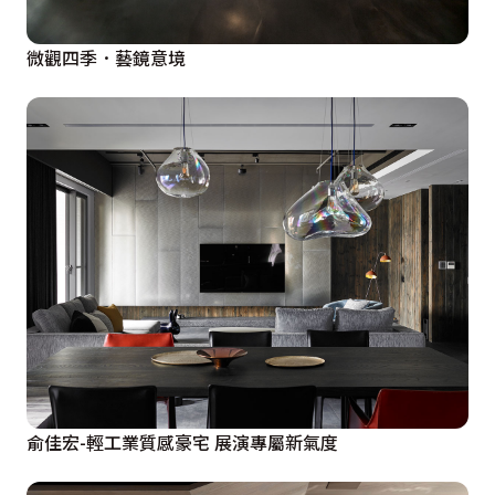
微觀四季．藝鏡意境
俞佳宏-輕工業質感豪宅 展演專屬新氣度