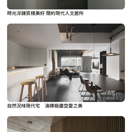
時光淬鍊質樸美好 簡約現代人文居所
自然況味現代宅 演繹極盡空靈之美