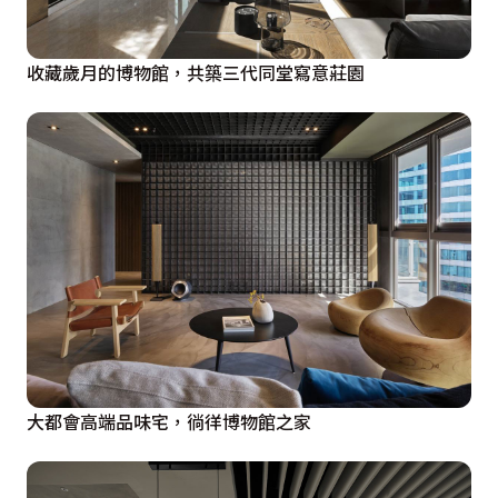
收藏歲月的博物館，共築三代同堂寫意莊園
大都會高端品味宅，徜徉博物館之家