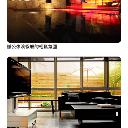
辦公像渡假般的輕鬆氛圍