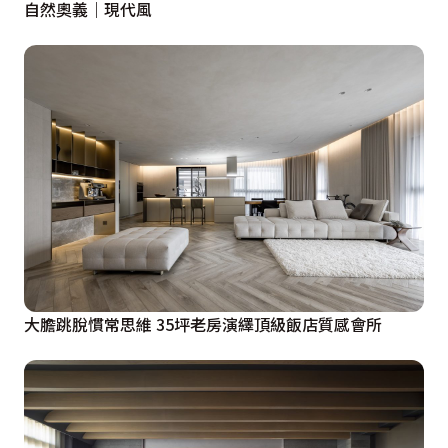
自然奧義｜現代風
大膽跳脫慣常思維 35坪老房演繹頂級飯店質感會所