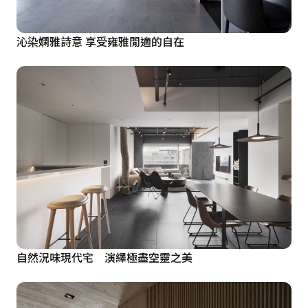
沁染嫻雅詩意 享受雍雅閒適的自在
自然況味現代宅 演繹極盡空靈之美