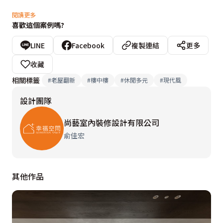
為了讓屋主感受到自在無拘束的舒適，俞佳宏設計師引光
閱讀更多
喜歡這個案例嗎?
入室，讓流光漾影在空間作畫。屏棄常見的嵌燈設計，改
採簡約軌道燈，創造高挑開闊的空間感。除了解決老屋常
LINE
Facebook
複製連結
更多
見的壁癌及結構問題，也精心重劃空間，以垂直軸線整合
收藏
空間，於梯下延伸出廚房吧台，提升空間機能性，並利用
相關標籤
#
老屋翻新
#
樓中樓
#
休閒多元
#
現代風
灰鏡材質，放大景深，締創虛實交錯的視覺趣味。而窗邊
設計團隊
的臥榻，不僅是與家人凝鍊情感的休憩天地，更蘊藏大容
量櫃體，滿足收納需求。

尚藝室內裝修設計有限公司
俞佳宏
樓上私密領域以長條臥榻串聯，從室內綿延至室外，使居
住者待在室內也有置身戶外的輕鬆愜意感，心境隨之開
其他作品
闊。而與櫃體完美結合的彈性推拉門設計，則讓開放與隱
密並存，編織收放自如的美好生活。