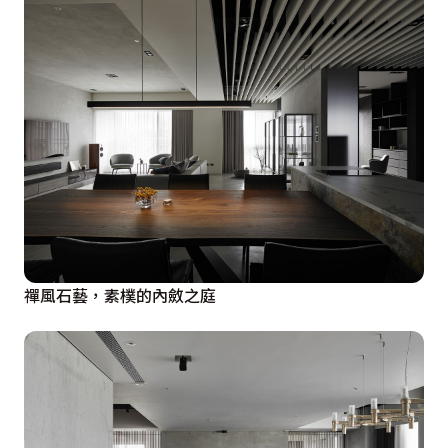
禪風石藝，素樸的內斂之庭