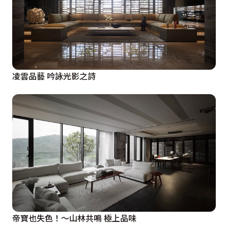
凌雲品藝 吟詠光影之詩
帝寶也失色！～山林共鳴 極上品味