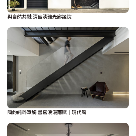
與自然共融 清幽淡雅光廊謐院
簡約純粹筆觸 書寫浪漫雨賦｜現代風