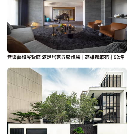
音樂藝術展覽廳 滿足居家五感體驗｜高雄都廳苑｜92坪