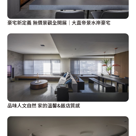
豪宅新定義 無價景觀全開展｜大直帝景水岸豪宅
品味人文自然 家的溫馨&飯店質感