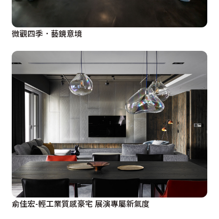
微觀四季．藝鏡意境
俞佳宏-輕工業質感豪宅 展演專屬新氣度