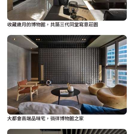
收藏歲月的博物館，共築三代同堂寫意莊園
大都會高端品味宅，徜徉博物館之家