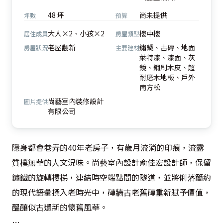
48 坪
尚未提供
坪數
預算
大人×2、小孩×2
樓中樓
居住成員
房屋類型
老屋翻新
鏽鐵、古磚、地面
房屋狀況
主要建材
萊特漆、漆面、灰
鏡、鋼刷木皮、超
耐磨木地板、戶外
南方松
尚藝室內裝修設計
圖片提供
有限公司
隱身都會巷弄的40年老房子，有歲月流淌的印痕，流露
質樸無華的人文況味。尚藝室內設計俞佳宏設計師，保留
鏽鐵的旋轉樓梯，連結時空端點間的隧道，並將俐落簡約
的現代語彙揉入老時光中，磚牆古老舊磚重新賦予價值，
醞釀似古還新的懷舊風華。
