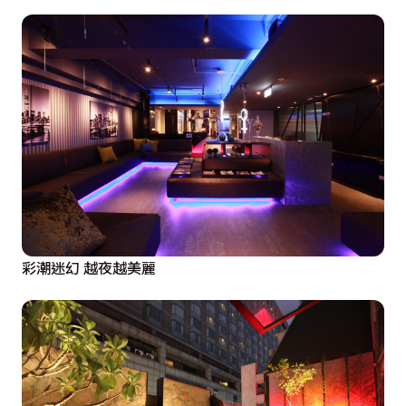
彩潮迷幻 越夜越美麗