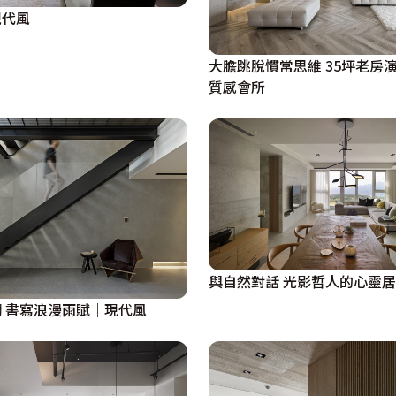
現代風
大膽跳脫慣常思維 35坪老房
質感會所
與自然對話 光影哲人的心靈
 書寫浪漫雨賦｜現代風