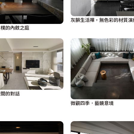
灰韻生活禪，無色彩的材質演
素樸的內斂之庭
空間的對話
微觀四季．藝鏡意境