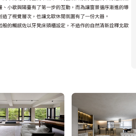
畫、小歇與陽臺有了第一步的互動，而為讓窗景循序漸進的導
造了視覺層次，也讓北歐休閒氛圍有了一份大器。

岩般的觸感佐以牙凳床頭櫃設定，不造作的自然清新詮釋北歐