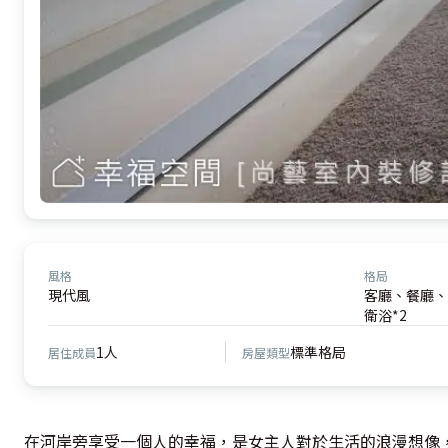
風格
格局
現代風
客廳、餐廳、
衛浴*2
1人
標準格局
居住成員
房屋類型
在河岸旁享受一個人的幸福，是女主人對於生活的浪漫想像