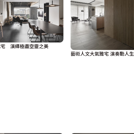
代宅 演繹極盡空靈之美
藝術人文大氣雅宅 演奏動人