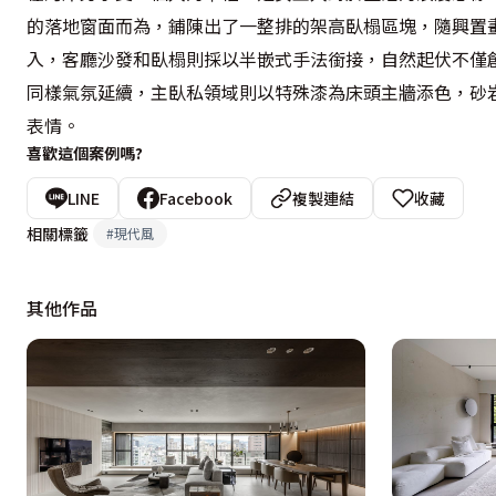
的落地窗面而為，鋪陳出了一整排的架高臥榻區塊，隨興置
入，客廳沙發和臥榻則採以半嵌式手法銜接，自然起伏不僅創
同樣氣氛延續，主臥私領域則以特殊漆為床頭主牆添色，砂
表情。
喜歡這個案例嗎?
LINE
Facebook
複製連結
收藏
相關標籤
#
現代風
其他作品