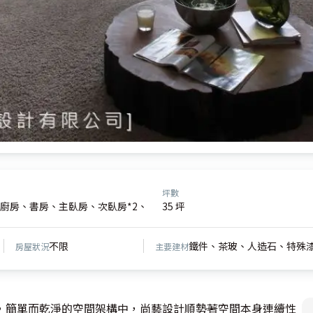
坪數
廚房、書房、主臥房、次臥房*2、
35 坪
不限
鐵件、茶玻、人造石、特殊
房屋狀況
主要建材
，簡單而乾淨的空間架構中，尚藝設計順勢著空間本身連續性