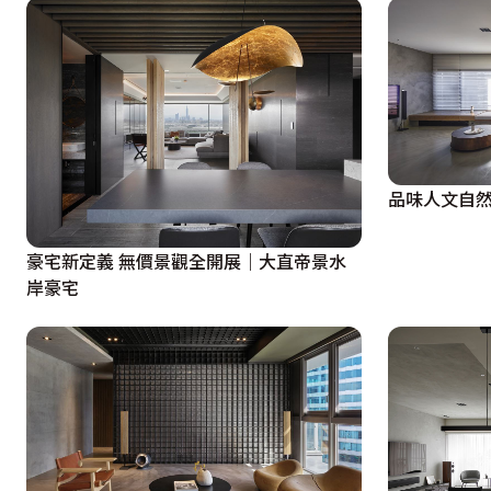
品味人文自然
豪宅新定義 無價景觀全開展｜大直帝景水
岸豪宅