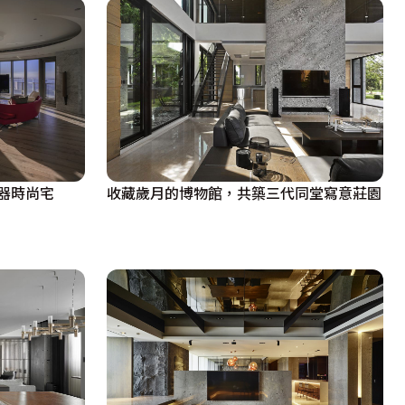
器時尚宅
收藏歲月的博物館，共築三代同堂寫意莊園