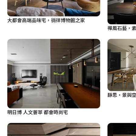
大都會高端品味宅，徜徉博物館之家
禪風石藝，
靜思‧景與
明日博 人文薈萃 都會時尚宅