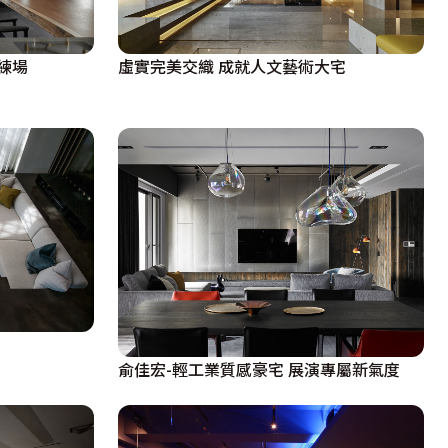
練場
虛實完美交織 成就人文藝術大宅
俞佳宏-輕工業質感豪宅 展演專屬新氣度