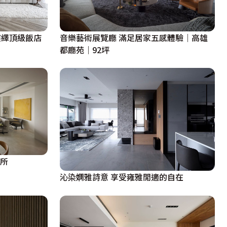
演繹頂級飯店
音樂藝術展覽廳 滿足居家五感體驗｜高雄
都廳苑｜92坪
居所
沁染嫻雅詩意 享受雍雅閒適的自在