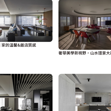
 家的溫馨&飯店質感
奢華美學新視野，山水環景大