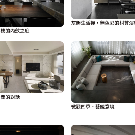
灰韻生活禪，無色彩的材質演
素樸的內斂之庭
空間的對話
微觀四季．藝鏡意境