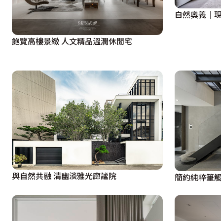
桌前閱讀、工作，扭開居於兩個空間中的視聽音響，在同一
自然奧義｜
  新簡約意象繼續蔓延進臥房空間，倚窗而放線條俐落的單
飽覽高樓景緻 人文精品溫潤休閒宅
的主題小物，在床頭橫樑下方的主牆兩側打上照明光帶，讓
  「『乾淨俐落』是屋主唯一的設計需求。」開放的空間鋪
基調，加上四處流曳的鮮活陽光，尚藝設計俞佳宏設計師為
與自然共融 清幽淡雅光廊謐院
簡約純粹筆觸