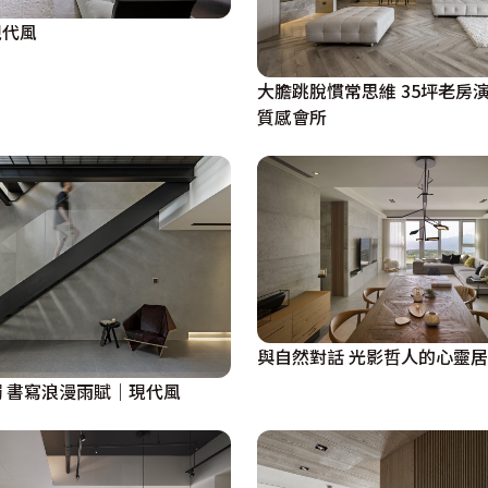
個空間裡享受一樣的氣氛，卻能擁有各自的生活享受。
現代風
桌，是除了主床及大型鏡面衣櫃外，用來點出簡潔又有品味空間
大膽跳脫慣常思維 35坪老房
有擴散效果的光暈營造更為縱長的空間錯覺。
質感會所
排、簡潔、實用，絕不拖泥帶水的設計線條，黑、白、灰三色為
年輕屋主量身規劃出與世界同步流行的「新簡約潮」。
與自然對話 光影哲人的心靈
 書寫浪漫雨賦｜現代風