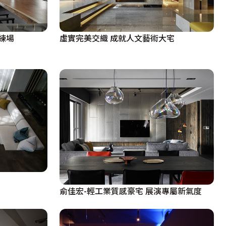
練場
虛實完美交織 成就人文藝術大宅
俞佳宏-輕工業質感豪宅 展演專屬新氣度