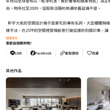
年秋向全球發佈以「乾淨利落、敢於奢華和簡單物質」為主
尚。時序拉至2009，這股新派簡約熱潮依舊延燒不退。
  軒宇大氣的空間設計幾乎是豪宅的專有名詞，大型櫃體與
樣手法，在25坪的空間裡發揮創意打破這樣的刻版印象，讓
閱讀更多
喜歡這個案例嗎?
  拆除原建案客廳旁邊的房間，以雪白銀狐大理石與灰鏡組
時尚的大理石定出空間的高度質感，與空間同色調稍有厚度
LINE
Facebook
複製連結
收藏
點；再將視野放向其後的大型展示櫃，不規則的層架變化，
而多了豐富的趣味，是繼冷酷的銀狐大理石電視牆後，全室
其他作品
展示櫃上方的照明光帶，即成為屋主展示個人收藏的藝術空
作，鋪排出冷酷與溫暖兩種空間表情。
  開放式設計的客廳與書房，讓兩個空間相互照顧毫無阻礙
兩個開放共享的空間，也照亮沒有自然光源的其他室內空間