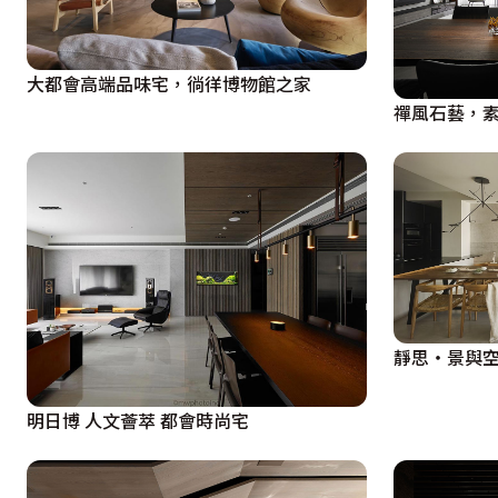
大都會高端品味宅，徜徉博物館之家
禪風石藝，
靜思‧景與
明日博 人文薈萃 都會時尚宅