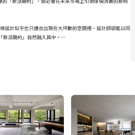
導的「新派簡約」，勢必會在未來市場上引領傢俱消費的新時
線條設計似乎也只適合出現在大坪數的空間裡，設計師卻能以同
「新派簡約」自然融入其中。
合的半人高電視牆，開放分隔出客廳與書房兩個使用空間，簡潔
的石材設計，是穩定室內空間避免過於懸浮的第一道視覺焦
化解大型櫃體產生的壓迫感，坐在沙發望過去的視覺端景也因
最美麗的視覺焦點，木作的質感也讓空間多了溫暖，點亮未於
間。在同一個空間裡，設計師簡單以淺白的石材與深沉的木
，同一平面的對外窗也引入戶外的燦爛驕陽，光線平均的洩流在
，架高的小平台是客廳臨窗最佳的起居空間，坐在另一端的書