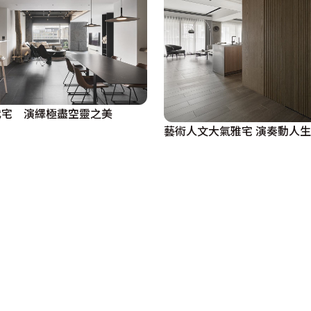
代宅 演繹極盡空靈之美
藝術人文大氣雅宅 演奏動人