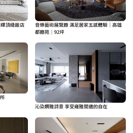
演繹頂級飯店
音樂藝術展覽廳 滿足居家五感體驗｜高雄
都廳苑｜92坪
居所
沁染嫻雅詩意 享受雍雅閒適的自在