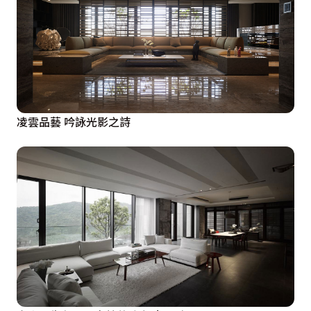
凌雲品藝 吟詠光影之詩