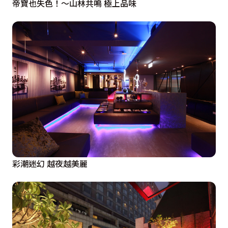
帝寶也失色！～山林共鳴 極上品味
彩潮迷幻 越夜越美麗