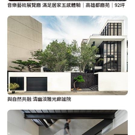
音樂藝術展覽廳 滿足居家五感體驗｜高雄都廳苑｜92坪
與自然共融 清幽淡雅光廊謐院