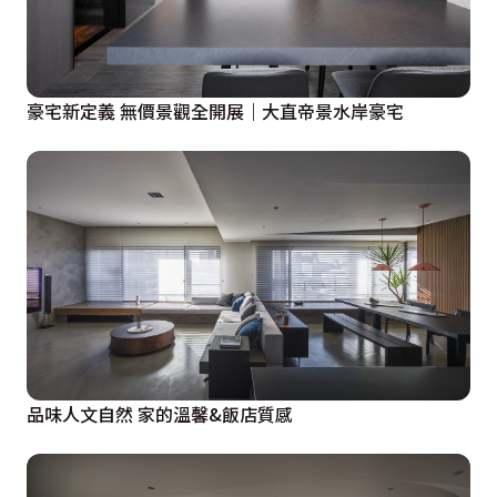
豪宅新定義 無價景觀全開展｜大直帝景水岸豪宅
品味人文自然 家的溫馨&飯店質感