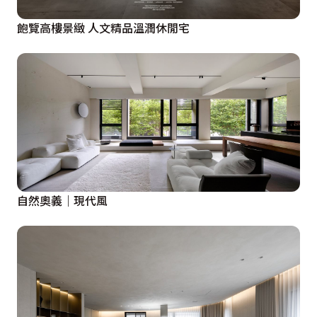
而是安裝暗紅色，如窗簾式的帘幔，加上四柱床紗幔，柔
化空間氣質，白色烤漆的木條以菱形交錯成衣櫃裝飾，襯
飽覽高樓景緻 人文精品溫潤休閒宅
以菱形拼貼的復古地磚，調和出清柔的休閒雅味。
自然奧義｜現代風