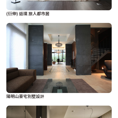
(衍伸) 返璞 旅人都市居
陽明山豪宅別墅設計