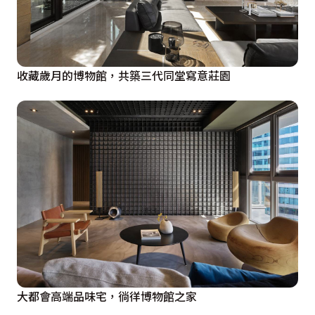
收藏歲月的博物館，共築三代同堂寫意莊園
大都會高端品味宅，徜徉博物館之家