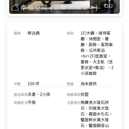
12
新古典
1F/大廳、接待客
風格
格局
廳、休閒室、餐
廳、廚房、客用套
房、公共衛浴
<br>2F/起居室、
書房、大主臥（含
更衣室+衛浴）、2
小孩套房
150 坪
尚未提供
坪數
預算
夫妻、2小孩
別墅
居住成員
房屋類型
不限
馬賽克大理石拼
房屋狀況
主要建材
花、印度黑大理
石、霧面木化石、
鑿面新米黃大理
石、鑿面觀音山