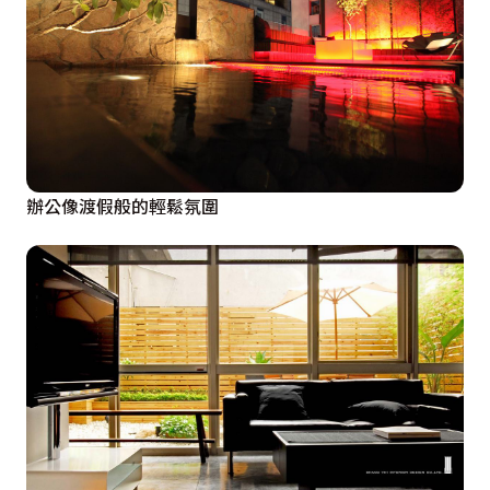
辦公像渡假般的輕鬆氛圍