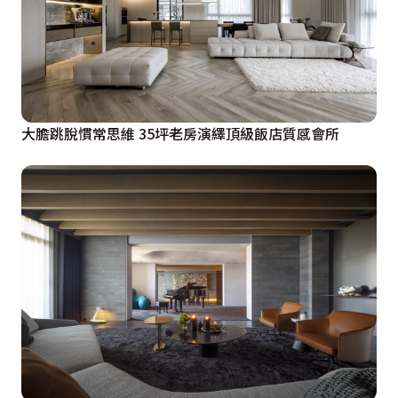
大膽跳脫慣常思維 35坪老房演繹頂級飯店質感會所