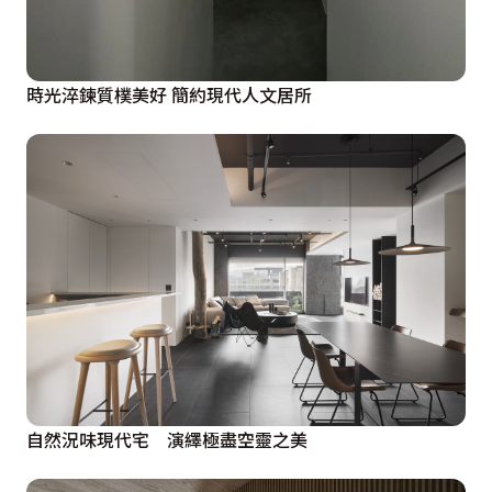
時光淬鍊質樸美好 簡約現代人文居所
自然況味現代宅 演繹極盡空靈之美