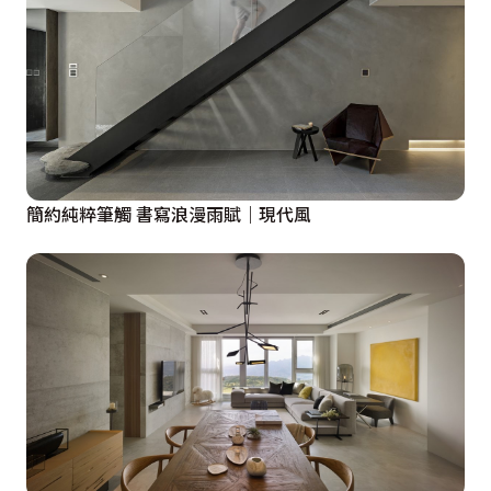
簡約純粹筆觸 書寫浪漫雨賦｜現代風