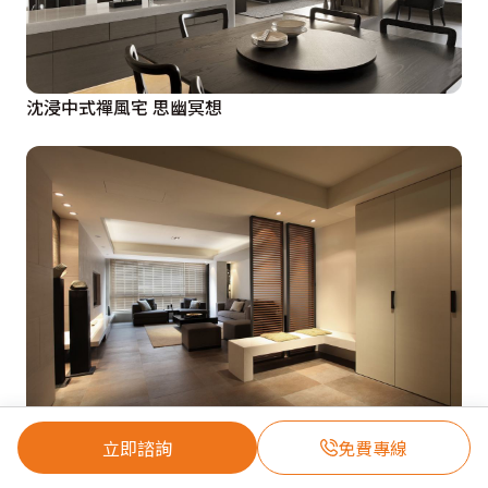
沈浸中式禪風宅 思幽冥想
立即諮詢
免費專線
光線、線條、建材 低調打造完美居宅細膩質感