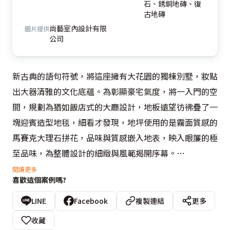
石、銹銅地磚、復
古地磚
尚藝室內設計有限
圖片提供
公司
新古典的語句符號，將這座擁有大花園的獨棟別墅，妝點
出大器清雅的文化底蘊。為彰顯豪宅氣度，將一入門的空
間，規劃為猶如飯店式的大廳設計，地板遠望彷彿疊了一
塊迎賓造型地毯，細看才發現，地坪使用的是霧面質感的
馬賽克大理石拼花，品味與質感嵌入地表，映入眼簾的極
至品味，為整體設計的細緻與風範揭開序幕。
閱讀更多
喜歡這個案例嗎?
  大廳的左右翼分別為接待客廳及休閒視聽空間，格狀木
製拉門為古典氛圍帶入休閒的輕鬆感，三個場域皆安排橙
LINE
Facebook
複製連結
更多
色系圓型天花搭配古典吊燈設計，一直線的對稱排列，強
收藏