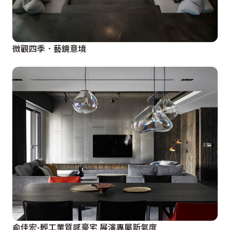
微觀四季．藝鏡意境
俞佳宏-輕工業質感豪宅 展演專屬新氣度