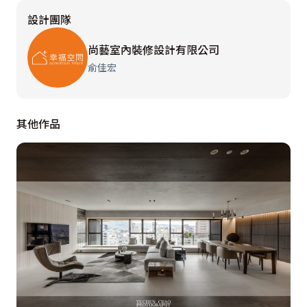
調整體美學。大廳兩側牆面使用霧面木化石做交錯膠釘拼
設計團隊
貼，營造如大石塊堆疊的視覺效果，客廳主牆使用鑿面新
米黃大理石，淡灰色牆面與白色天花深淺變化，描繪內斂
尚藝室內裝修設計有限公司
優雅的層次感；休閒區的主牆則選用鑿面觀音山石，公共
俞佳宏
空間運用豐富的石材肌理，構築非凡氣派的氣韻，鑿面質
材則是取天然質樸的紋理，避免高調奢華，引述內斂大
度，搭配優雅大方的沙發，以及藝術古董鐘、古典燈具、
其他作品
藝術品等，風雅美學不言可喻。
  走進廚房，復古的淡綠色令人不由得產生溫馨舒適的親
切感，加上牆面頂端的歐式進口花磚，交融滿室鄉村情
調，餐廳與廚房的分際設計線條簡潔的拱門及羅馬柱，空
間進退層次分明。睡眠寢區同樣以新古典清新秀緻的語彙
鋪排，客房典雅高貴的佈置，釋放寧靜表情；主臥則運用
大量帘幔營造浪漫古典氣氛，房間小玄關不做一般門板，