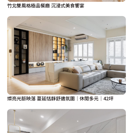
竹北雙風格極品餐廳 沉浸式美食饗宴
燦亮光脈映落 蔓延恬靜舒適氛圍｜休閒多元｜42坪