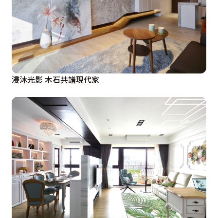
浸沐光影 木石共譜現代家