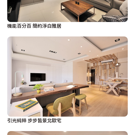
機能百分百 簡約淨白雅居
引光純粹 步步皆景北歐宅