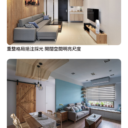
重整格局挹注採光 開闊空間明亮尺度