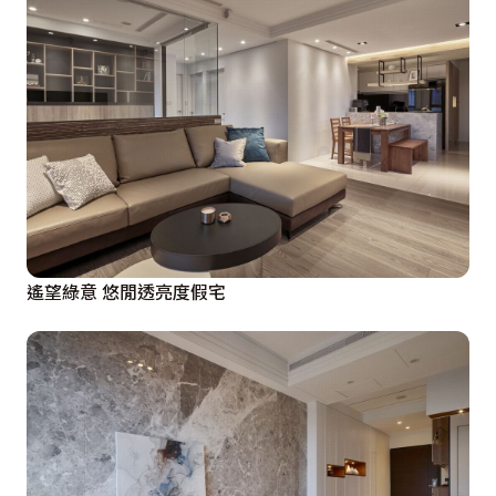
遙望綠意 悠閒透亮度假宅