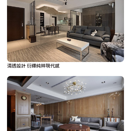
清透設計 衍繹純粹現代感