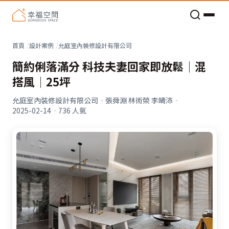
看不見的居家風險和翻新關鍵
老屋預算分配與高 CP 值煥新術
首頁
設計案例
允庭室內裝修設計有限公司
簡約俐落滿分 科技夫妻回家即放鬆│混
搭風│25坪
允庭室內裝修設計有限公司
·
張舜淵 林術榮 李晴沛
·
2025-02-14
·
736
人氣