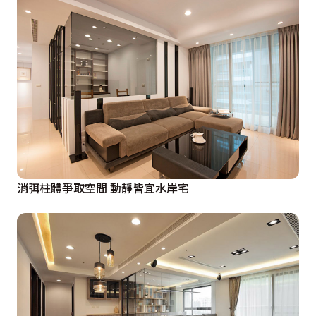
消弭柱體爭取空間 動靜皆宜水岸宅