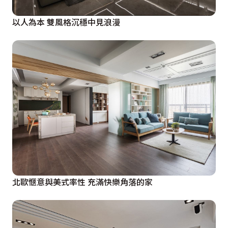
以人為本 雙風格沉穩中見浪漫
北歐愜意與美式率性 充滿快樂角落的家