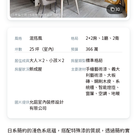
30
混搭風
2+2房、1廳、2衛
風格
格局
25 坪（室內）
366 萬
坪數
預算
大人×2、小孩×2
標準格局
居住成員
房屋類型
新成屋
手繪藝術漆、義大
房屋狀況
主要建材
利藝術漆、大板
磚、鋼刷木皮、系
統櫃、智能燈控、
窗簾、空調、地暖
允庭室內裝修設計
圖片提供
有限公司
日系簡約的淺色系底蘊，搭配特殊漆的質感，透過簡約實