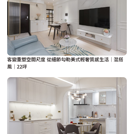
客變重塑空間尺度 從細節勾勒美式輕奢質感生活│混搭
風│22坪