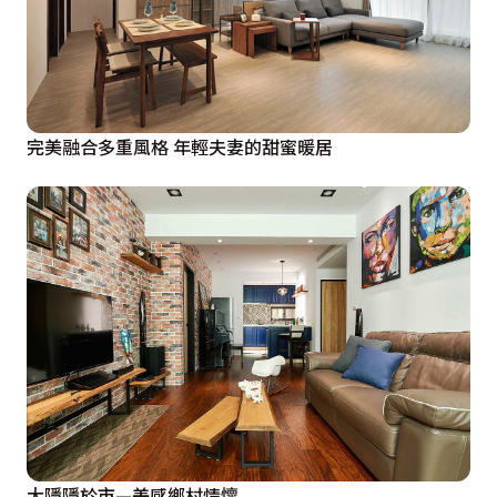
完美融合多重風格 年輕夫妻的甜蜜暖居
大隱隱於市—美感鄉村情懷