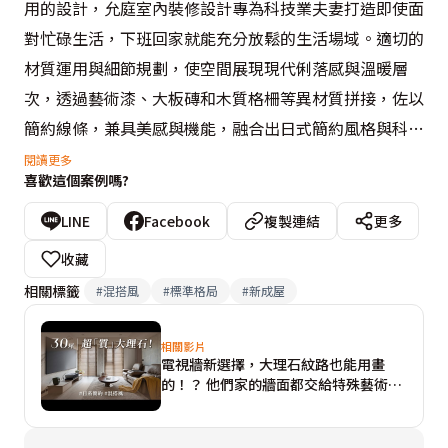
用的設計，允庭室內裝修設計專為科技業夫妻打造即使面
對忙碌生活，下班回家就能充分放鬆的生活場域。適切的
材質運用與細節規劃，使空間展現現代俐落感與溫暖層
次，透過藝術漆、大板磚和木質格柵等異材質拼接，佐以
簡約線條，兼具美感與機能，融合出日式簡約風格與科技
感的氛圍，滿足屋主的生活需求與品味。

閱讀更多
喜歡這個案例嗎?
公領域裡，電視牆與沙發背牆採用藝術漆，電視牆展呈大
LINE
Facebook
複製連結
更多
理石效果，沙發背牆由工匠手工鏝抹出紋理創造不同視
收藏
感，搭配木質、金屬與磁磚，提升空間層次與質感。而天
相關標籤
#
混搭風
#
標準格局
#
新成屋
花板分段設計融入全熱交換機與全戶除濕設備，透過在高
度上做了變化，同時也劃分出不同的空間區域，搭配主臥
相關影片
電視牆新選擇，大理石紋路也能用畫
燈帶與智能家具，提升居住品質。

的！？ 他們家的牆面都交給特殊藝術塗
料，不用石材也能打造質感！
廚房巧妙地改動動線，將其中一扇門選用進口大板磚換成