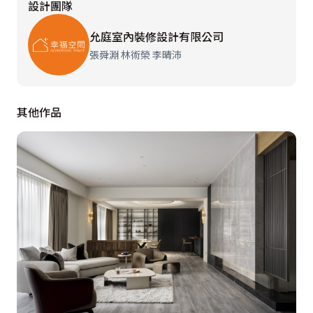
設計團隊
推拉門與儲藏室連接，這樣的設計使整體視覺更加整潔、
流暢。此外，廚房混搭特殊塗料和技法，創造主牆效果。
允庭室內裝修設計有限公司
設計團隊將格局從3房優化為2房配置，增設更衣室與儲
張舜淵 林術榮 李晴沛
藏室的收納機能；書房擁大面落地窗迎納自然採光，並以
小冰柱玻璃與實牆搭配，確保開闊感與隱私。

其他作品
主臥室格局也進行調整，增加空間感與使用便利性，在簡
約放鬆主題下，採用單一色調的床頭設計，窗邊安置可推
拉的臥榻，讓屋主自在地享受光線與自然景觀，而更衣室
保留大面積的落地窗，未封閉或加裝窗簾，自然光能恣意
灑落，創造輕盈且開放的空間氛圍。

兼顧美觀與實用機能，允庭室內裝修設計打造符合屋主對
舒適、簡約的需求，同時把科技融入生活空間中，如安裝
全熱交換機和除濕設備等，賦予居宅更完善的生活品質。