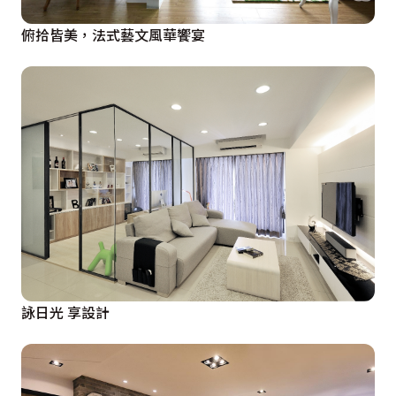
俯拾皆美，法式藝文風華饗宴
詠日光 享設計