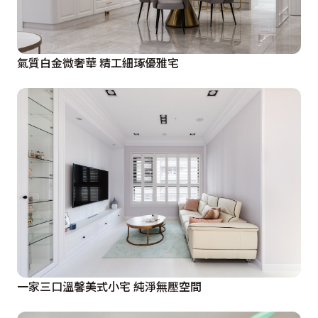
氣質白金微奢華 精工細琢優雅宅
一家三口溫馨美式小宅 純淨無壓空間