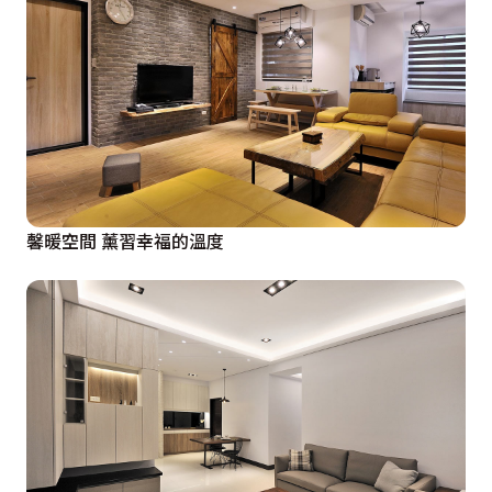
馨暖空間 薰習幸福的溫度