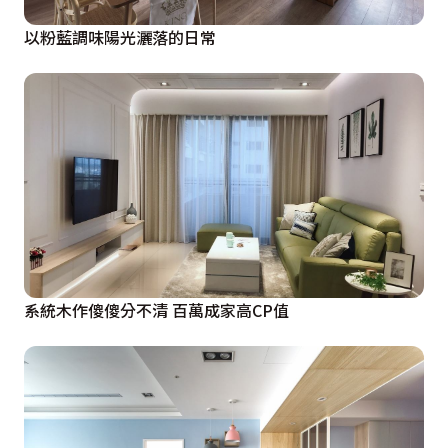
以粉藍調味陽光灑落的日常
系統木作傻傻分不清 百萬成家高CP值