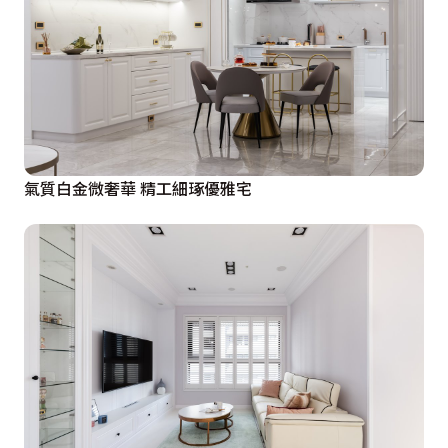
氣質白金微奢華 精工細琢優雅宅