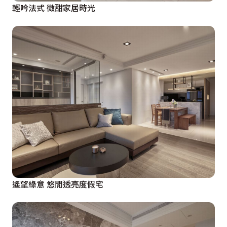
輕吟法式 微甜家居時光
遙望綠意 悠閒透亮度假宅