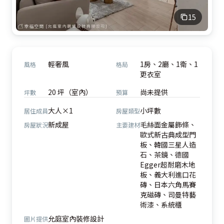
15
輕奢風
1房、2廳、1衛、1
風格
格局
更衣室
20 坪（室內）
尚未提供
坪數
預算
大人×1
小坪數
居住成員
房屋類型
新成屋
毛絲面金屬飾條、
房屋狀況
主要建材
歐式新古典成型門
板、韓國三星人造
石、茶鏡、德國
Egger超耐磨木地
板、義大利進口花
磚、日本六角馬賽
克磁磚、司曼特藝
術漆、系統櫃
允庭室內裝修設計
圖片提供