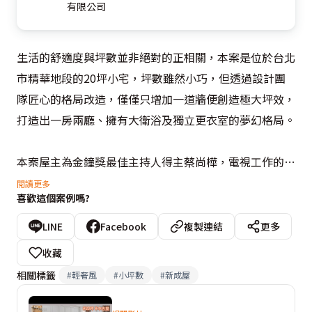
有限公司
生活的舒適度與坪數並非絕對的正相關，本案是位於台北
市精華地段的20坪小宅，坪數雖然小巧，但透過設計團
隊匠心的格局改造，僅僅只增加一道牆便創造極大坪效，
打造出一房兩廳、擁有大衛浴及獨立更衣室的夢幻格局。

本案屋主為金鐘獎最佳主持人得主蔡尚樺，電視工作的壓
力與繁忙的日程，期望擁有一處能讓自己徹底放鬆、享受
閱讀更多
喜歡這個案例嗎?
me time的居家空間，於是設計團隊以溫暖的粉色調作為
整體空間主色調，綴以少量金色元素，回應屋主甜美的公
LINE
Facebook
複製連結
更多
主系氣質，並透過材質質地結合設計手法，為空間創造驚
收藏
喜趣味，像是玄關處的地坪設計，由於原始格局在玄關與
相關標籤
#
輕奢風
#
小坪數
#
新成屋
客餐廳之間並無明顯區隔，設計團隊利用地坪材質劃分場
域，採用六角花磚與木地板的不規則分割，讓分界更顯活