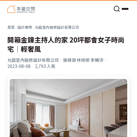
老屋預算分配與高 CP 值煥新術
看不見的居家風險和翻新關鍵
老屋預算分配與高 CP 值煥新術
首頁
設計案例
允庭室內裝修設計有限公司
開箱金鐘主持人的家 20坪都會女子時尚
宅│輕奢風
允庭室內裝修設計有限公司
·
張舜淵 林術榮 李晴沛
·
2023-08-08
·
2,793
人氣