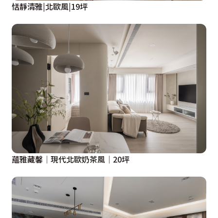
恬靜清雅|北歐風|19坪
蘊雅藏馨│現代北歐奶茶風│20坪