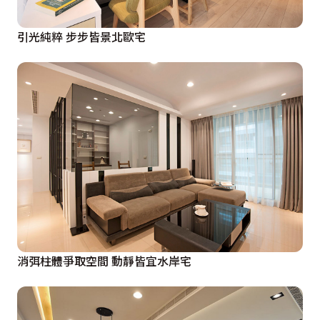
引光純粹 步步皆景北歐宅
消弭柱體爭取空間 動靜皆宜水岸宅