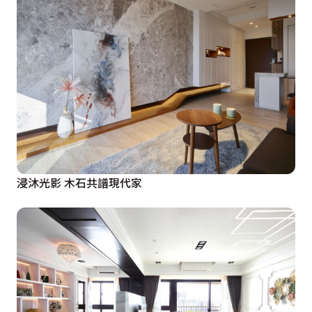
浸沐光影 木石共譜現代家