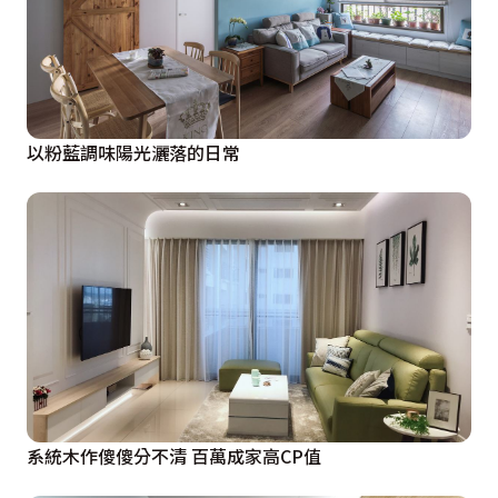
以粉藍調味陽光灑落的日常
系統木作傻傻分不清 百萬成家高CP值