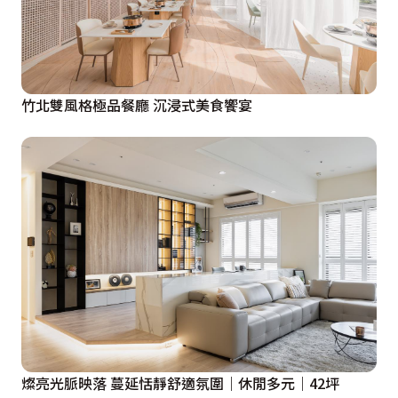
竹北雙風格極品餐廳 沉浸式美食饗宴
燦亮光脈映落 蔓延恬靜舒適氛圍｜休閒多元｜42坪