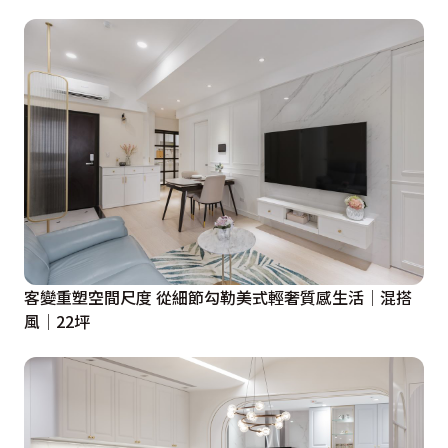
客變重塑空間尺度 從細節勾勒美式輕奢質感生活│混搭
風│22坪