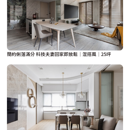
簡約俐落滿分 科技夫妻回家即放鬆│混搭風│25坪