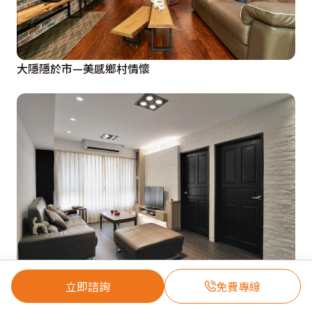
大隱隱於市—美感鄉村情懷
立即諮詢
免費專線
一百萬元價格線下 構築幸福溫暖家