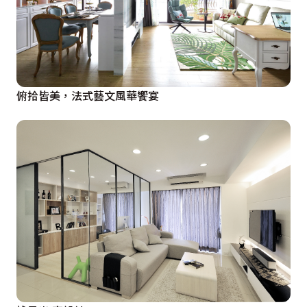
俯拾皆美，法式藝文風華饗宴