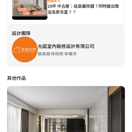
相關影片
20坪 中古屋｜這是魔術牆？同時變出衛
潑而不死板。

浴及更衣室？？
除了設計的堆疊，適當的放手與留白往往能製造意想不到
設計團隊
的結果，像是保留了原始的天花板施作，僅重新上漆與更
換燈具，廚具部分也完整保留了建商的原廠配置，風格毫
允庭室內裝修設計有限公司
不突兀，不僅減少了建材的浪費，在預算控制上也是一大
張舜淵 林術榮 李晴沛
加分。此外，巧妙轉化空間劣勢，也是本案一大亮點，本
案公領域有一道貫穿客廳的大樑，設計團隊遂利用樑下空
間規劃一整面的櫃體，從玄關鞋櫃延伸至沙發後方的收納
其他作品
櫃，全方位滿足屋主的收納需求。

另外，亦規劃有開放式的展示空間，為空間帶來躍動感，
展示櫃背牆的粉藕色藝術漆，結合燈光帶動視覺聚焦，也
進一步呼應客廳電視牆的暖色情調。目光來到私領域部
分，門板皆選擇隱藏式設計，讓視覺得以延伸化解小坪數