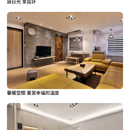
詠日光 享設計
馨暖空間 薰習幸福的溫度