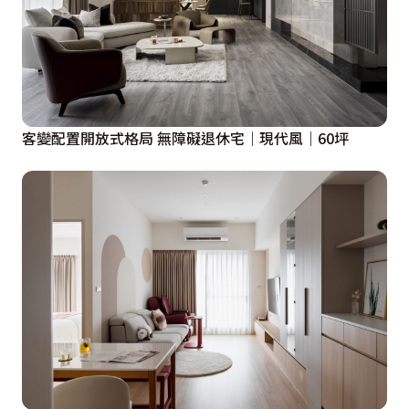
容易產生的侷促感，電視牆兩端分別為衛浴及更衣間，其
實原始格局僅有一個相當大的衛浴空間，考量到屋主有大
量衣物收納及工作妝髮的需求，設計團隊大膽加入一道隔
間牆，既保留浴室功能，更創造出了小宅少見的獨立更衣
室，擁有ㄇ字型收納動線，亦預留電子衣櫥的空間，同時
客變配置開放式格局 無障礙退休宅｜現代風｜60坪
規劃了得以讓化妝師與髮型師自在移動的化妝台空間。

最後來到主臥室，推開格柵造型的隱藏門板，映入眼簾的
是城市住宅難得的L型雙面採光，由於毋須考量衣櫥位
置，讓臥房的視野得以完全釋放，而視線回道主臥背牆，
粉藕色的藝術漆再次回應整體空間的核心氛圍，完美的前
後呼應，成功營造精緻時尚的居家氛圍。