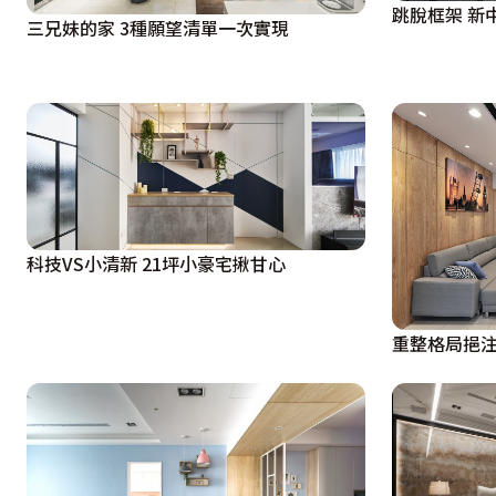
跳脫框架 新
三兄妹的家 3種願望清單一次實現
科技VS小清新 21坪小豪宅揪甘心
重整格局挹注