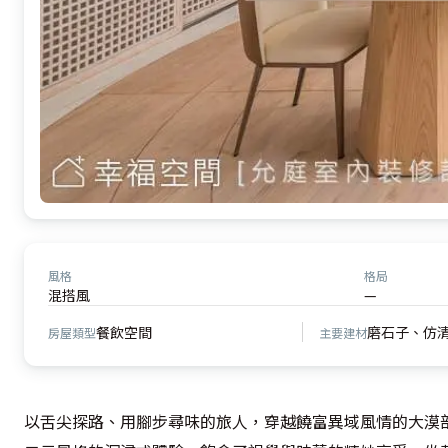
風格
格局
混搭風
—
餐飲空間
磨石子、仿
房屋類型
主要建材
以舌尖探路、用腳步尋味的旅人，穿越饒富異域風情的大漠