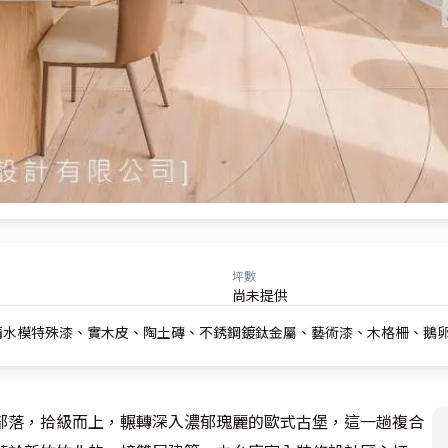
坪數
尚未提供
清水模特殊漆、實木皮、陶土磚、不銹鋼鍍鈦金屬、藝術漆、木格柵、鵝
部落，拾級而上，輾轉深入濃郁瑰麗的歐式古堡，這一趟複合