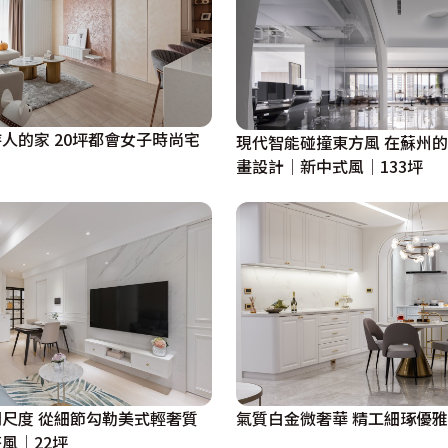
人的家 20坪都會女子時尚宅
現代智能碰撞東方風 在蘇州
畫設計│新中式風│133坪
尺度 從細節勾勒美式輕奢質
氣質白金微奢華 精工細琢優
風│22坪