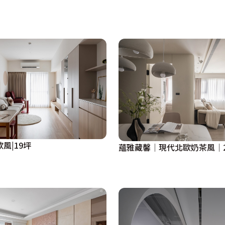
仿若置身於奢華年代的歐洲古堡。其中，以陶土磚砌築的電梯
別緻感，又巧妙與炙燒料理的手法相互呼應。進入主場域之
金屬，鋪陳出高貴不失雅的就餐意境；兩旁羅列著餐廳存儲的
。

、鋸木紋木皮，在歐式線板與格柵門板穿插之間，瞬間將賓客
」的吧台區，牆面以具有手作質感的橘紅色特殊漆塗覆，不規
爐台上律動的火焰，而挑逗味蕾的配色選擇，令人食慾更甚，
風|19坪
蘊雅藏馨│現代北歐奶茶風│2
多元功能使用上有所著墨，除了規劃靈活的活動隔間以應變各
事轉播，空間即能化身運動酒吧。此外，可容納十人座的VIP
和甜點，與親友在相聚的儀式感中共度美好時光。