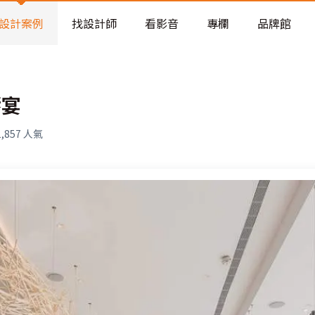
老屋預算分配與高 CP 值煥新術
看不見的居家風險和翻新關鍵
設計案例
找設計師
看影音
專欄
品牌館
老屋預算分配與高 CP 值煥新術
饗宴
1,857
人氣