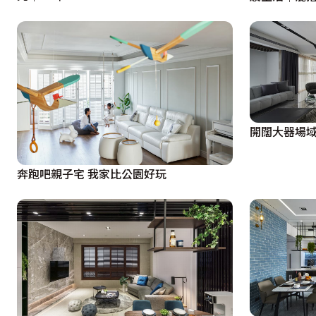
開闊大器場域
奔跑吧親子宅 我家比公園好玩