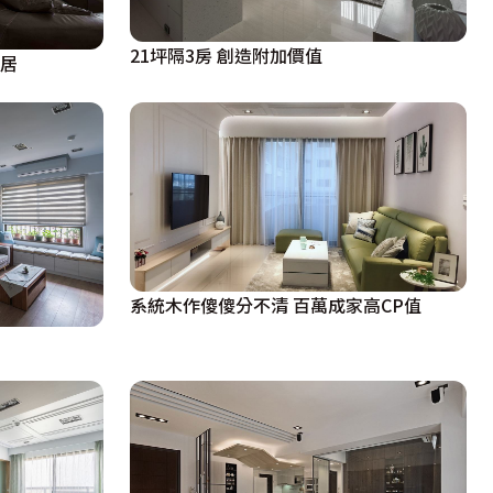
21坪隔3房 創造附加價值
在居
系統木作傻傻分不清 百萬成家高CP值