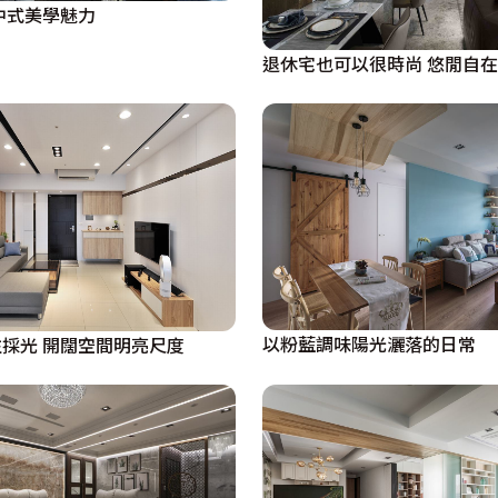
中式美學魅力
退休宅也可以很時尚 悠閒自
以粉藍調味陽光灑落的日常
採光 開闊空間明亮尺度