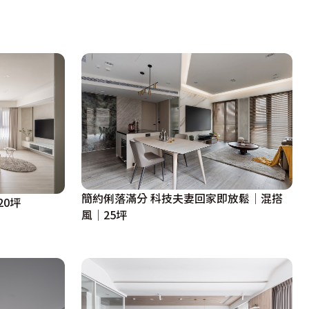
簡約俐落滿分 科技夫妻回家即放鬆│混搭
0坪
風│25坪