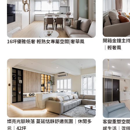
開箱金鐘主持
16坪優雅低奢 輕熟女專屬空間|奢華風
│輕奢風
燦亮光脈映落 蔓延恬靜舒適氛圍｜休閒多
客變重塑空間
元｜42坪
感生活│混搭