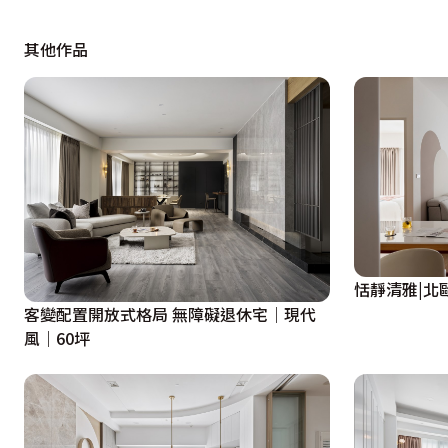
來到二樓，餐廳風格幡然一轉，空間韻味獨具、氛圍濃厚，
其他作品
口，表面經窯變燒製產生濃淡不一的紋理，帶來一種古樸的
前，需穿越一道拱形酒窖長廊，挑高的穹頂採用不銹鋼鍍鈦
豐富藏酒，供來賓細細品味、挑選，敲響品嚐美食饗宴的前奏
為了呈現歐式古堡飽滿的形象，空間運用經典的海軍藍漆面
帶入英倫復古的專屬情調之中。可近距離觀賞廚師「料理秀
則的紋理脈絡，隨著上方燈箱透散的光暈蹁躚起舞，象徵了
為大啖頂級和牛的高級滋味做準備。

恬靜清雅|北歐
客變配置開放式格局 無障礙退休宅｜現代
深諳高檔餐廳的客群注重隱私與個人空間，設計師在包廂的
風｜60坪
種場合形式，包廂內更設置了電視，每到特殊節日或有經典賽
包廂，內部附加了一間雅致的休息室，讓來賓在此享用酒品