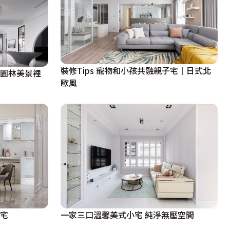
裝修Tips 寵物和小孩共融親子宅│日式北
的園林美景裡
歐風
雅宅
一家三口溫馨美式小宅 純淨無壓空間