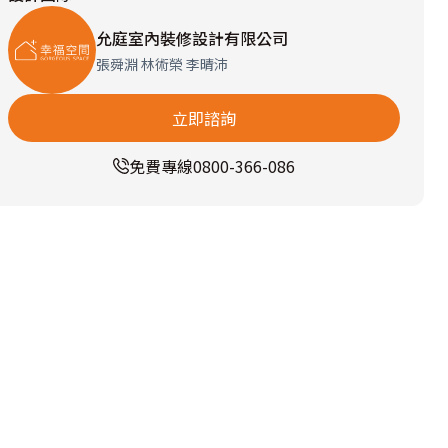
允庭室內裝修設計有限公司
張舜淵 林術榮 李晴沛
立即諮詢
免費專線
0800-366-086