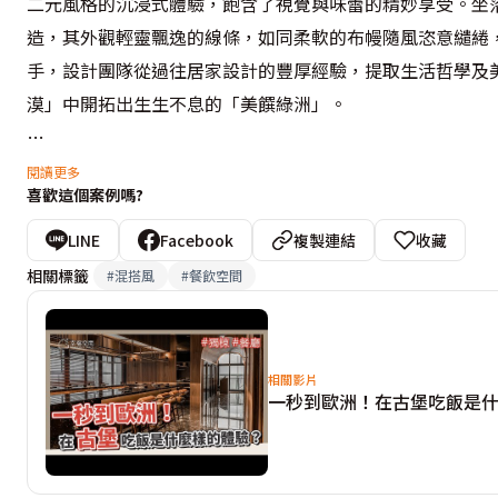
二元風格的沉浸式體驗，飽含了視覺與味蕾的精妙享受。坐
造，其外觀輕靈飄逸的線條，如同柔軟的布幔隨風恣意繾綣
手，設計團隊從過往居家設計的豐厚經驗，提取生活哲學及
漠」中開拓出生生不息的「美饌綠洲」。

一樓餐廳以清爽無負擔的湯底，搭配高檔肉品，主打自然健
閱讀更多
喜歡這個案例嗎?
的淺色基底，再揀選充滿異域風情的竹編吊燈、枯木、花架
的曲線，勾繪出「無限∞」的符號，在型態上亦叩應了連綿
LINE
Facebook
複製連結
收藏
將暖光、綠意援引入室，臨窗區採用布幔造景區隔座位，不
相關標籤
#
混搭風
#
餐飲空間
幻。

由於餐廳有貼心的桌邊服務，開放式座位區預留了寬敞的走
相關影片
一秒到歐洲！在古堡吃飯是
考量用餐環境的隱密性，空間巧妙運用鏤空造型門片，打造
是設計的一大特色，鋪滿白色鵝卵石的地面轉喻了沙漠地貌
像，化為休閒浪漫的室外一景。
