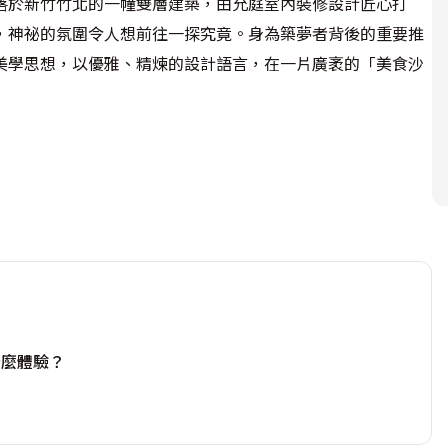
落於新竹竹北的一幢雙層建築，由允庭室內裝修設計匠心打
，神祕的氛圍令人想前往一探究竟。身為築夢者背後的重要推
美學思想，以優雅、精煉的設計語言，在一片廣袤的「美食沙
康的鍋物料理，空間遂以珪藻土、仿清水模特殊漆，奠定簡約
，平添渡假風情。利用磨石子與實木皮構織的地坪，蜿蜒曼妙
起伏的沙丘，形成荒漠景觀裡一道獨特的風景線。大片落地窗
僅營造出沙漠帳篷的寫意情境，也讓每個餐敘空間私密而夢
道，方便服務人員在點餐、就餐的過程能流暢而有序地行動。
什麼體驗？
活動式的彈性包廂，以滿足各種人數需求。此外，戶外庭園也
，佐搭雞蛋花、斐濟櫚等熱帶性植物，完美將大自然的綺麗想