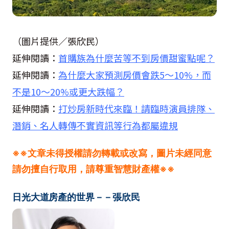
（圖片提供／張欣民）
延伸閱讀：
首購族為什麼苦等不到房價甜蜜點呢？
延伸閱讀：
為什麼大家預測房價會跌5～10%，而
不是10～20%或更大跌幅？
延伸閱讀：
打炒房新時代來臨！請臨時演員排隊、
潛銷、名人轉傳不實資訊等行為都屬違規
※※文章未得授權請勿轉載或改寫，圖片未經同意
請勿擅自行取用，請尊重智慧財產權※※
日光大道房產的世界－－張欣民