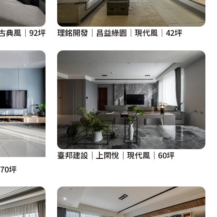
古典風│92坪
理銘開發│昌益綠園│現代風│42坪
臺邦建設｜上閑悅｜現代風｜60坪
70坪