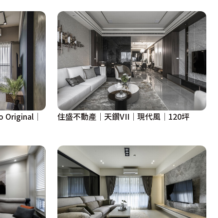
riginal│
住盛不動產│天鑽VII│現代風│120坪