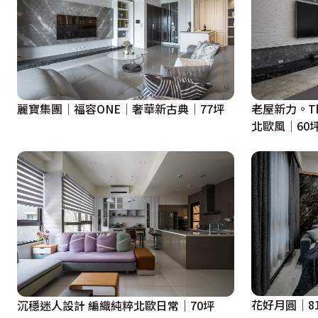
麗寶集團│福容ONE│奢華新古典│77坪
老屋新力。The
北歐風│60
花好月圓｜8
沉穩迷人設計 編織純粹北歐日常｜70坪