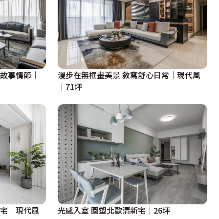
彩故事情節｜
漫步在無框畫美景 敘寫舒心日常｜現代風
｜71坪
美宅│現代風
光感入室 圍塑北歐清新宅│26坪