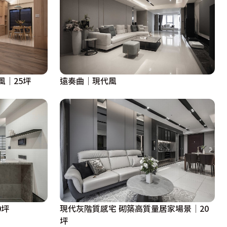
風｜25坪
遠奏曲│現代風
0坪
現代灰階質感宅 砌築高質量居家場景│20
坪