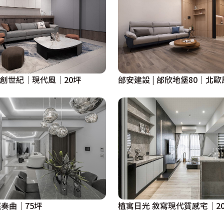
創世紀│現代風│20坪
邰安建設 | 邰欣地堡80｜北歐
奏曲｜75坪
植寓日光 敘寫現代質感宅│2