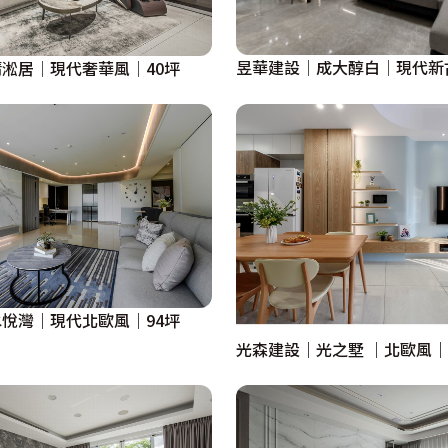
昱華建設│成大醇白│現代新
淞居│現代奢華風│40坪
悅灣｜現代北歐風｜94坪
光森建設｜光之墅 ｜北歐風｜