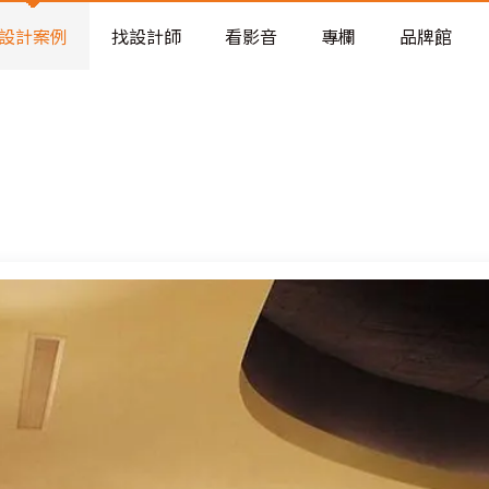
老屋預算分配與高 CP 值煥新術
看不見的居家風險和翻新關鍵
設計案例
找設計師
看影音
專欄
品牌館
老屋預算分配與高 CP 值煥新術