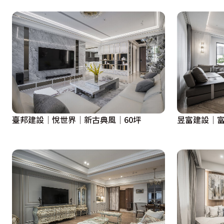
臺邦建設│悅世界│新古典風│60坪
昱富建設│富