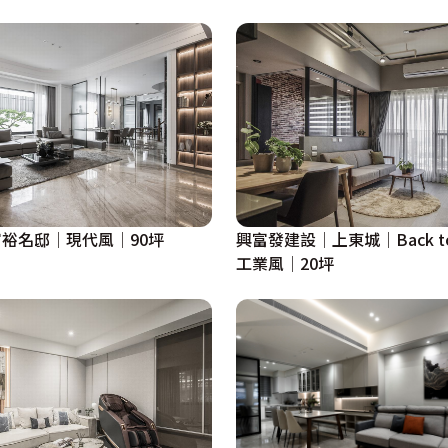
裕名邸│現代風│90坪
興富發建設│上東城│Back to O
工業風│20坪