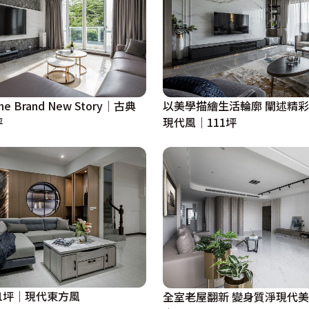
 Brand New Story│古典
以美學描繪生活輪廓 闡述精
坪
現代風｜111坪
1坪｜現代東方風
全室老屋翻新 變身質淨現代