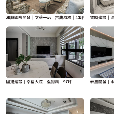
和興國際開發│文華一品│古典風格│40坪
寶鋼建設│清
國揚建設｜幸福大院｜混搭風｜97坪
泰嘉開發｜水