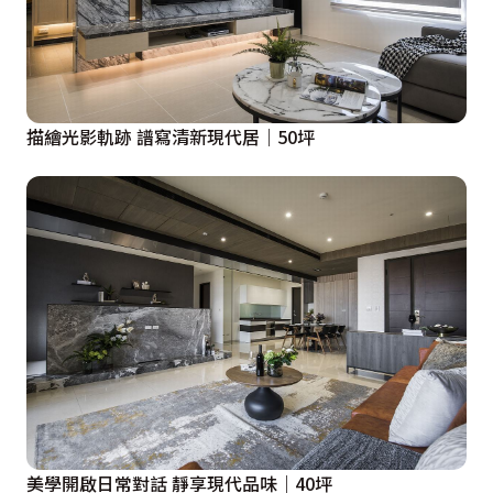
描繪光影軌跡 譜寫清新現代居｜50坪
美學開啟日常對話 靜享現代品味｜40坪