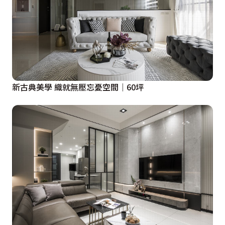
新古典美學 織就無壓忘憂空間｜60坪