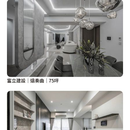
富立建設｜遠奏曲｜75坪