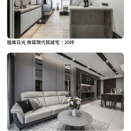
植寓日光 敘寫現代質感宅│20坪