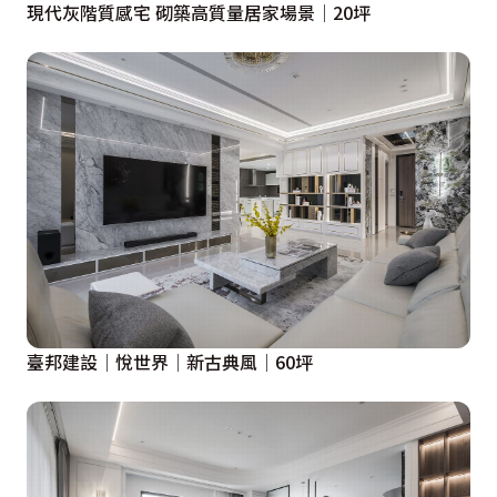
現代灰階質感宅 砌築高質量居家場景│20坪
臺邦建設│悅世界│新古典風│60坪