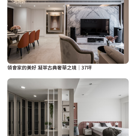
領會家的美好 凝萃古典奢華之境｜37坪