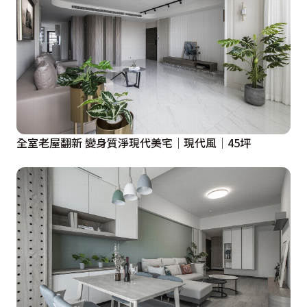
全室老屋翻新 變身質淨現代美宅│現代風│45坪