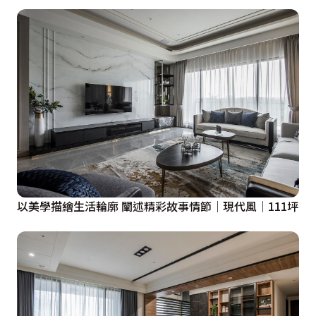
以美學描繪生活輪廓 闡述精彩故事情節｜現代風｜111坪