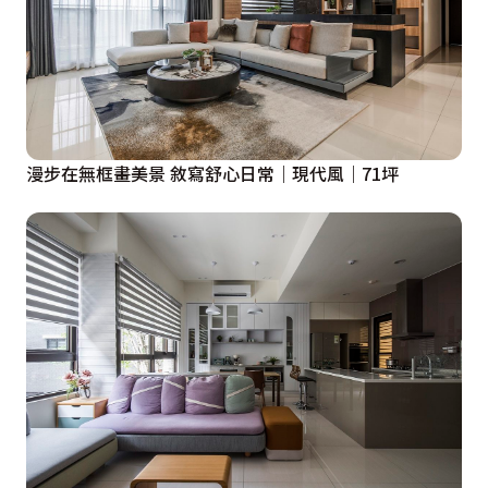
漫步在無框畫美景 敘寫舒心日常｜現代風｜71坪