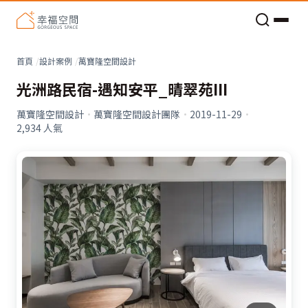
老屋預算分配與高 CP 值煥新術
看不見的居家風險和翻新關鍵
老屋預算分配與高 CP 值煥新術
首頁
設計案例
萬寶隆空間設計
光洲路民宿-遇知安平_晴翠苑III
萬寶隆空間設計
·
萬寶隆空間設計團隊
·
2019-11-29
·
2,934
人氣