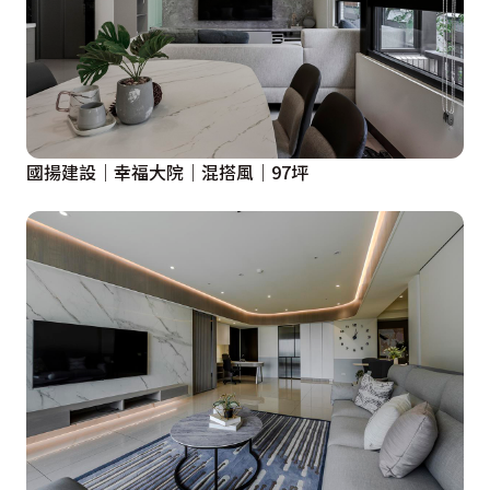
國揚建設｜幸福大院｜混搭風｜97坪