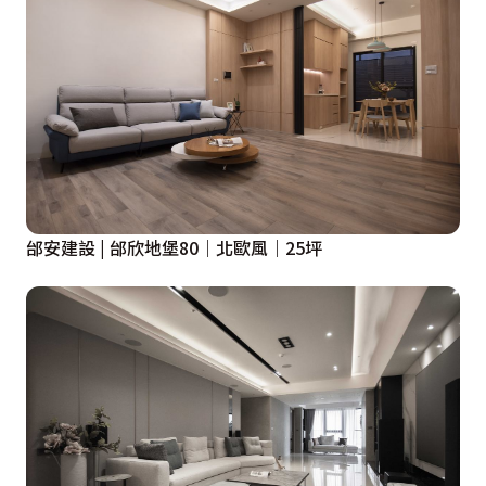
邰安建設 | 邰欣地堡80｜北歐風｜25坪