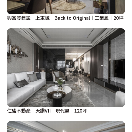
興富發建設│上東城│Back to Original│工業風│20坪
住盛不動產│天鑽VII│現代風│120坪