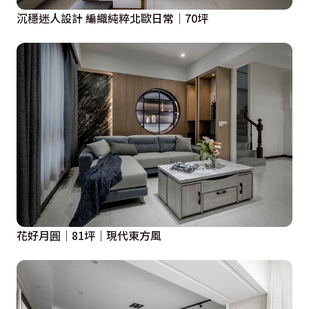
沉穩迷人設計 編織純粹北歐日常｜70坪
花好月圓｜81坪｜現代東方風