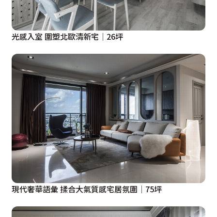
光感入室 圍塑北歐清新宅│26坪
現代奢華語彙 揉合大氣質感宅居氛圍│75坪