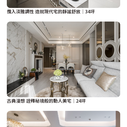
攬入淡雅調性 造就現代宅的靜謐舒放｜34坪
古典漫想 詮釋秘境般的動人美宅｜24坪