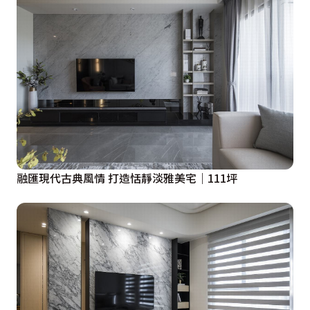
融匯現代古典風情 打造恬靜淡雅美宅｜111坪