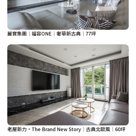
麗寶集團│福容ONE│奢華新古典│77坪
老屋新力。The Brand New Story│古典北歐風│60坪