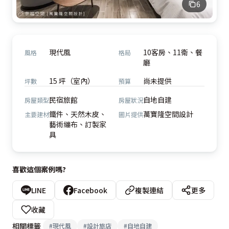
6
現代風
10客房、11衛、餐
風格
格局
廳
15 坪（室內）
尚未提供
坪數
預算
民宿旅館
自地自建
房屋類型
房屋狀況
鐵件、天然木皮、
萬寶隆空間設計
主要建材
圖片提供
藝術繃布、訂製家
具
喜歡這個案例嗎?
LINE
Facebook
複製連結
更多
收藏
相關標籤
#
現代風
#
設計旅店
#
自地自建