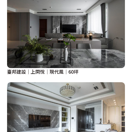
臺邦建設｜上閑悅｜現代風｜60坪