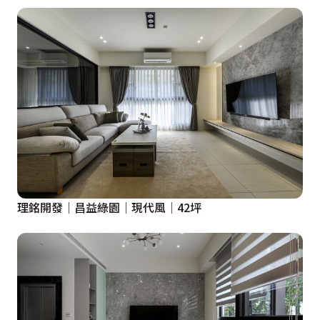
理銘開發│昌益綠園│現代風│42坪