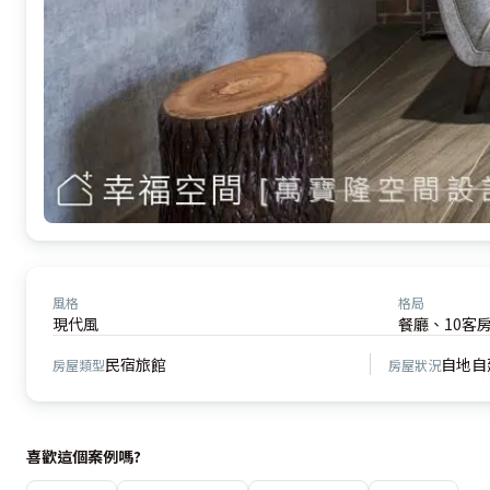
風格
格局
現代風
餐廳、10客房
民宿旅館
自地自
房屋類型
房屋狀況
喜歡這個案例嗎?