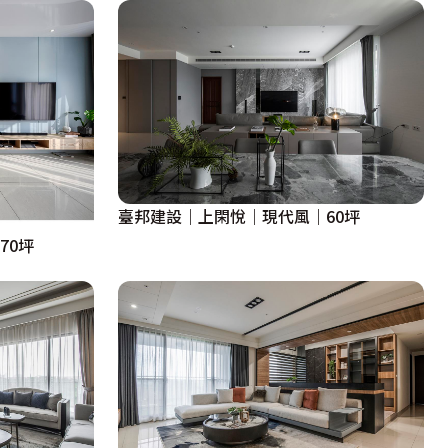
臺邦建設｜上閑悅｜現代風｜60坪
70坪