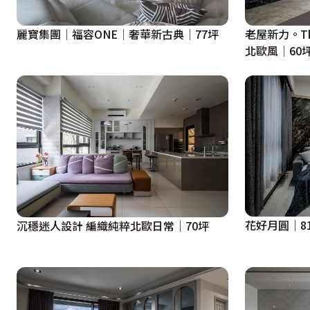
麗寶集團│福容ONE│奢華新古典│77坪
老屋新力。The
北歐風│60
花好月圓｜8
沉穩迷人設計 編織純粹北歐日常｜70坪