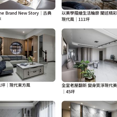
 Brand New Story│古典
以美學描繪生活輪廓 闡述精
坪
現代風｜111坪
1坪｜現代東方風
全室老屋翻新 變身質淨現代
│45坪