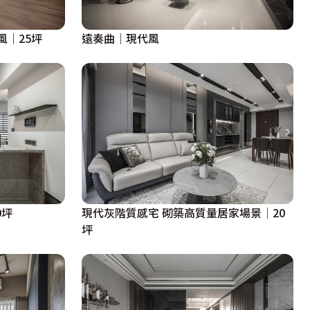
風｜25坪
遠奏曲│現代風
0坪
現代灰階質感宅 砌築高質量居家場景│20
坪