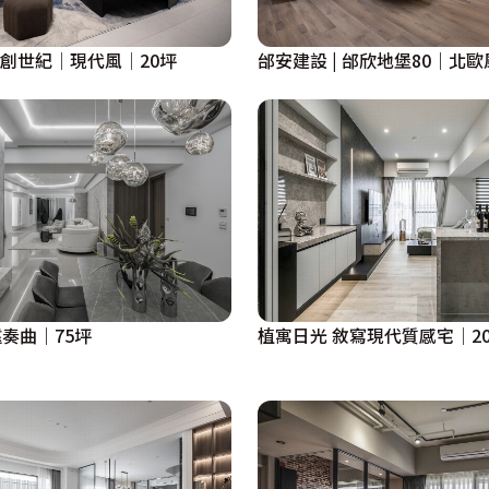
創世紀│現代風│20坪
邰安建設 | 邰欣地堡80｜北歐
奏曲｜75坪
植寓日光 敘寫現代質感宅│2