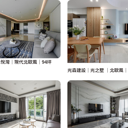
悅灣｜現代北歐風｜94坪
光森建設｜光之墅 ｜北歐風｜