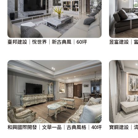
臺邦建設│悅世界│新古典風│60坪
昱富建設│富
和興國際開發│文華一品│古典風格│40坪
寶鋼建設│清