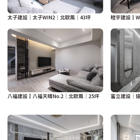
太子建設｜太子WIN2｜北歐風｜43坪
睦宇建設┃W
八福建設┃八福天晴No.2｜北歐風｜25坪
富立建設｜遠