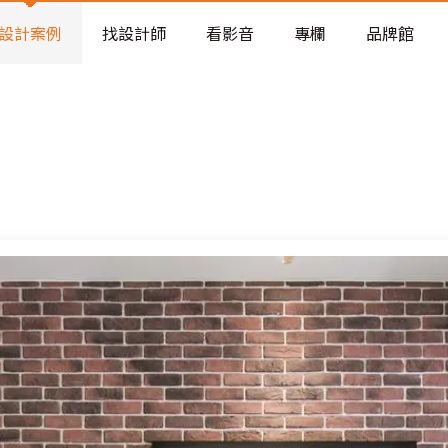
老屋預算分配與高 CP 值煥新術
看不見的居家風險和翻新關鍵
設計案例
找設計師
看影音
專欄
品牌館
老屋預算分配與高 CP 值煥新術