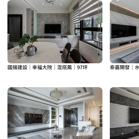
國揚建設｜幸福大院｜混搭風｜97坪
泰嘉開發｜水