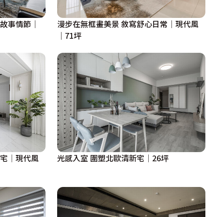
彩故事情節｜
漫步在無框畫美景 敘寫舒心日常｜現代風
｜71坪
美宅│現代風
光感入室 圍塑北歐清新宅│26坪