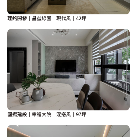
理銘開發│昌益綠園│現代風│42坪
國揚建設｜幸福大院｜混搭風｜97坪