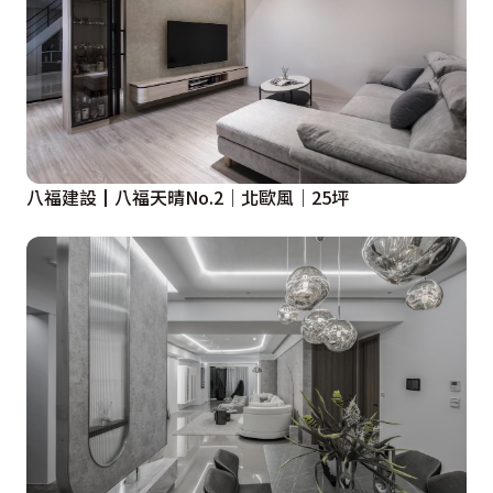
八福建設┃八福天晴No.2｜北歐風｜25坪