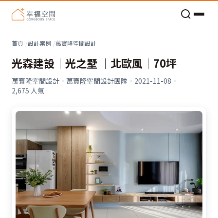
老屋預算分配與高 CP 值煥新術
看不見的居家風險和翻新關鍵
老屋預算分配與高 CP 值煥新術
首頁
設計案例
萬寶隆空間設計
光森建設｜光之墅 ｜北歐風｜70坪
萬寶隆空間設計
·
萬寶隆空間設計團隊
·
2021-11-08
·
2,675
人氣