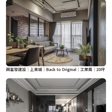
興富發建設│上東城│Back to Original│工業風│20坪