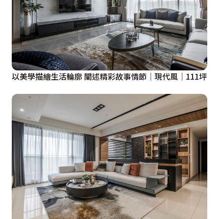
以美學描繪生活輪廓 闡述精彩故事情節｜現代風｜111坪