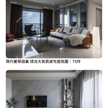
現代奢華語彙 揉合大氣質感宅居氛圍│75坪