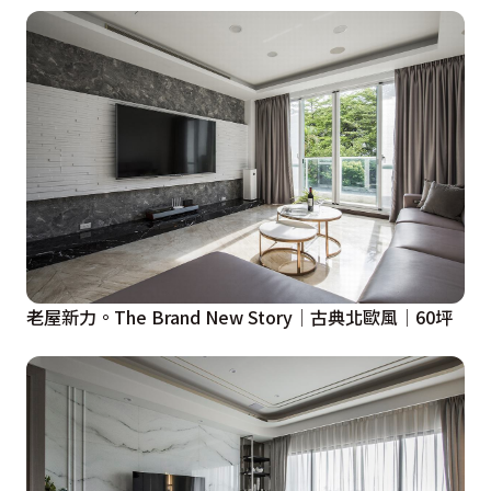
老屋新力。The Brand New Story│古典北歐風│60坪