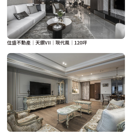
住盛不動產│天鑽VII│現代風│120坪