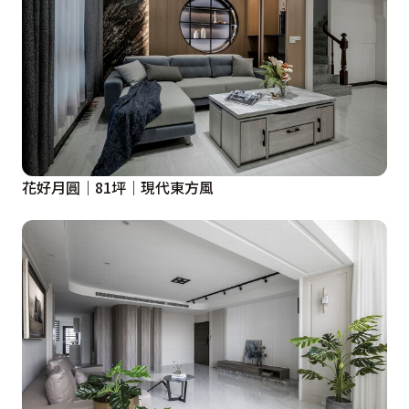
花好月圓｜81坪｜現代東方風