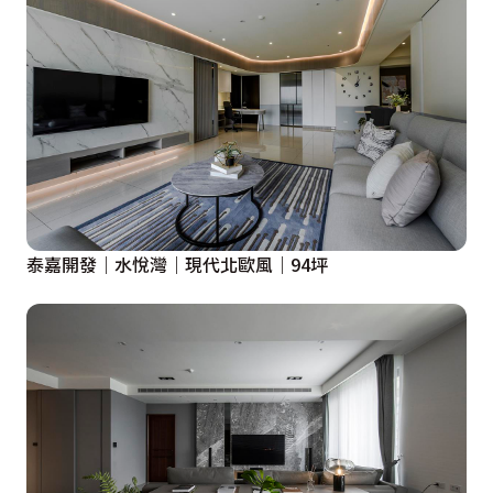
泰嘉開發｜水悅灣｜現代北歐風｜94坪