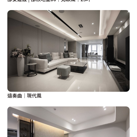
遠奏曲│現代風