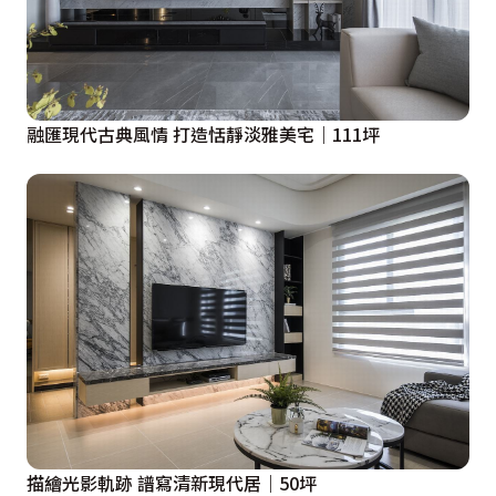
融匯現代古典風情 打造恬靜淡雅美宅｜111坪
描繪光影軌跡 譜寫清新現代居｜50坪