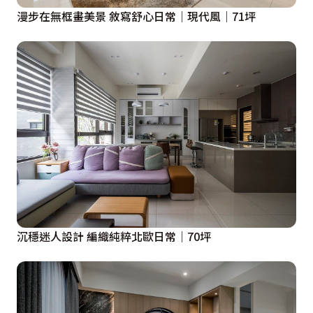
漫步在無框畫美景 敘寫舒心日常｜現代風｜71坪
沉穩迷人設計 編織純粹北歐日常｜70坪