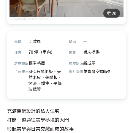
20
北歐風
—
風格
格局
70 坪（室內）
尚未提供
坪數
預算
標準格局
新成屋
房屋類型
房屋狀況
SPC石塑地板、天
萬寶隆空間設計
主要建材
圖片提供
然木皮、美耐板、
烤漆、鐵件、平條
玻璃等
充滿機能設計的私人住宅

打開一道通往美學秘境的大門

聆聽美學與日常交織而成的故事
