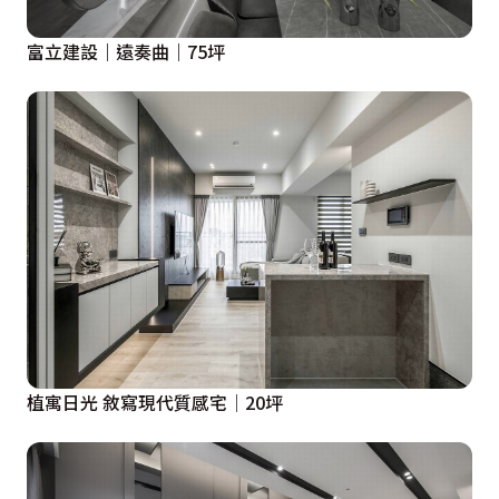
富立建設｜遠奏曲｜75坪
植寓日光 敘寫現代質感宅│20坪