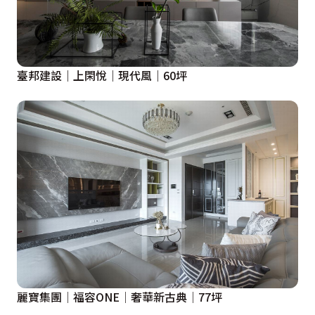
臺邦建設｜上閑悅｜現代風｜60坪
麗寶集團│福容ONE│奢華新古典│77坪