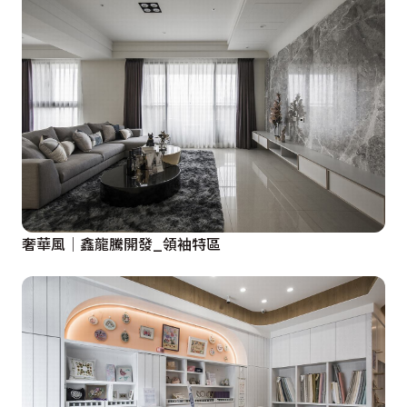
奢華風│鑫龍騰開發_領袖特區