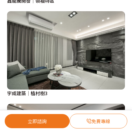
鑫龍騰開發│領袖特區
宇成建築│植村樹3
立即諮詢
免費專線