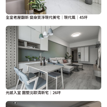
全室老屋翻新 變身質淨現代美宅│現代風│45坪
光感入室 圍塑北歐清新宅│26坪