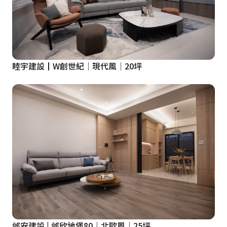
睦宇建設┃W創世紀│現代風│20坪
邰安建設 | 邰欣地堡80｜北歐風｜25坪