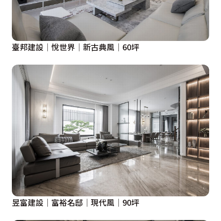
臺邦建設│悅世界│新古典風│60坪
昱富建設│富裕名邸│現代風│90坪