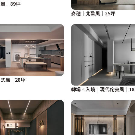
風│89坪
麥穗│北歐風│25坪
式風│28坪
轉場。入境│現代侘寂風│18