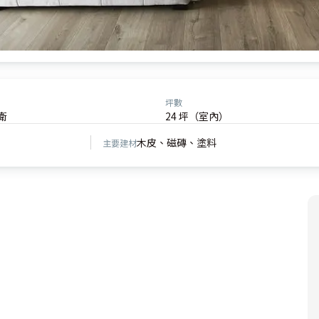
坪數
衛
24 坪（室內）
木皮、磁磚、塗料
主要建材