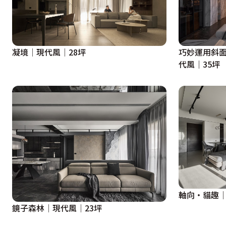
凝境│現代風│28坪
巧妙運用斜面
代風｜35坪
軸向‧貓趣│
鏡子森林│現代風│23坪