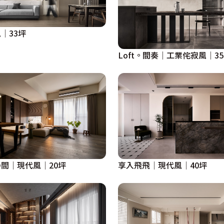
│33坪
Loft。間奏｜工業侘寂風｜3
間│現代風│20坪
享入飛飛│現代風│40坪