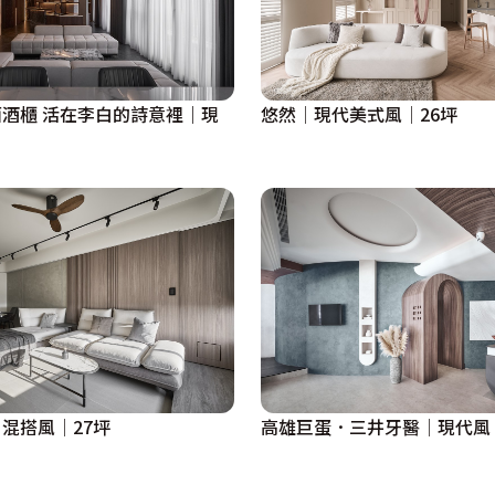
酒櫃 活在李白的詩意裡｜現
悠然│現代美式風│26坪
混搭風│27坪
高雄巨蛋．三井牙醫│現代風