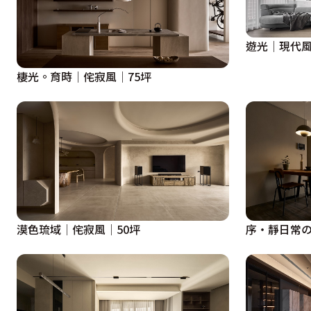
遊光│現代風
棲光。育時│侘寂風│75坪
漠色琉域│侘寂風│50坪
序・靜日常の