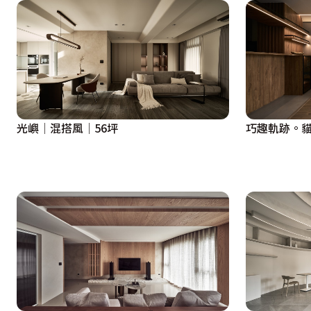
光嶼│混搭風│56坪
巧趣軌跡。貓