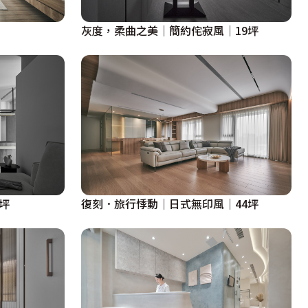
灰度，柔曲之美│簡約侘寂風│19坪
坪
復刻．旅行悸動│日式無印風│44坪