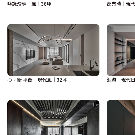
吟詠澄玥│風│36坪
都有時│現代
心。新 平衡│現代風│32坪
迴游│現代日