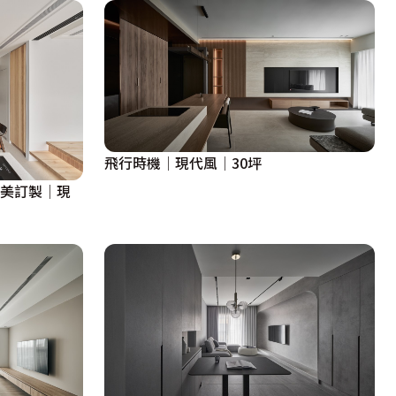
飛行時機│現代風│30坪
完美訂製│現