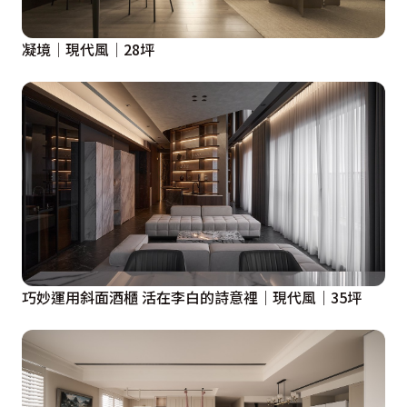
凝境│現代風│28坪
巧妙運用斜面酒櫃 活在李白的詩意裡｜現代風｜35坪