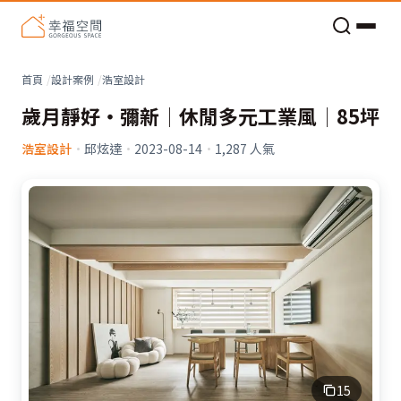
老屋預算分配與高 CP 值煥新術
看不見的居家風險和翻新關鍵
老屋預算分配與高 CP 值煥新術
首頁
設計案例
浩室設計
歲月靜好‧彌新│休閒多元工業風│85坪
浩室設計
·
邱炫達
·
2023-08-14
·
1,287
人氣
15