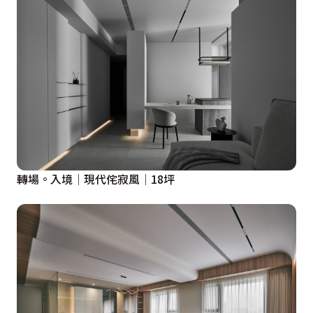
轉場。入境│現代侘寂風│18坪