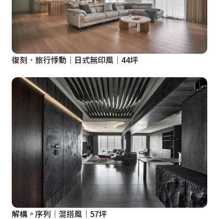
復刻．旅行悸動│日式無印風│44坪
解構。序列│混搭風│57坪