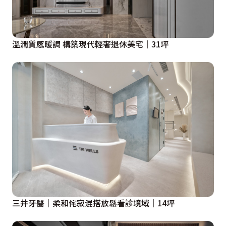
溫潤質感暖調 構築現代輕奢退休美宅│31坪
三井牙醫│柔和侘寂混搭放鬆看診境域│14坪