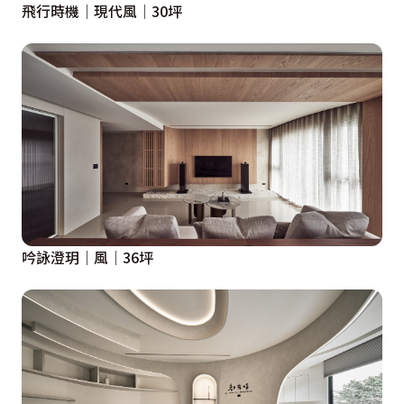
飛行時機│現代風│30坪
吟詠澄玥│風│36坪