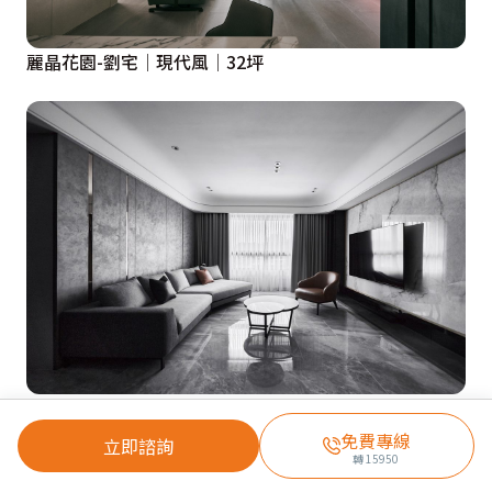
麗晶花園-劉宅│現代風│32坪
灰時尚貫穿全域 光氛氤氳訴寫生活故事
免費專線
立即諮詢
轉
15950