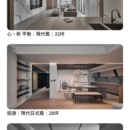
心。新 平衡│現代風│32坪
迴游│現代日式風│28坪