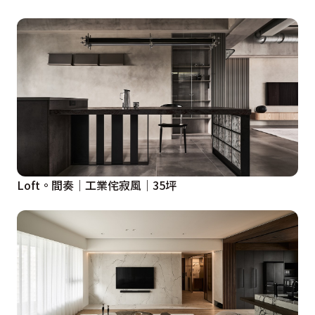
Loft。間奏｜工業侘寂風｜35坪