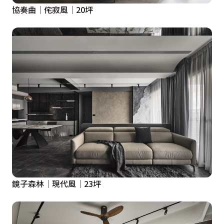
協奏曲│侘寂風│20坪
鏡子森林│現代風│23坪