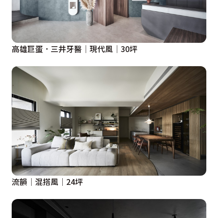
高雄巨蛋．三井牙醫│現代風│30坪
流韻│混搭風│24坪