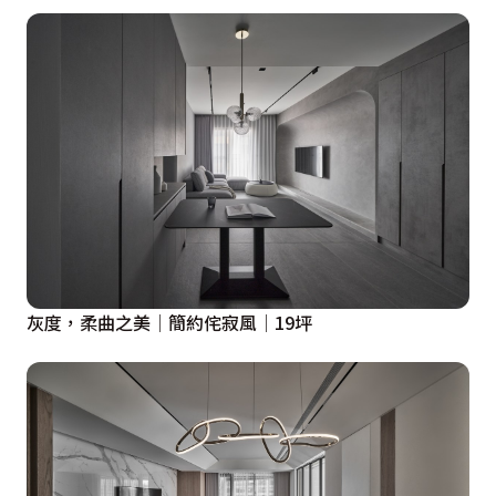
灰度，柔曲之美│簡約侘寂風│19坪