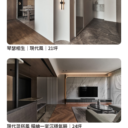
琴瑟相生│現代風│21坪
現代混搭風 描繪一室沉穩氣韻│24坪