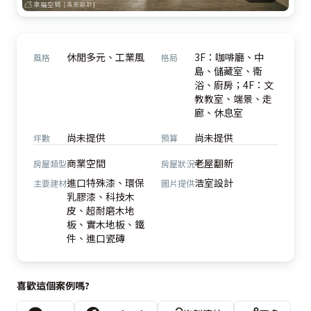
休閒多元、工業風
3F：咖啡廳、中
風格
格局
島、儲藏室、衛
浴、廚房；4F：文
教教室、端景、走
廊、休息室
尚未提供
尚未提供
坪數
預算
商業空間
老屋翻新
房屋類型
房屋狀況
進口特殊漆、環保
浩室設計
主要建材
圖片提供
乳膠漆、科技木
皮、超耐磨木地
板、實木地板、鐵
件、進口瓷磚
喜歡這個案例嗎?