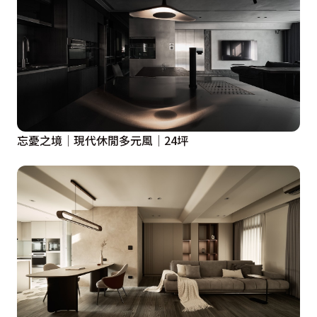
忘憂之境│現代休閒多元風│24坪