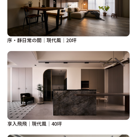
序・靜日常の間│現代風│20坪
享入飛飛│現代風│40坪