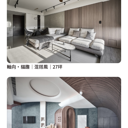
軸向‧貓趣│混搭風│27坪