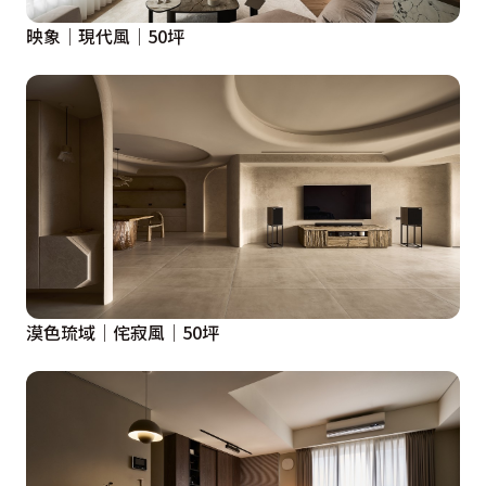
映象│現代風│50坪
漠色琉域│侘寂風│50坪