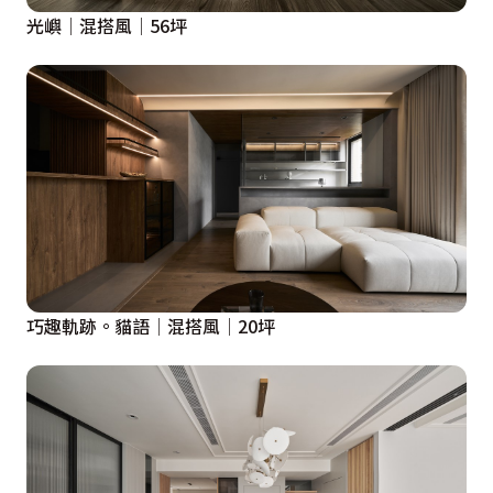
光嶼│混搭風│56坪
巧趣軌跡。貓語│混搭風│20坪