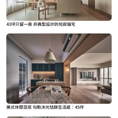
43坪只留一房 非典型設計的侘寂貓宅
美式休閒混搭 勾勒沐光恬靜生活感│45坪