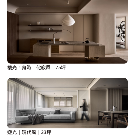
棲光。育時│侘寂風│75坪
遊光│現代風│33坪