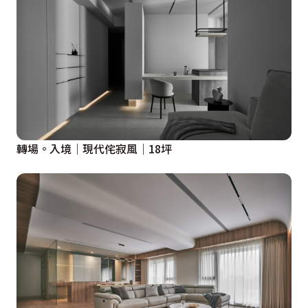
轉場。入境│現代侘寂風│18坪