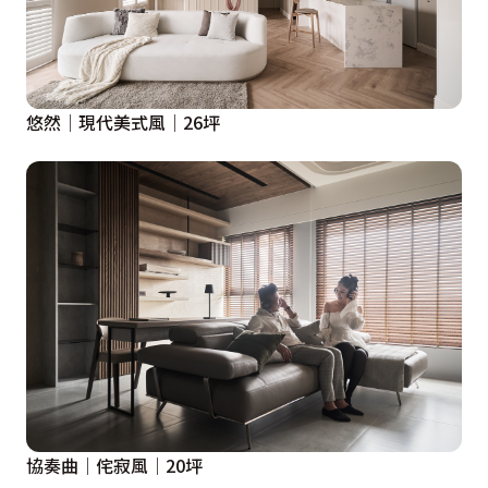
悠然│現代美式風│26坪
協奏曲│侘寂風│20坪