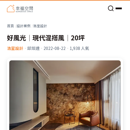
老屋預算分配與高 CP 值煥新術
看不見的居家風險和翻新關鍵
老屋預算分配與高 CP 值煥新術
首頁
設計案例
浩室設計
好風光│現代混搭風│20坪
浩室設計
·
邱炫達
·
2022-08-22
·
1,938
人氣