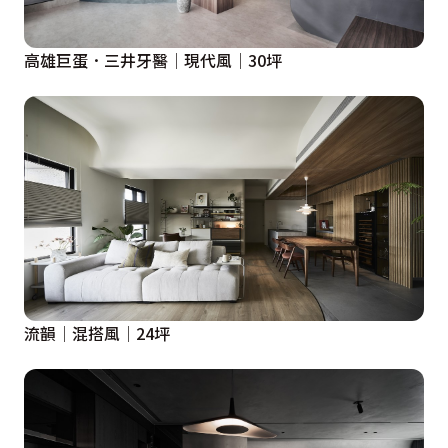
高雄巨蛋．三井牙醫│現代風│30坪
流韻│混搭風│24坪