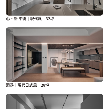
心。新 平衡│現代風│32坪
迴游│現代日式風│28坪