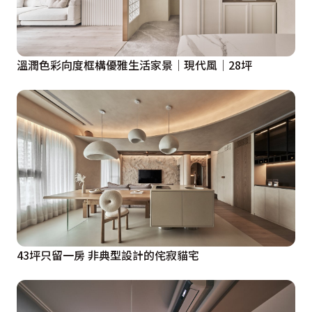
溫潤色彩向度框構優雅生活家景│現代風│28坪
43坪只留一房 非典型設計的侘寂貓宅