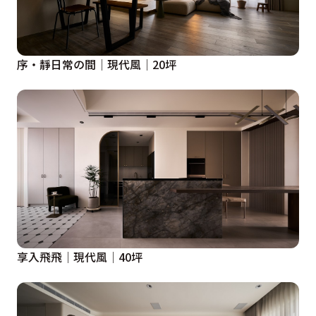
序・靜日常の間│現代風│20坪
享入飛飛│現代風│40坪