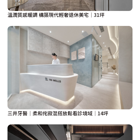
溫潤質感暖調 構築現代輕奢退休美宅│31坪
三井牙醫│柔和侘寂混搭放鬆看診境域│14坪