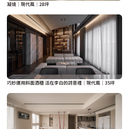
凝境│現代風│28坪
巧妙運用斜面酒櫃 活在李白的詩意裡｜現代風｜35坪