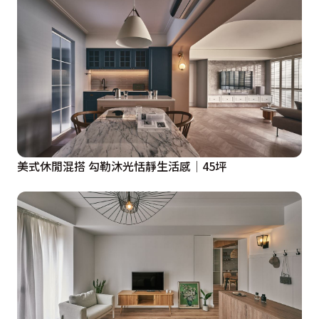
美式休閒混搭 勾勒沐光恬靜生活感│45坪