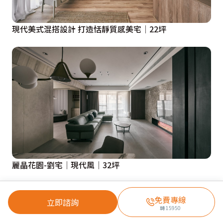
現代美式混搭設計 打造恬靜質感美宅│22坪
麗晶花園-劉宅│現代風│32坪
免費專線
立即諮詢
轉
15950