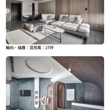
軸向‧貓趣│混搭風│27坪