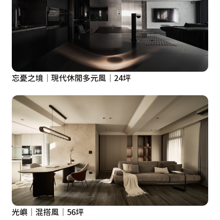
忘憂之境│現代休閒多元風│24坪
光嶼│混搭風│56坪