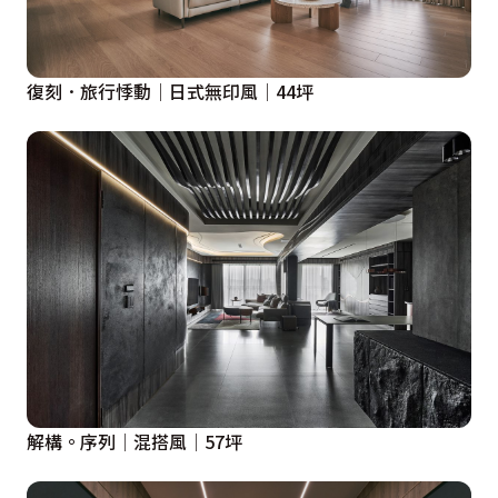
復刻．旅行悸動│日式無印風│44坪
解構。序列│混搭風│57坪