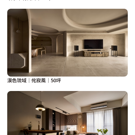
漠色琉域│侘寂風│50坪