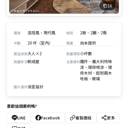
16
混搭風、現代風
2房、2廳、2衛
風格
格局
20 坪（室內）
尚未提供
坪數
預算
大人×2
小坪數
居住成員
房屋類型
新成屋
鐵件、義大利特殊
房屋狀況
主要建材
漆、環保噴漆、環
保木材、超耐磨木
地板、玻璃
浩室設計
圖片提供
喜歡這個案例嗎?
LINE
Facebook
複製連結
更多