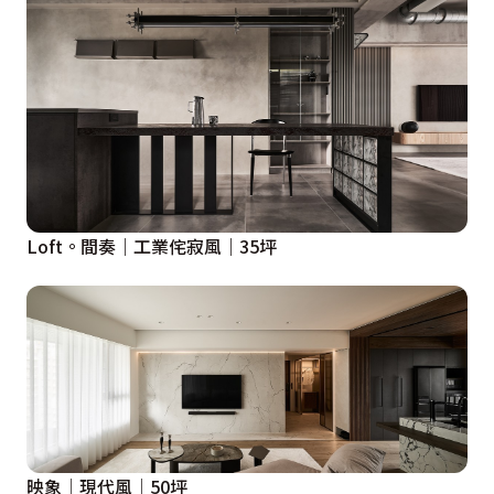
Loft。間奏｜工業侘寂風｜35坪
映象│現代風│50坪