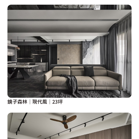
鏡子森林│現代風│23坪