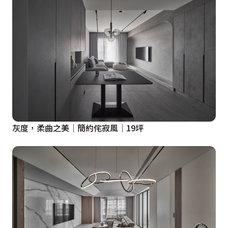
灰度，柔曲之美│簡約侘寂風│19坪