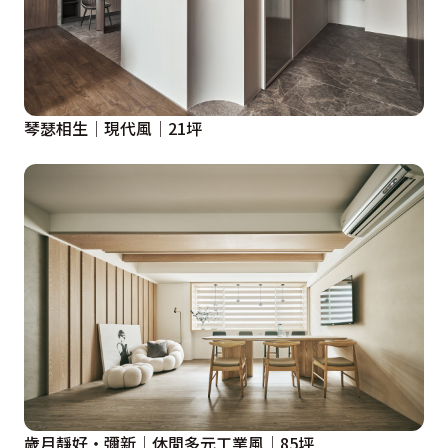
琴瑟相生│現代風│21坪
歲月靜好‧彌新│休閒多元工業風│85坪