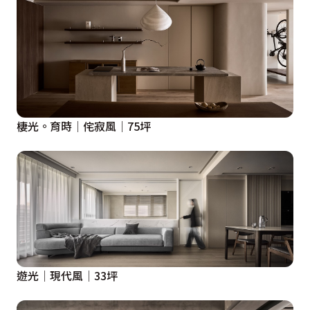
棲光。育時│侘寂風│75坪
遊光│現代風│33坪