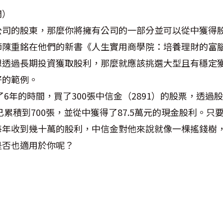
間）
公司的股東，那麼你將擁有公司的一部分並可以從中獲得
師陳重銘在他們的新書《人生實用商學院：培養理財的富
想透過長期投資獲取股利，那麼就應該挑選大型且有穩定
好的範例。
花了6年的時間，買了300張中信金（2891）的股票，透
年已累積到700張，並從中獲得了87.5萬元的現金股利。
每年收到幾十萬的股利，中信金對他來說就像一棵搖錢樹
是否也適用於你呢？