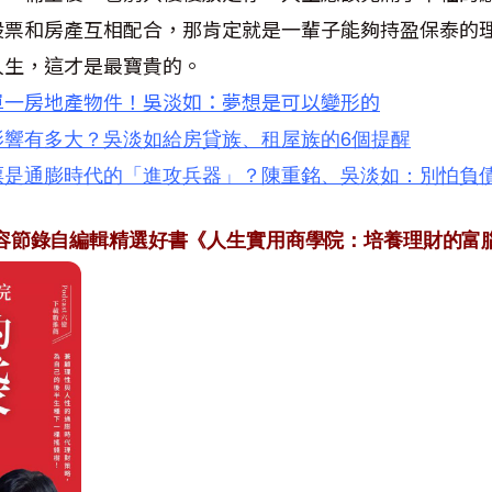
股票和房產互相配合，那肯定就是一輩子能夠持盈保泰的
人生，這才是最寶貴的。
單一房地產物件！吳淡如：夢想是可以變形的
影響有多大？吳淡如給房貸族、租屋族的6個提醒
票是通膨時代的「進攻兵器」？陳重銘、吳淡如：別怕負
容節錄自編輯精選好書《人生實用商學院：培養理財的富