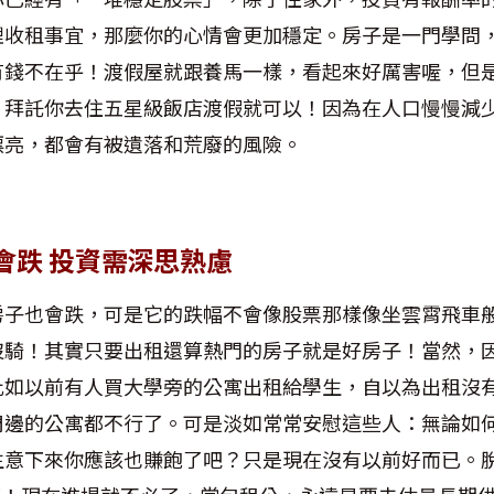
理收租事宜，那麼你的心情會更加穩定。房子是一門學問
有錢不在乎！渡假屋就跟養馬一樣，看起來好厲害喔，但
！拜託你去住五星級飯店渡假就可以！因為在人口慢慢減
漂亮，都會有被遺落和荒廢的風險。
會跌 投資需深思熟慮
房子也會跌，可是它的跌幅不會像股票那樣像坐雲霄飛車
沒騎！其實只要出租還算熱門的房子就是好房子！當然，
比如以前有人買大學旁的公寓出租給學生，自以為出租沒
周邊的公寓都不行了。可是淡如常常安慰這些人：無論如
生意下來你應該也賺飽了吧？只是現在沒有以前好而已。