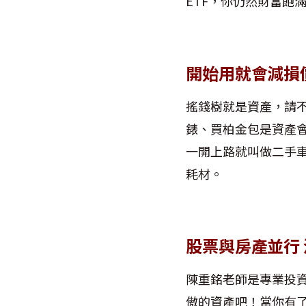
ETF，你仍然財富飽
開始用就會減損
搖錢樹就是資產，請
錶、買柏金包是資產
一開上路就叫做二手
耗材。
股票與房產並行
陳重銘老師是專業投
傲的資產吧！當你有