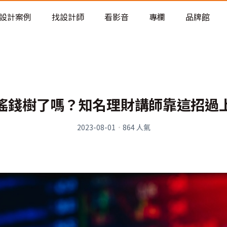
老屋預算分配與高 CP 值煥新術
設計案例
找設計師
看影音
專欄
品牌館
搖錢樹了嗎？知名理財講師靠這招過
2023-08-01
·
864
人氣