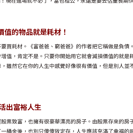
滿！現在進場就不必了，當包租公，永遠是要去估量長期
價值的物品就是耗材！
不要買耗材。《富爸爸、窮爸爸》的作者把它稱做是負債
會增值，肯定不是。只要你開始用它就會減損價值的就是
車，雖然它在你的人生中感覺好像很有價值，但是別人並
 活出富裕人生
資股票致富，也擁有很豪華漂亮的房子。由股票存來的房
了一桶金後，也別只傻傻放定存，人生應該充滿了幸福的