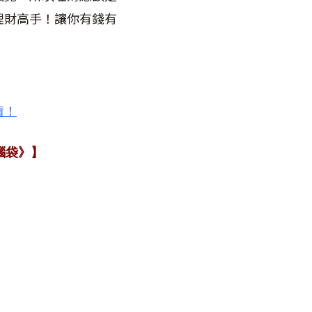
理財高手！讓你有錢有
債！
腦袋》】