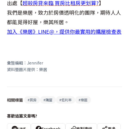
出處【
超殺房貸來臨 買房比租房更划算?
】
我們是樂居，致力於房價透明化的團隊，期待人人
都能覓得好屋，樂其所居。
加入《樂居》LINE@，提供你最實用的購屋檢查表
彙整編輯：Jennifer
資料暨圖片提供：樂居
相關標籤
#
買房
#
購屋
#
低利率
#
樂居
喜歡這篇文章嗎?
LINE
Facebook
複製連結
更多