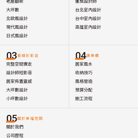
老屋翻新
獲獎設計師
大坪數
台北室內設計
北歐風設計
台中室內設計
現代風設計
高雄室內設計
日式風設計
03
04
看精彩影音
讀專欄
完整空間實走
居家風水
設計師短影音
收納技巧
居家佈置靈感
風格營造
大坪數設計
預算分配
小坪數設計
施工流程
05
關於幸福空間
關於我們
公司歷程