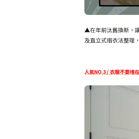
▲在年前汰舊換新，
及直立式摺衣法整理
人氣NO.3 / 衣服不