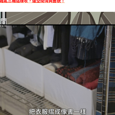
輯】雜亂三櫃這樣收，還空間清爽面貌！