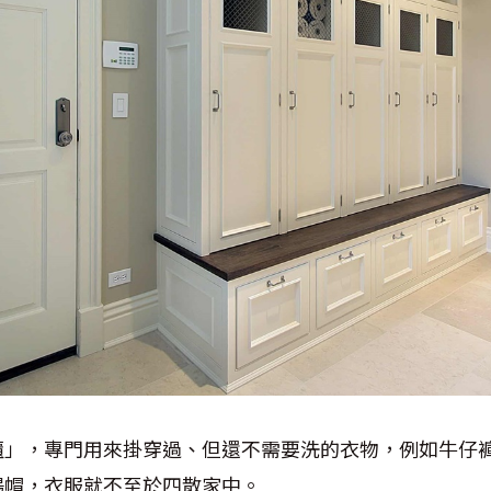
櫃」，專門用來掛穿過、但還不需要洗的衣物，例如牛仔
陽帽，衣服就不至於四散家中。