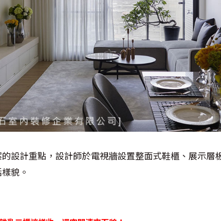
案的設計重點，設計師於電視牆設置整面式鞋櫃、展示層
活樣貌。