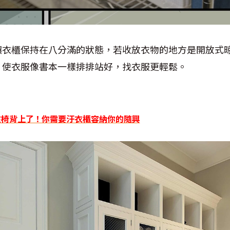
讓衣櫃保持在八分滿的狀態，若收放衣物的地方是開放式
，使衣服像書本一樣排排站好，找衣服更輕鬆。
要堆在椅背上了！你需要汙衣櫃容納你的隨興