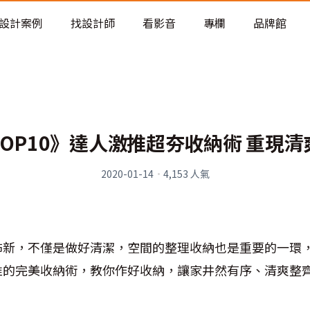
老屋預算分配與高 CP 值煥新術
設計案例
找設計師
看影音
專欄
品牌館
OP10》達人激推超夯收納術 重現
2020-01-14
·
4,153
人氣
新，不僅是做好清潔，空間的整理收納也是重要的一環，本
推的完美收納術，教你作好收納，讓家井然有序、清爽整