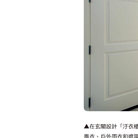
▲在玄關設計「汙衣
風衣、戶外雨衣和遮