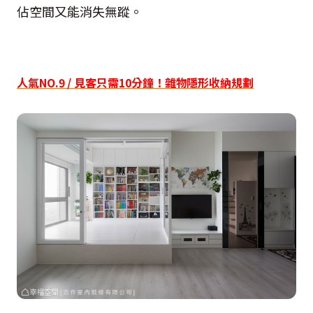
佔空間又能消失無蹤。
人氣
NO.9 /
見客只需
10
分鐘！雜物隱形收納規劃