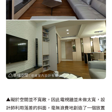
▲礙於空間並不寬敞，因此電視牆並未做太寬，設
計師利用落差的斜面，毫無浪費地創造了一個放置