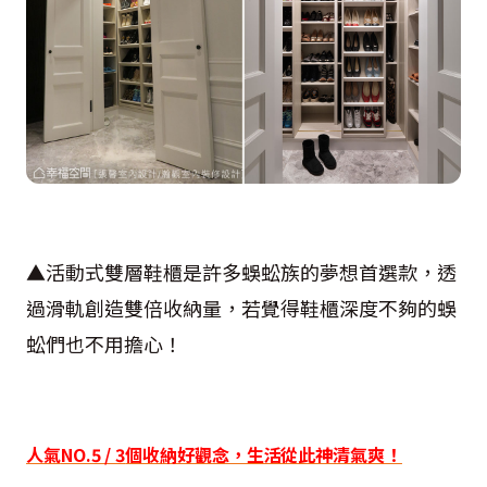
▲活動式雙層鞋櫃是許多蜈蚣族的夢想首選款，透
過滑軌創造雙倍收納量，若覺得鞋櫃深度不夠的蜈
蚣們也不用擔心！
人氣
NO.5 / 3
個收納好觀念，生活從此神清氣爽！