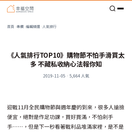
老屋預算分配與高 CP 值煥新術
人氣排行
首頁
專欄
編輯精選
《人氣排行TOP10》購物節不怕手滑買太
多 不藏私收納心法報你知
2019-11-05
·
5,664
人氣
迎戰
11
月全民購物節與週年慶的到來，很多人搶撿
便宜，絕對是作足功課，買好買滿，不怕剁手
手……，但是下一秒看著戰利品堆滿家裡，是不是