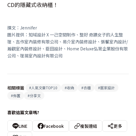
CD
的隱藏式收納櫃！
撰文：
Jennifer
圖片提供：知域設計 X 一己空間制作、整好 奇蹟女子的人生整
理、吉作室內裝修有限公司、易介室內裝修設計、張馨室內設計
/
瀚觀室內裝修設計、臣田設計、
Home Deluxe
弘第企業股份有限
公司、理揚室內設計有限公司
相關標籤
#
人氣文章TOP10
#
收納
#
衣櫃
#
居家設計
#
佈置
#
分享文
喜歡這篇文章嗎?
LINE
Facebook
複製連結
更多