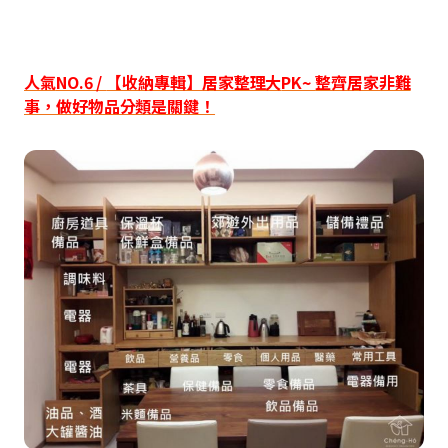
人氣
NO.6 /
【收納專輯】居家整理大
PK~
整齊居家非難
事，做好物品分類是關鍵！