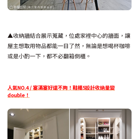
▲收納牆結合展示蒐藏，位處家裡中心的牆面，讓
屋主想取用物品都能一目了然，無論是想喝杯咖啡
或是小酌一下，都不必翻箱倒櫃。
人氣
NO.4 /
塞滿塞好還不夠！鞋櫃
5
設計收納量變
double
！