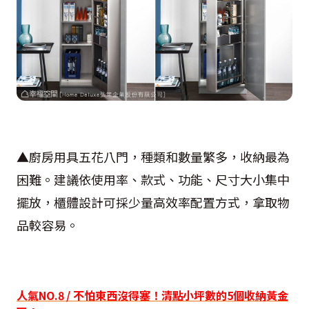
▲廚房用具五花八門，種類和數量繁多，收納最為
困難。建議依使用率、款式、功能、尺寸大小集中
擺放，櫃體設計可採少量高效率配置方式，拿取物
品較容易。
人氣
NO.8 /
不怕東西沒得塞！清點小坪數的
5
個收納黃金