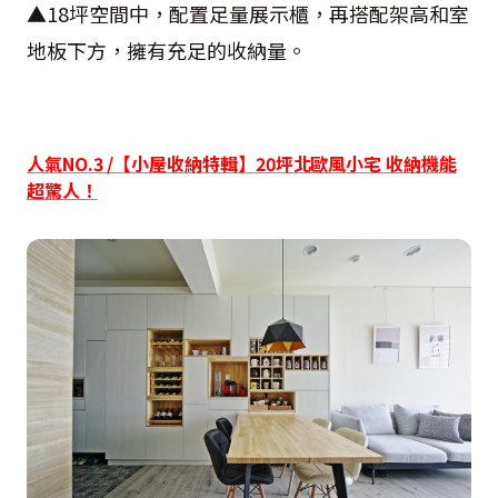
▲
18
坪空間中，配置足量展示櫃，再搭配架高和室
地板下方，擁有充足的收納量。
人氣
NO.3 /
【小屋收納特輯】
20
坪北歐風小宅 收納機能
超驚人！