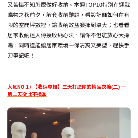
又苦惱不知怎麼做好收納。本週
TOP10
特別在迎戰
購物之秋前夕，解套收納難題，看設計師如何在有
限的空間坪數裡，讓收納效益發揮到最大；也看看
居家收納達人傳授收納心法，讓你不但能放心大採
購，同時還能讓居家環境一保清爽又美型，趕快手
刀筆記吧！
人氣
NO.1 /
【收納專輯】三天打造你的精品衣櫥
(
二
)
─
第二天從此不換季