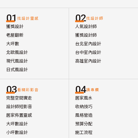
01
02
找設計靈感
找設計師
獲獎設計
人氣設計師
老屋翻新
獲獎設計師
大坪數
台北室內設計
北歐風設計
台中室內設計
現代風設計
高雄室內設計
日式風設計
03
04
看精彩影音
讀專欄
完整空間實走
居家風水
設計師短影音
收納技巧
居家佈置靈感
風格營造
大坪數設計
預算分配
小坪數設計
施工流程