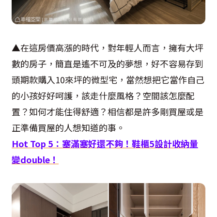
▲在這房價高漲的時代，對年輕人而言，擁有大坪
數的房子，簡直是遙不可及的夢想，好不容易存到
頭期款購入10來坪的微型宅，當然想把它當作自己
的小孩好好呵護，該走什麼風格？空間該怎麼配
置？如何才能住得舒適？相信都是許多剛買屋或是
正準備買屋的人想知道的事。
Hot Top 5
：塞滿塞好還不夠！鞋櫃
5
設計收納量
變
double
！