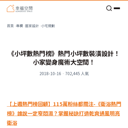
老屋預算分配與高 CP 值煥新術
小宅規劃
首頁
專欄
居家設計
《小坪數熱門榜》熱門小坪數裝潢設計！
小家變身魔術大空間！
2018-10-16
·
702,445
人氣
【上週熱門榜回顧】
115
萬粉絲都關注
-
《衛浴熱門
榜》誰說一定窄悶濕？掌握秘訣打造乾爽通風明亮
衛浴