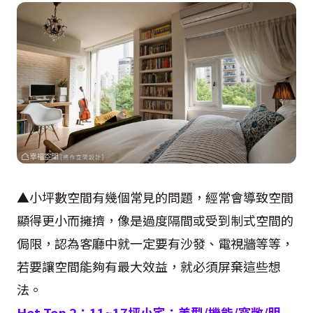
▲小坪數空間有幾個常見的問題，經常會導致空間
顯得更小而擁擠，像是過度隔間或受到制式空間的
侷限，認為客廳中就一定要有沙發、電視牆等等，
若要讓空間能夠有最大效益，就必須屏棄這些想
法。
Hot Top 2
：
11~17
坪小宅：美型
/
機能
/
寬敞
/
明