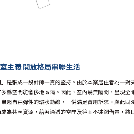
一室主義 開放格局串聯生活
割」是張成一設計師一貫的堅持。由於本案居住者為一對
有多餘空間能奢侈地區隔。因此，室內幾無隔閡，呈現全
，串起自由彈性的環狀動線，一併滿足實用訴求。與此同
內成為共享資源，藉著通透的空間及鏡面不鏽鋼借景，將