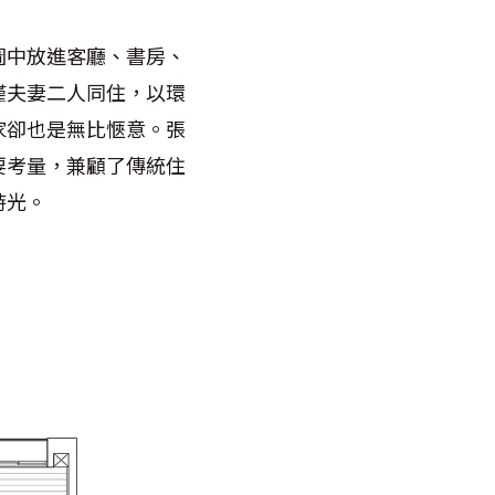
圖中放進客廳、書房、
僅夫妻二人同住，以環
家卻也是無比愜意。張
要考量，兼顧了傳統住
時光。