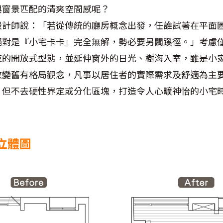
與窗景匹配的清爽空間感呢？
設計師說：「若從傳統的廳房概念出發，任誰試著在平面
絕對是『小宅卡卡』完全無解，勢必要另闢蹊徑。」考慮
束的開放式型態，並延伸窗外的日光、樹海入室，雖是小
改變舊有格局觀念，凡事以居住者的實際需求及舒適為主
，但不去硬性界定或分化區塊，打造令人心曠神怡的小宅
立體圖