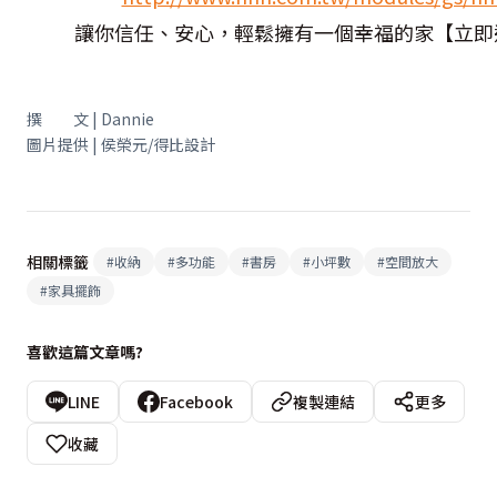
讓你信任、安心，輕鬆擁有一個幸福的家【立即連繫幸福
撰 文 | Dannie
圖片提供 | 侯榮元/得比設計
相關標籤
#
收納
#
多功能
#
書房
#
小坪數
#
空間放大
#
家具擺飾
喜歡這篇文章嗎?
LINE
Facebook
複製連結
更多
收藏