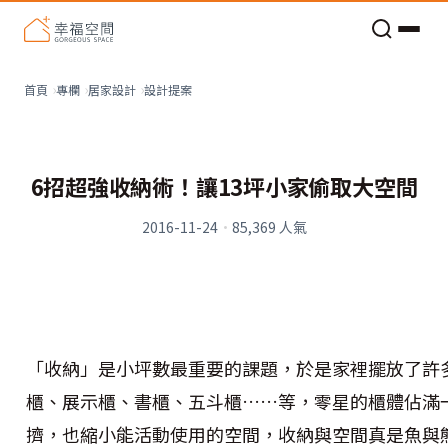
老屋預算分配與高 CP 值煥新術
設計提案
首頁
專欄
居家設計
6招超強收納術！讓13坪小家偷取大空間
2016-11-24
·
85,369
人氣
「收納」是小坪數最重要的課題，於是家裡擺放了許
櫃、展示櫃、書櫃、五斗櫃……等，零星的櫃體佔滿
擠，也縮小能活動使用的空間，收納與空間真是魚與