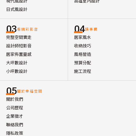
現代風設計
高雄室內設計
日式風設計
03
04
看精彩影音
讀專欄
完整空間實走
居家風水
設計師短影音
收納技巧
居家佈置靈感
風格營造
大坪數設計
預算分配
小坪數設計
施工流程
05
關於幸福空間
關於我們
公司歷程
企業徵才
聯絡我們
隱私政策