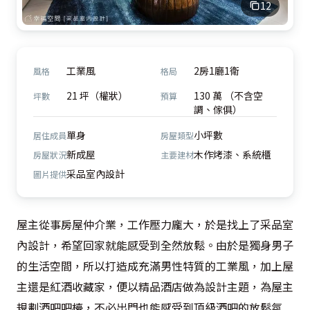
12
工業風
2房1廳1衛
風格
格局
21 坪（權狀）
130 萬 （不含空
坪數
預算
調、傢俱）
單身
小坪數
居住成員
房屋類型
新成屋
木作烤漆、系統櫃
房屋狀況
主要建材
采品室內設計
圖片提供
屋主從事房屋仲介業，工作壓力龐大，於是找上了采品室
內設計，希望回家就能感受到全然放鬆。由於是獨身男子
的生活空間，所以打造成充滿男性特質的工業風，加上屋
主還是紅酒收藏家，便以精品酒店做為設計主題，為屋主
規劃酒吧吧檯，不必出門也能感受到頂級酒吧的放鬆氛