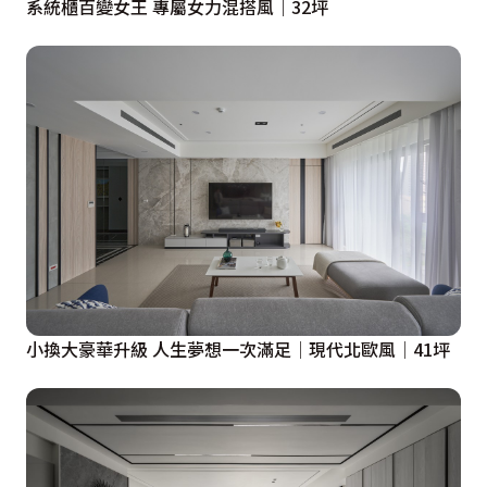
系統櫃百變女王 專屬女力混搭風｜32坪
小換大豪華升級 人生夢想一次滿足│現代北歐風│41坪