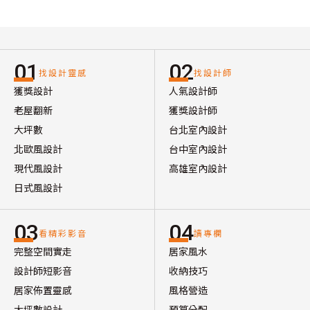
01
02
找設計靈感
找設計師
獲獎設計
人氣設計師
老屋翻新
獲獎設計師
大坪數
台北室內設計
北歐風設計
台中室內設計
現代風設計
高雄室內設計
日式風設計
03
04
看精彩影音
讀專欄
完整空間實走
居家風水
設計師短影音
收納技巧
居家佈置靈感
風格營造
大坪數設計
預算分配