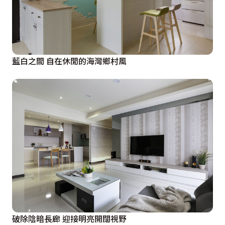
藍白之間 自在休閒的海灣鄉村風
破除陰暗長廊 迎接明亮開闊視野