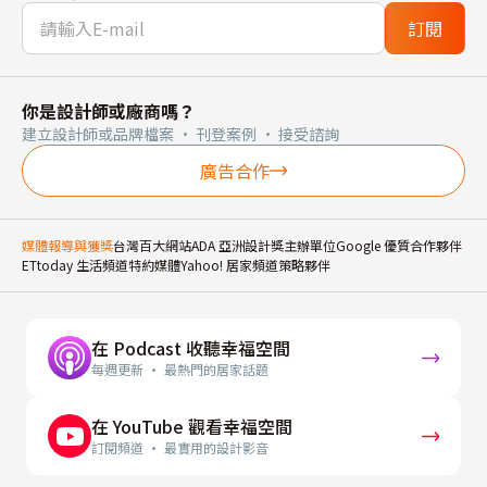
訂閱
你是設計師或廠商嗎？
建立設計師或品牌檔案 · 刊登案例 · 接受諮詢
廣告合作
媒體報導與獲獎
台灣百大網站
ADA 亞洲設計獎主辦單位
Google 優質合作夥伴
ETtoday 生活頻道特約媒體
Yahoo! 居家頻道策略夥伴
在 Podcast 收聽幸福空間
每週更新 · 最熱門的居家話題
在 YouTube 觀看幸福空間
訂閱頻道 · 最實用的設計影音