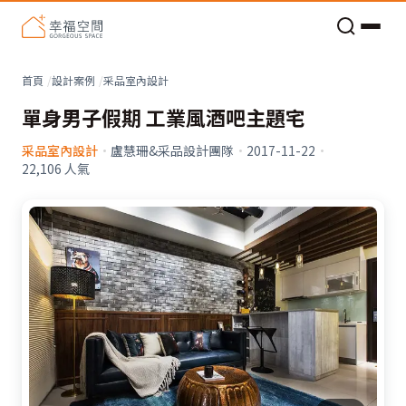
老屋預算分配與高 CP 值煥新術
看不見的居家風險和翻新關鍵
老屋預算分配與高 CP 值煥新術
首頁
設計案例
采品室內設計
單身男子假期 工業風酒吧主題宅
采品室內設計
·
盧慧珊&采品設計團隊
·
2017-11-22
·
22,106
人氣