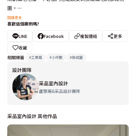
圍。

閱讀更多
喜歡這個案例嗎?
空間內工業風經典元素無一缺席，施作文化石牆堆砌出原
始粗獷感，帶來濃淡之分的漸層色彩。必然需要的個性化
LINE
Facebook
複製連結
更多
鐵件，像是鮮黃色貨櫃門，創造出強烈視覺效果，替無色
收藏
彩空間增加變化性。最特別的是，角落兩座木質書籍展示
相關標籤
#
工業風
#
小坪數
#
新成屋
架，實際上是臥室門片，彷彿是密室一樣令人難以察覺。
設計團隊
避免空間過於冰冷制式，除了搭佐木元素增添溫潤感，還
搭配深藍色家具軟件，讓人置身於藍調慵懶的氛圍當中。
采品室內設計
盧慧珊&采品設計團隊
采品室內設計 其他作品