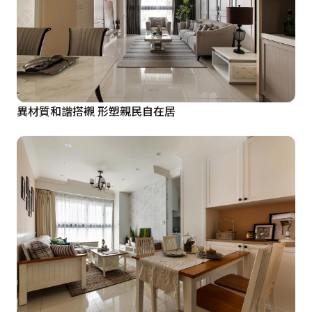
異材質和諧搭襯 形塑親民自在居