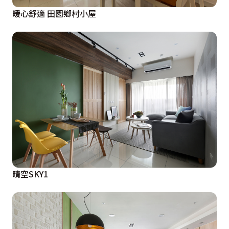
暖心舒適 田園鄉村小屋
晴空SKY1