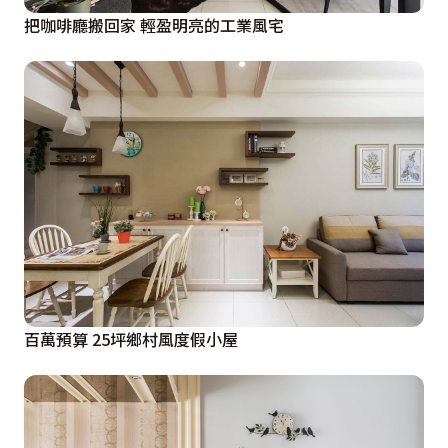
把咖啡廳搬回家 輕盈明亮的工業風宅
百萬預算 25坪鄉村風度假小屋