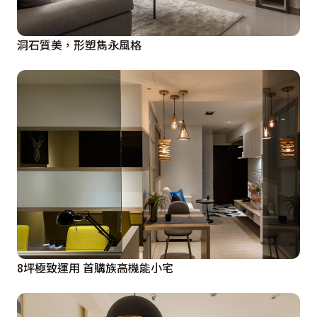
洞石質美，形塑雋永風格
8坪極致運用 首購族高機能小宅