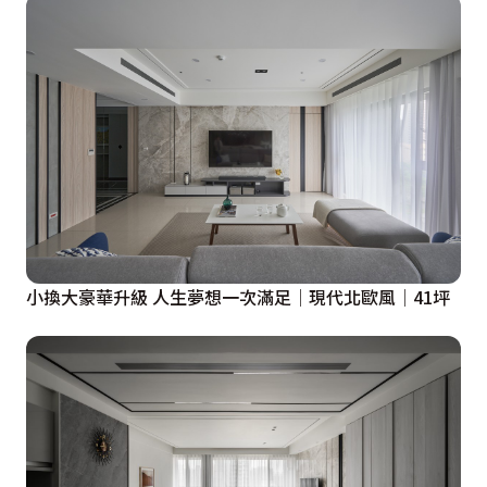
小換大豪華升級 人生夢想一次滿足│現代北歐風│41坪