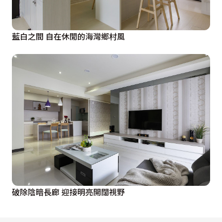
藍白之間 自在休閒的海灣鄉村風
破除陰暗長廊 迎接明亮開闊視野