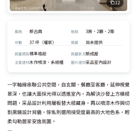
12
新古典
3房、2廳、2衛
風格
格局
37 坪（權狀）
尚未提供
坪數
預算
標準格局
新成屋
房屋類型
房屋狀況
木作噴漆、系統櫃
采品室內設計
主要建材
圖片提供
一字軸線串聯公共空間，自玄關、餐廳至客廳，延伸視覺
景深，也讓大面採光得以透進室內，為解決沙發上方橫樑
問題，采品設計利用層板替大樑藏身，再以噴漆木作與切
割黑鏡設計背牆，傢俬則選用接受度最高的大地色系，輕
柔勾勒居家安逸氛圍。
