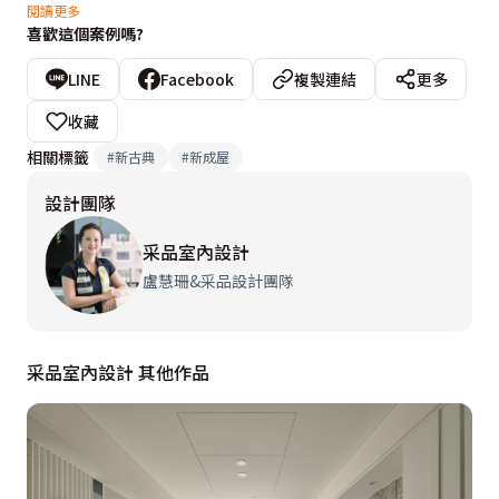
天花描繪黑線由餐廳延伸至客廳領域，門框利用白線收
閱讀更多
喜歡這個案例嗎?
邊，間接替開放式空間劃分場域，餐廳空間以奶茶色漆面
表現柔和溫馨氛圍，盧慧珊設計師特意利用黑鏡圍出方框
LINE
Facebook
複製連結
更多
造型，與天花線條相互呼應，豐富空間多元調性，異材質
收藏
完美演繹親民舒適的自在居所。
相關標籤
#
新古典
#
新成屋
設計團隊
采品室內設計
盧慧珊&采品設計團隊
采品室內設計 其他作品