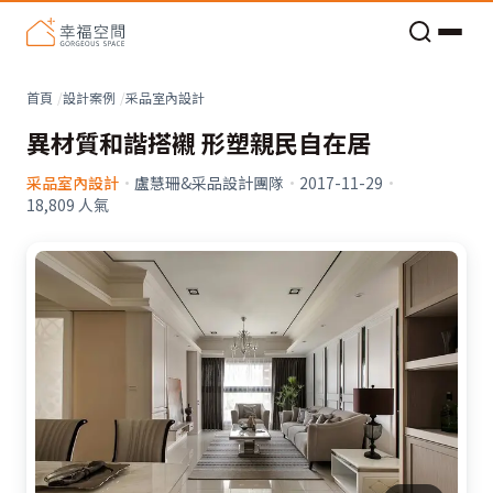
老屋預算分配與高 CP 值煥新術
看不見的居家風險和翻新關鍵
老屋預算分配與高 CP 值煥新術
首頁
設計案例
采品室內設計
異材質和諧搭襯 形塑親民自在居
采品室內設計
·
盧慧珊&采品設計團隊
·
2017-11-29
·
18,809
人氣