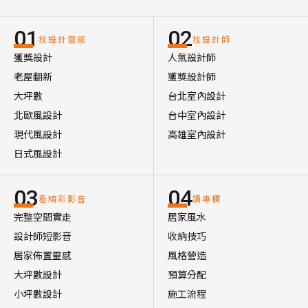
01
02
找設計靈感
找設計師
獲獎設計
人氣設計師
老屋翻新
獲獎設計師
大坪數
台北室內設計
北歐風設計
台中室內設計
現代風設計
高雄室內設計
日式風設計
03
04
看精彩影音
讀專欄
完整空間實走
居家風水
設計師短影音
收納技巧
居家佈置靈感
風格營造
大坪數設計
預算分配
小坪數設計
施工流程