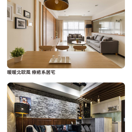
暖暖北歐風 療癒系居宅