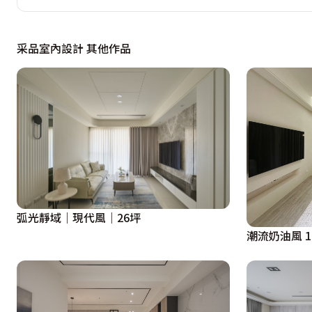
主臥入口恰座落走道底端，故運用黑色薄岩板材打造隱藏門
采品室內設計 其他作品
別有洞天，迎面而來嶄新端景──四柱床引人聯想悠閒的vil
質元素演繹微妙的平衡；此外，將主臥牆面外推、加深置入
備靈活開關門片，一舉數得；衛浴則在面積增加、獨立出浴
壁磚，與臥房基調相輔相成。客房同樣不落人後，床背牆利
割的灰階特殊漆立面，永不退流行的黑白灰組合點綴幾許暖
渡假旅店氛圍。
弧光靜域｜現代風｜26坪
潮流奶油風 