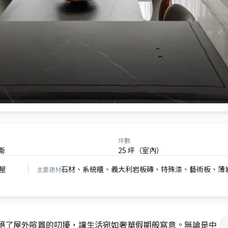
坪數
衛
25 坪（室內）
屋
石材、系統櫃、義大利岩板磚、特殊漆、藝術板、薄
主要建材
隔絕了屋外喧囂的叨擾，讓生活宛如奢華假期般寫意。無論是中