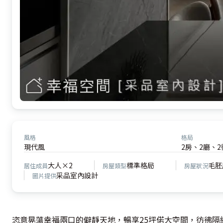
風格
格局
現代風
2房、2廳、2
大人×2
標準格局
毛胚
居住成員
房屋類型
房屋狀況
采品室內設計
圖片提供
恣意晃蕩幸福兩口的僻靜天地，暢享25坪偌大空間，彷彿