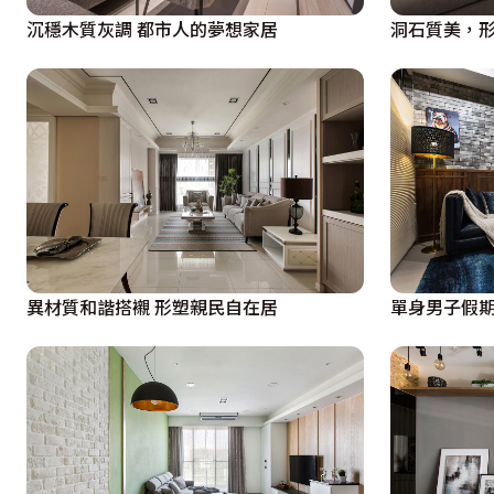
沉穩木質灰調 都市人的夢想家居
洞石質美，
異材質和諧搭襯 形塑親民自在居
單身男子假期