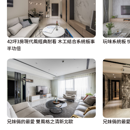
42坪3房現代風經典耐看 木工結合系統板事
玩味系統板 
半功倍
兄妹倆的最愛 雙風格之清新北歐
兄妹倆的最愛