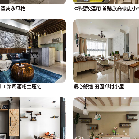
8坪極致運用 首購族高機能小
形塑雋永風格
 工業風酒吧主題宅
暖心舒適 田園鄉村小屋