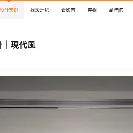
老屋預算分配與高 CP 值煥新術
設計案例
找設計師
看影音
專欄
品牌館
計│現代風