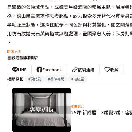
島擘造的公領域焦點，或媲美星級酒店的精緻主臥，層層疊
格，總由業主需求作思考起點，致力探索多元替代材質量身
半毛胚屋狀態，遂彈性賦予不同色系與材質變化，如玄關落
用仿石紋拋光石英磚搭載無縫處理，盡顯豪奢大器；臥房則嚴
格局重塑深具巧思，原建商配置三加一房，考量開放式客、
閱讀更多
喜歡這個案例嗎?
略將客廳縮小、主臥放大，並保留一間客房，把剩下的小房
及實用機能。其中，廚房壁面取材深色義大利岩板磚取代烤
LINE
Facebook
複製連結
收藏
紋理，共創內斂質地；新增的中島不僅扮演備餐檯角色，聯
相關標籤
#
現代風
#
標準格局
#
毛胚屋
的淺色系呈現，像是米黃色電視牆或愛馬仕橘軟裝傢飾等鮮豔
另一方面，身為系統櫃搭配高手，盧慧珊設計師自玄關便體
相關影片
25坪 新成屋｜3房變2房！客
電視牆外推也使成排櫃體凸顯輕盈，勾勒流暢立面結構；其
景。該電視牆由天然石材築砌，輔以比例分割線條、倒角溝
實是木作佐特殊漆處理，質感依舊卻大幅降低預算。
