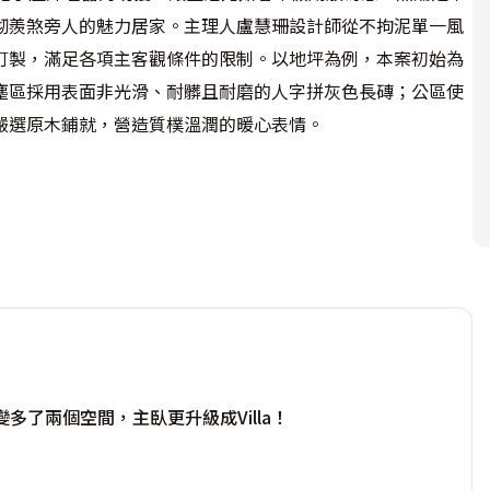
砌羨煞旁人的魅力居家。主理人盧慧珊設計師從不拘泥單一風
訂製，滿足各項主客觀條件的限制。以地坪為例，本案初始為
塵區採用表面非光滑、耐髒且耐磨的人字拼灰色長磚；公區使
選原木鋪就，營造質樸溫潤的暖心表情。

餐廳和廚房已然寬敞充裕，加上平時餐桌可暫替書房功能，遂
間部分作獨立更衣室、部分挪予主臥衛浴，大舉提升區域坪效
漆玻璃，排油煙機上方包覆管線之板材為求整體性亦繪製相同
合電器櫃更補充原一字型廚房收納。對比之下，客廳改採活脫
暖色調，交織跳躍層次，達畫龍點睛的感官效果。

現她別出心裁之處，例如鞋櫃的溝縫除透氣用還兼造型把手，
變多了兩個空間，主臥更升級成Villa！
門片特別訂製隱逸把手的深淺進出面，與電視牆共融完美背
縫裝飾，篆刻栩栩如生的優雅律動，而側面宛若鐵件的凹槽其