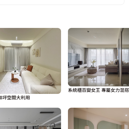
兼造型牆，不但呼應廚房立面，視覺亦颯爽簡練。推開房門後
la渡假風，吊燈光影灑落背牆的米石子肌理，和底部沉穩的木
衣櫃，替更衣間外擴充收納量能，其中央還預留電視位置，配
缸與淋浴區之餘，援引淡雅清香的寮國杉木作天花及藍色六角
用不規則白色波浪造型藝術板加黑色線框，烘托不對稱比例分
色配件，反映主人翁獨到的個性和品味，在在貼合樂活自適的
系統櫃百變女王 專屬女力混搭
18坪空間大利用