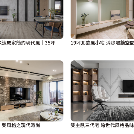
快速成家簡約現代風│35坪
19坪北歐風小宅 消除隔牆空
雙主臥三代宅 跨世代風格品味
 雙風格之現代時尚