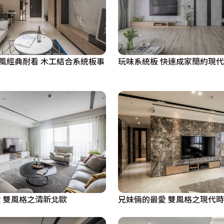
代風經典耐看 木工結合系統板事
玩味系統板 快速成家簡約現代
 雙風格之清新北歐
兄妹倆的最愛 雙風格之現代