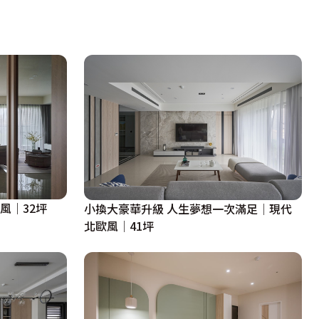
風｜32坪
小換大豪華升級 人生夢想一次滿足│現代
北歐風│41坪