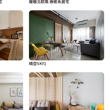
宅
暖暖北歐風 療癒系居宅
晴空SKY1