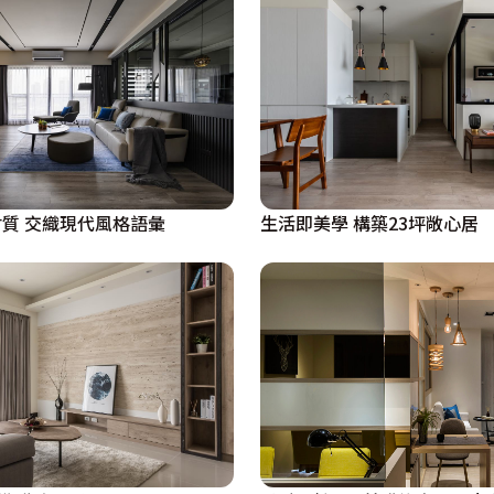
質 交織現代風格語彙
生活即美學 構築23坪敞心居