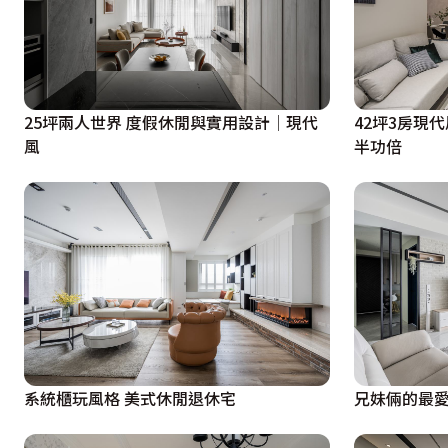
25坪兩人世界 度假休閒與實用設計│現代
42坪3房現
風
半功倍
系統櫃玩風格 美式休閒退休宅
兄妹倆的最愛