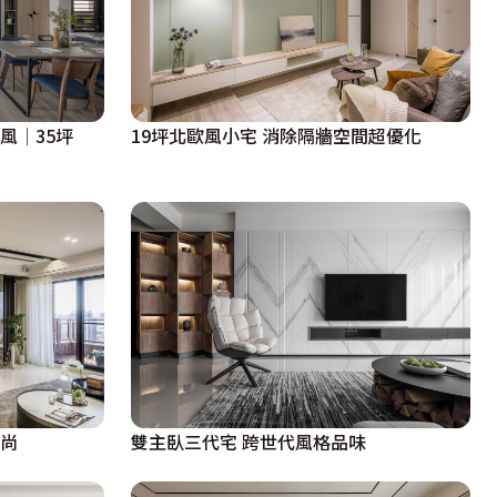
風│35坪
19坪北歐風小宅 消除隔牆空間超優化
雙主臥三代宅 跨世代風格品味
時尚