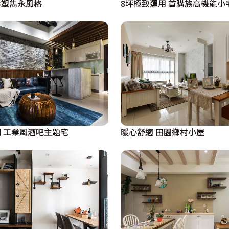
8坪極致運用 首購族高機能小
形塑雋永風格
 工業風酒吧主題宅
暖心舒適 田園鄉村小屋