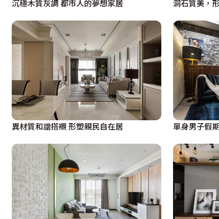
沉穩木質灰調 都市人的夢想家居
洞石質美，
異材質和諧搭襯 形塑親民自在居
單身男子假期