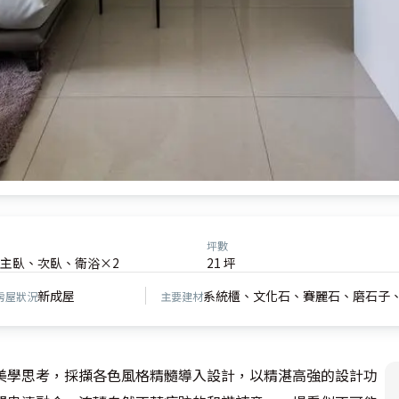
坪數
主臥、次臥、衛浴×2
21 坪
新成屋
系統櫃、文化石、賽麗石、磨石子
房屋狀況
主要建材
美學思考，採擷各色風格精髓導入設計，以精湛高強的設計功