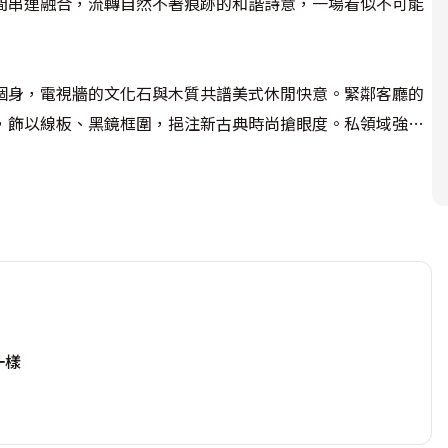
間串連融合，流轉自然不著痕跡的和諧詩意，一場看似不可能
個身，電視牆的文化石與木質共譜美式休閒快意。緊鄰客廳的
，飾以線板、黑鏡框圍，挹注新古典時尚搶眼度。私領域強調
三小房改為兩大房，次臥是英式鄉村的演繹，主臥則以四柱床
心配置雙動線環繞，寮國杉木天花的沁香、六角磁磚的色調漸
令人眷戀，不知不覺就能窩在這兒消磨半天悠閒時光。
一樣