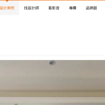
老屋預算分配與高 CP 值煥新術
設計案例
找設計師
看影音
專欄
品牌館