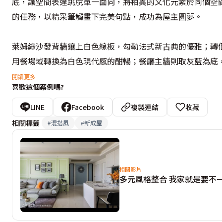
底，讓空間表達跳脫單一面向，將相異的文化元素於同個空
的任務，以精采筆觸畫下完美句點，成功為屋主圓夢。

萊姆綠沙發背牆鑲上白色線板，勾勒法式新古典的優雅；轉
用餐場域轉換為白色現代感的酣暢；餐廳主牆則取灰藍為底
減壓氛圍，設計師盧慧珊斟酌年輕屋主夫妻的空間需求，將
閱讀更多
喜歡這個案例嗎?
呈現峇里島度假風情。主衛浴是本案最大亮點，以浴缸為中
層、湯屋尺度的泡澡浴缸，一一砌就猶如世外桃源的境地，
LINE
Facebook
複製連結
收藏
相關標籤
#
混搭風
#
新成屋
相關影片
多元風格整合 我家就是要不