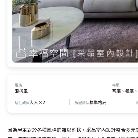
風格
格局
混搭風
客廳、餐廳、
大人×2
標準格局
居住成員
房屋類型
因為屋主對於各種風格的難以割捨，采品室內設計整合多元