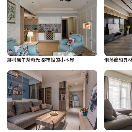
鄉村風午茶時光 都市裡的小木屋
俐落簡約異材