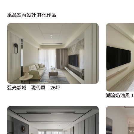
采品室內設計 其他作品
弧光靜域｜現代風｜26坪
潮流奶油風 