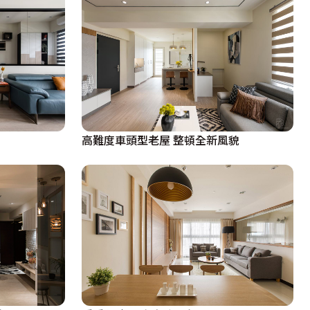
高難度車頭型老屋 整頓全新風貌