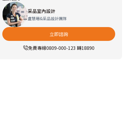
采品室內設計
盧慧珊&采品設計團隊
立即諮詢
免費專線
0809-000-123 轉18890