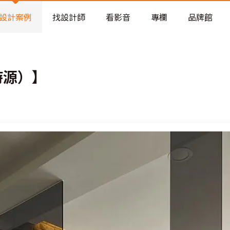
老屋預算分配與高 CP 值煥新術
設計案例
找設計師
看影音
專欄
品牌館
時源）】