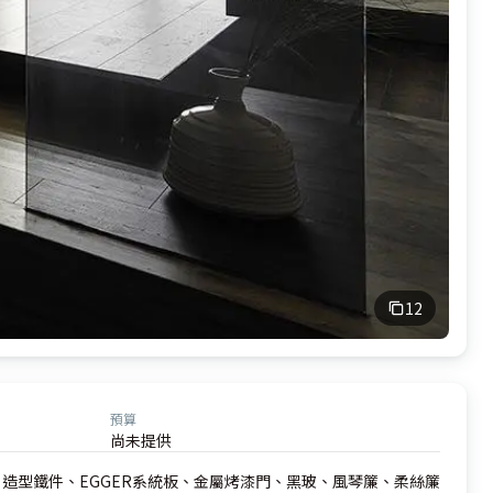
12
預算
尚未提供
造型鐵件、EGGER系統板、金屬烤漆門、黑玻、風琴簾、柔絲簾