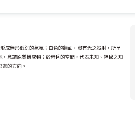
，形成無形低沉的氣氛；白色的牆面，沒有光之投射，所呈
地，意謂原質構成物；於暗昏的空間，代表未知、神秘之知
索的方向。

或從探索「時間起源」本身，可體悟生命和宇宙的關係。
