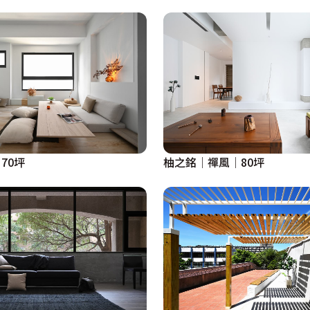
70坪
柚之銘│禪風│80坪