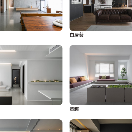
白居藝
童趣