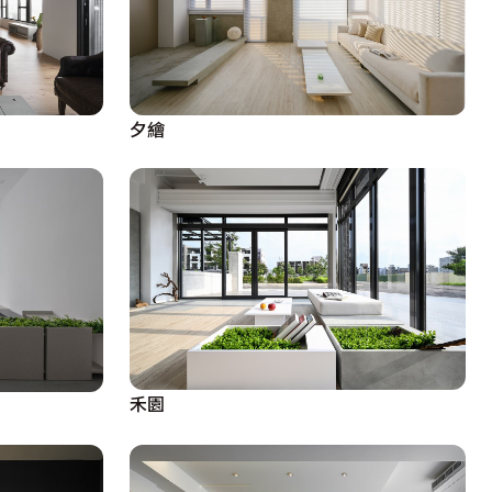
夕繪
禾園