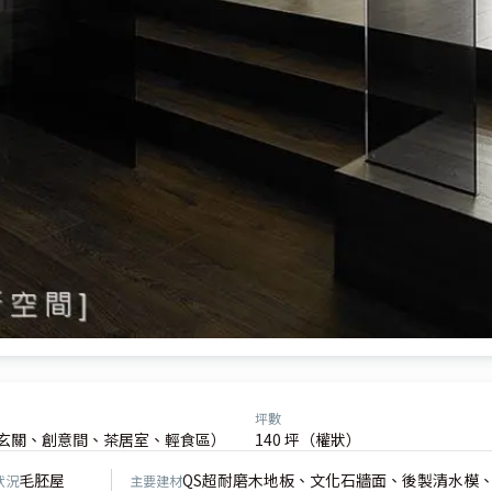
坪數
（玄關、創意間、茶居室、輕食區）
140 坪（權狀）
毛胚屋
QS超耐磨木地板、文化石牆面、後製清水模、
狀況
主要建材