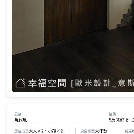
風格
格局
現代風
5房3廳3衛
大人×2、小孩×2
大坪數
居住成員
房屋類型
房屋