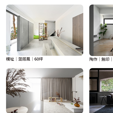
樸址｜混搭風｜60坪
陶作｜無印｜