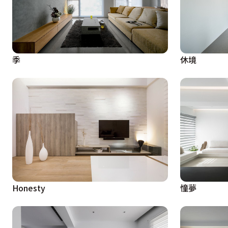
季
休境
Honesty
憧夢