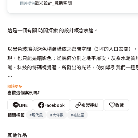
歐米設計_意斯空間
圖片提供
這是一個有關 時間探索 的設計概念表達。

以黑色玻璃與深色櫃體構成之密閉空間（3坪的入口玄關）
現，也只能是暗影色；從幾何分割之地平層次，灰系水泥質
識、科技的符碼視覺體，所發出的光芒，仿如導引我們一種思
「時間」在萬物中穿梭，一直無聲的細述未來和遠古之來由，
閱讀更多
喜歡這個案例嗎?
設計靈感來自 時間簡史（A Brief History of Time）

LINE
Facebook
複製連結
收藏
相關標籤
#
現代風
#
大坪數
#
毛胚屋
設計概念文字為【歐米設計_意斯空間】提供
其他作品