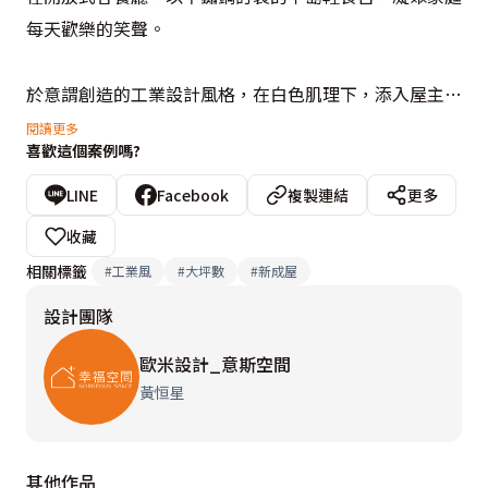
每天歡樂的笑聲。

於意謂創造的工業設計風格，在白色肌理下，添入屋主私
選的炫色畫品，有如畫龍點睛神來一筆的精彩。

閱讀更多
喜歡這個案例嗎?
白居藝（White Ind.），一個協同屋主設計的專屬領域，
LINE
Facebook
複製連結
更多
一個嘗試描繪懂得享受生活品味的工業美學空間。

收藏
相關標籤
#
工業風
#
大坪數
#
新成屋
設計團隊
設計概念文字為【歐米設計_意斯空間】提供
歐米設計_意斯空間
黃恒星
其他作品