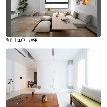
陶作｜無印｜70坪