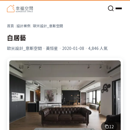
老屋預算分配與高 CP 值煥新術
看不見的居家風險和翻新關鍵
老屋預算分配與高 CP 值煥新術
首頁
設計案例
歐米設計_意斯空間
白居藝
歐米設計_意斯空間
·
黃恒星
·
2020-01-08
·
4,846
人氣
12