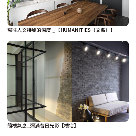
嚮往人文接觸的溫度 _【HUMANITIES（文嚮）】
簡樸氣息_彌滿昔日光影【樸宅】