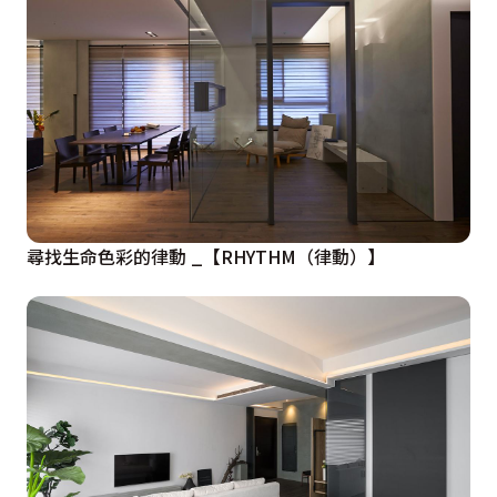
尋找生命色彩的律動 _【RHYTHM（律動）】