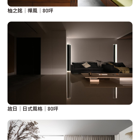
柚之銘│禪風│80坪
故日｜日式風格｜80坪