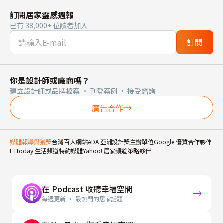
訂閱居家靈感週報
已有 38,000+ 位讀者加入
訂閱
你是設計師或廠商嗎？
建立設計師或品牌檔案 · 刊登案例 · 接受諮詢
廣告合作
媒體報導與獲獎
台灣百大網站
ADA 亞洲設計獎主辦單位
Google 優質合作夥伴
ETtoday 生活頻道特約媒體
Yahoo! 居家頻道策略夥伴
在 Podcast 收聽幸福空間
每週更新 · 最熱門的居家話題