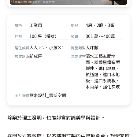
工業風
4房、2廳、3衛
風格
格局
100 坪（權狀）
301 萬 ～400萬
坪數
預算
大人×2、小孩×1
大坪數
居住成員
房屋類型
新成屋
清水工藝玄關地
房屋狀況
主要建材
面、粉體黑鐵造型
鐵件、進口燈具、
軌道燈、進口木地
板、進口系統板、
木百葉、強化灰玻
歐米設計_意斯空間
圖片提供
除樂於理工發明，也能靜嘗討論美學與設計。

在開放式客餐廳，以不鏽鋼訂製的中島輕食台，凝聚家庭