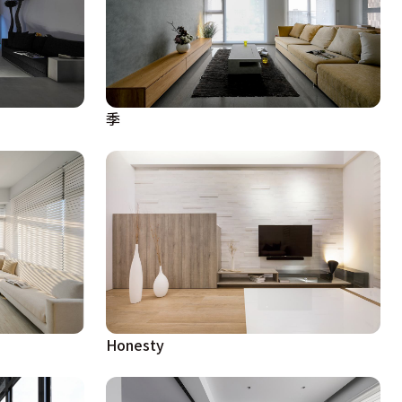
季
Honesty