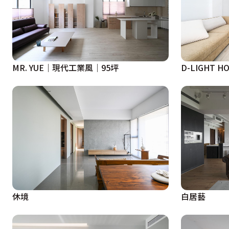
MR. YUE｜現代工業風｜95坪
D-LIGHT 
休境
白居藝