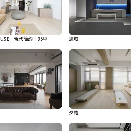
HOUSE｜現代簡約｜95坪
思域
夕繪