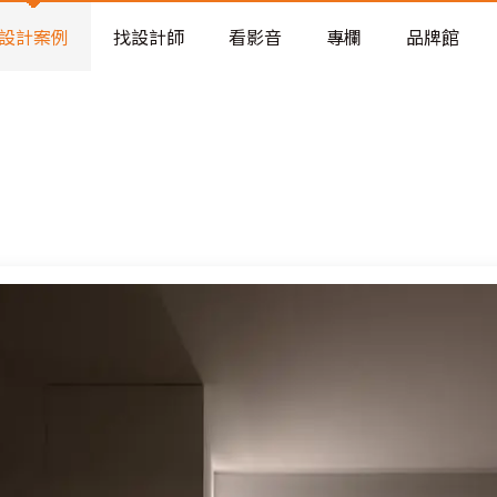
老屋預算分配與高 CP 值煥新術
設計案例
找設計師
看影音
專欄
品牌館