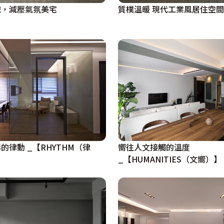
織，減壓氣氛美宅
質樸溫暖 現代工業風居住空間
嚮往人文接觸的溫度
的律動 _【RHYTHM（律
_【HUMANITIES（文嚮）】