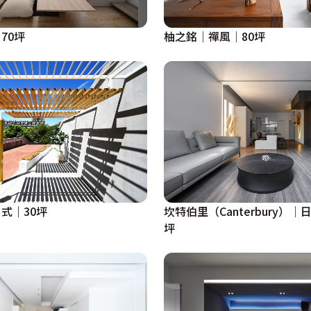
70坪
柚之銘│禪風│80坪
式｜30坪
坎特伯里（Canterbury）│
坪