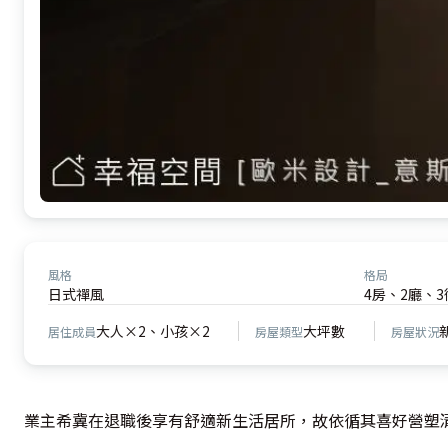
風格
格局
日式禪風
4房、2廳、3
大人×2、小孩×2
大坪數
居住成員
房屋類型
房屋狀況
業主希冀在退職後享有舒適新生活居所，故依循其喜好營塑清