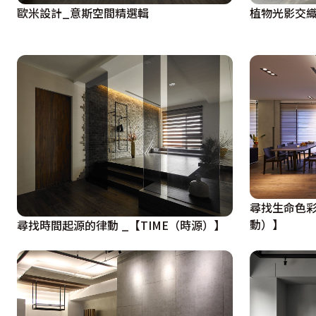
歐米設計_意斯空間精選輯
植物光影交
尋找生命色彩
動）】
尋找時間起源的律動 _【TIME（時源）】