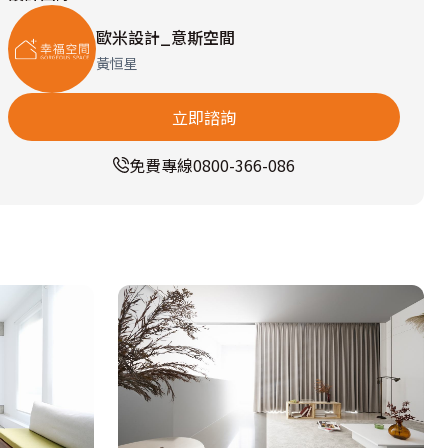
歐米設計_意斯空間
黃恒星
立即諮詢
免費專線
0800-366-086