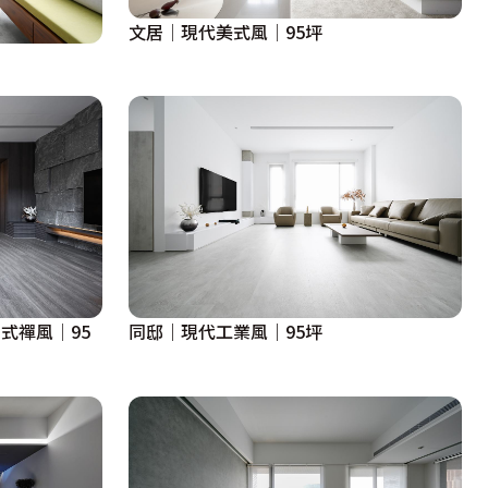
文居│現代美式風│95坪
日式禪風│95
同邸｜現代工業風｜95坪