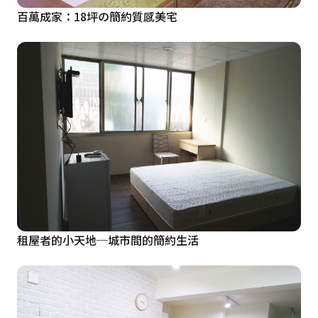
百萬成家：18坪の簡約質感美宅
租屋者的小天地─城市間的簡約生活