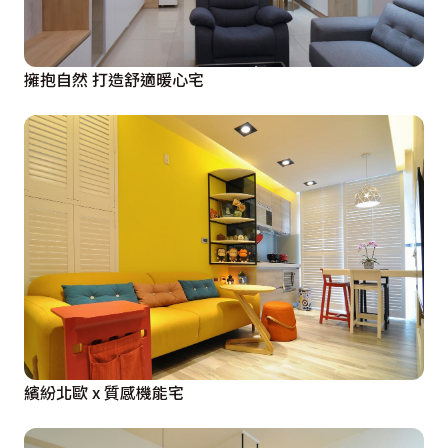
擁抱自然 打造舒適暖心宅
繽紛北歐 x 質感機能宅