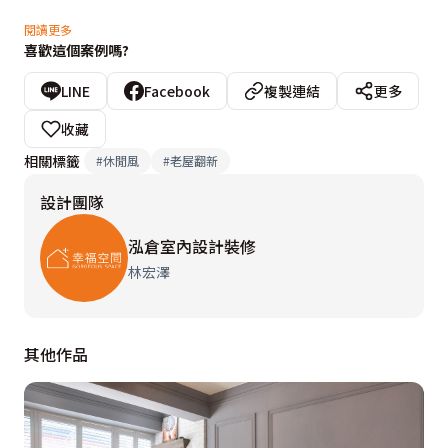
設計另一個重點，則是收納與展示櫃的表現形式，林宏澤
閱讀更多
喜歡這個案例嗎?
設計師在空間各部，悉心規劃充足且實用的櫃體，並以
「多元材質」、「虛實造型」來演繹豐富的樣貌。例如，
LINE
Facebook
複製連結
更多
入口處的仿皮革櫃面呼應對面的系統展示櫃，讓客廳的兩
收藏
方立面相互映照，形成機能與美感的對話。
相關標籤
#
休閒風
#
老屋翻新
設計團隊
泓倉室內設計裝修
林宏澤
其他作品