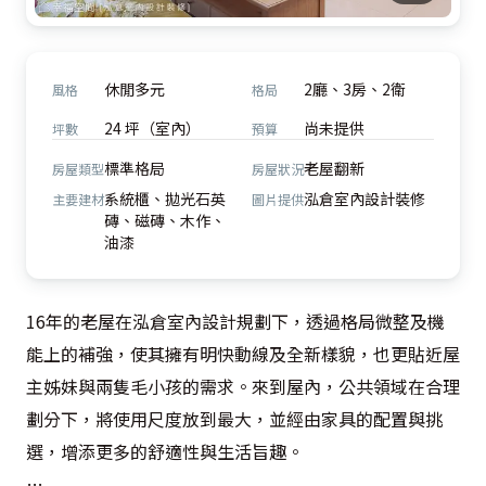
休閒多元
2廳、3房、2衛
風格
格局
24 坪（室內）
尚未提供
坪數
預算
標準格局
老屋翻新
房屋類型
房屋狀況
系統櫃、拋光石英
泓倉室內設計裝修
主要建材
圖片提供
磚、磁磚、木作、
油漆
16年的老屋在泓倉室內設計規劃下，透過格局微整及機
能上的補強，使其擁有明快動線及全新樣貌，也更貼近屋
主姊妹與兩隻毛小孩的需求。來到屋內，公共領域在合理
劃分下，將使用尺度放到最大，並經由家具的配置與挑
選，增添更多的舒適性與生活旨趣。
