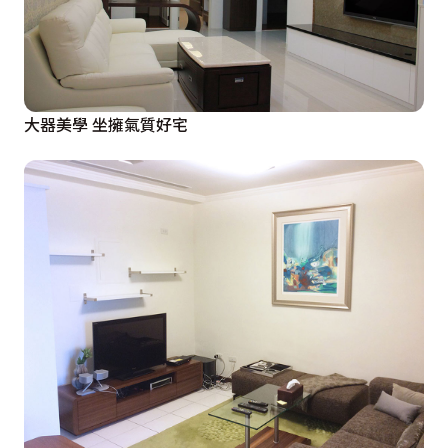
大器美學 坐擁氣質好宅