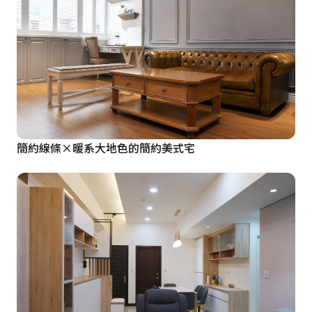
簡約線條×暖系大地色的簡約美式宅