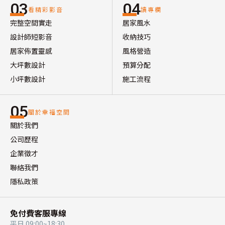
03
04
看精彩影音
讀專欄
完整空間實走
居家風水
設計師短影音
收納技巧
居家佈置靈感
風格營造
大坪數設計
預算分配
小坪數設計
施工流程
05
關於幸福空間
關於我們
公司歷程
企業徵才
聯絡我們
隱私政策
免付費客服專線
平日 09:00~18:30