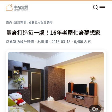
老屋預算分配與高 CP 值煥新術
首頁
設計案例
泓倉室內設計裝修
量身打造每一處！16年老屋化身夢想家
泓倉室內設計裝修
·
林宏澤
·
2018-03-15
·
6,486
人氣
9