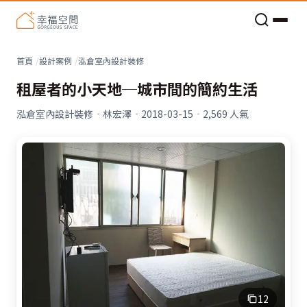
老屋預算分配與高 CP 值煥新術
首頁
設計案例
泓倉室內設計裝修
租屋者的小天地─城市間的簡約生活
泓倉室內設計裝修
·
林宏澤
·
2018-03-15
·
2,569
人氣
12