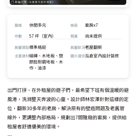
休閒多元
套房x7
風格
格局
57 坪（室內）
尚未提供
坪數
預算
標準格局
老屋翻新
房屋類型
房屋狀況
磁磚、木地板、塑
泓倉室內設計裝修
主要建材
圖片提供
膠超耐磨地板、木
作、油漆
出門打拼、在外租屋的遊子們，最希望下班有個溫暖的避
風港，洗滌整天奔波的心靈。設計師林宏澤針對這樣的定
位，翻新30多年的老房，解決原有的壁癌問題及老舊管
線外，更調整內部格局，規劃出7間雅緻的套房，提供給
租屋者舒適優美的環境。
