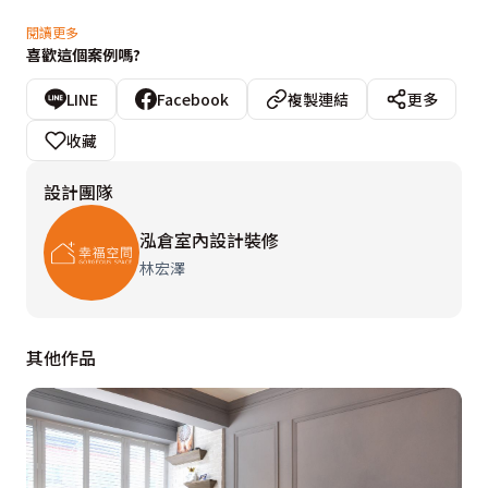
走進本案，每間套房均設置對外窗及獨立陽台，讓空間中
閱讀更多
喜歡這個案例嗎?
盈滿著輕透日光，可隨時洗衣與晾衣，形塑出完整、便利
的生活機能。此外，泓倉室內設計更打造如同在家的溫馨
LINE
Facebook
複製連結
更多
感，整體配色以木紋搭配淡雅的霧鄉色，加上充足的採
收藏
光，營造出輕鬆簡約的幸福生活。
設計團隊
泓倉室內設計裝修
林宏澤
其他作品