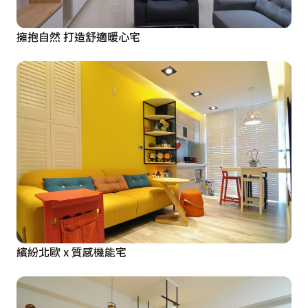
擁抱自然 打造舒適暖心宅
繽紛北歐 x 質感機能宅