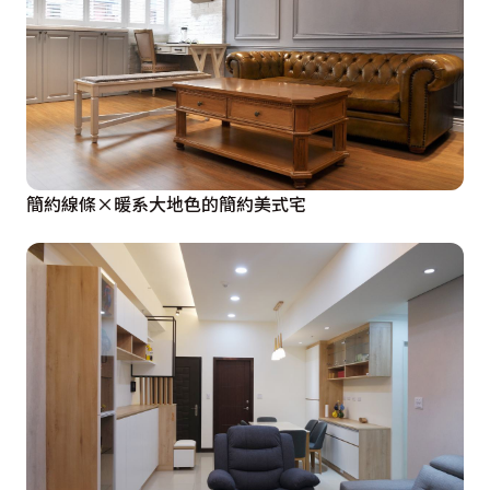
簡約線條×暖系大地色的簡約美式宅