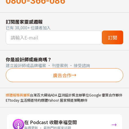
0800-366-086
訂閱居家靈感週報
已有 38,000+ 位讀者加入
訂閱
你是設計師或廠商嗎？
建立設計師或品牌檔案 · 刊登案例 · 接受諮詢
廣告合作
媒體報導與獲獎
台灣百大網站
ADA 亞洲設計獎主辦單位
Google 優質合作夥伴
ETtoday 生活頻道特約媒體
Yahoo! 居家頻道策略夥伴
在 Podcast 收聽幸福空間
每週更新 · 最熱門的居家話題