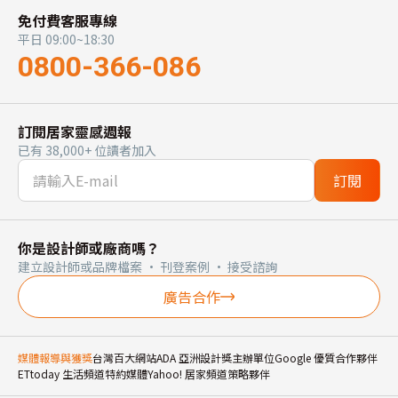
免付費客服專線
平日 09:00~18:30
0800-366-086
訂閱居家靈感週報
已有 38,000+ 位讀者加入
訂閱
你是設計師或廠商嗎？
建立設計師或品牌檔案 · 刊登案例 · 接受諮詢
廣告合作
媒體報導與獲獎
台灣百大網站
ADA 亞洲設計獎主辦單位
Google 優質合作夥伴
ETtoday 生活頻道特約媒體
Yahoo! 居家頻道策略夥伴