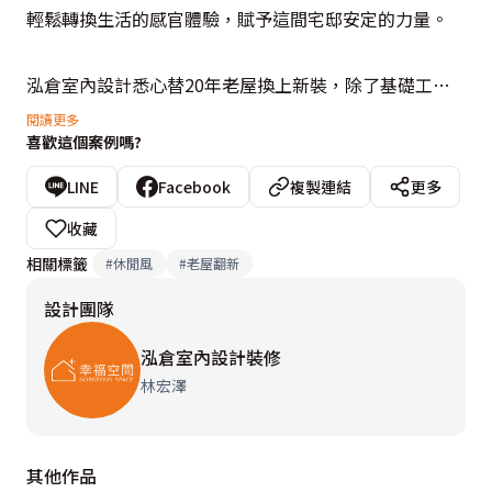
輕鬆轉換生活的感官體驗，賦予這間宅邸安定的力量。

泓倉室內設計悉心替20年老屋換上新裝，除了基礎工程
的打造之外，並打開一間房間作為開放式書房，讓場域內
閱讀更多
喜歡這個案例嗎?
可以相互串聯，增添空間感與視覺景深。風格形塑上，公
共場域以輕淺的白為底，佐以俐落線面與簡約造型的家
LINE
Facebook
複製連結
更多
具，圍塑當代時尚的質感；主臥房則特別為屋主量身訂製
收藏
粉紅色壁爐，營造輕鬆溫暖的空間氣氛。
相關標籤
#
休閒風
#
老屋翻新
設計團隊
泓倉室內設計裝修
林宏澤
其他作品