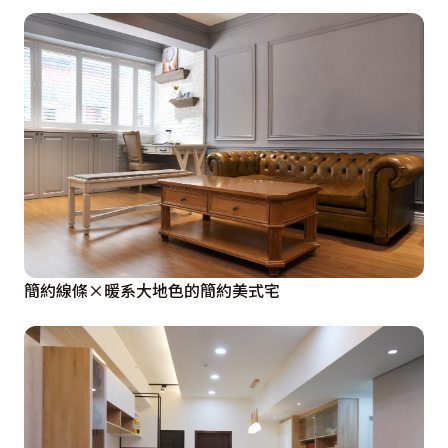
簡約線條×暖系大地色的簡約美式宅