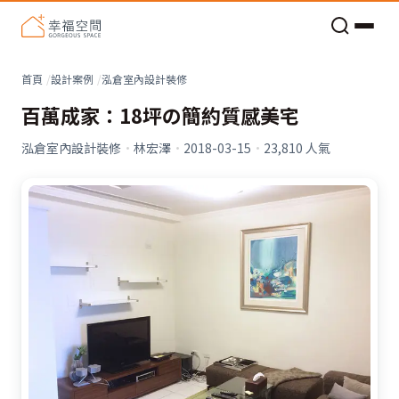
老屋預算分配與高 CP 值煥新術
首頁
設計案例
泓倉室內設計裝修
百萬成家：18坪の簡約質感美宅
泓倉室內設計裝修
·
林宏澤
·
2018-03-15
·
23,810
人氣