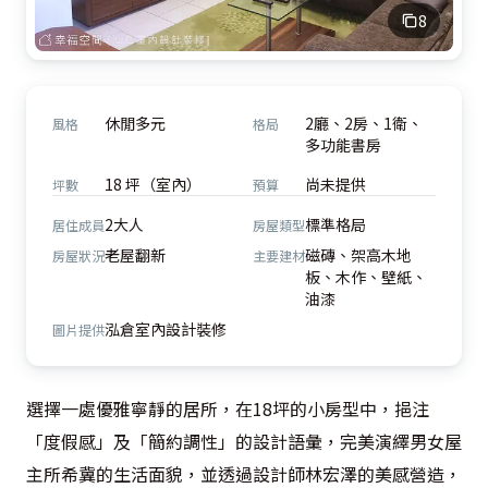
8
休閒多元
2廳、2房、1衛、
風格
格局
多功能書房
18 坪（室內）
尚未提供
坪數
預算
2大人
標準格局
居住成員
房屋類型
老屋翻新
磁磚、架高木地
房屋狀況
主要建材
板、木作、壁紙、
油漆
泓倉室內設計裝修
圖片提供
選擇一處優雅寧靜的居所，在18坪的小房型中，挹注
「度假感」及「簡約調性」的設計語彙，完美演繹男女屋
主所希冀的生活面貌，並透過設計師林宏澤的美感營造，