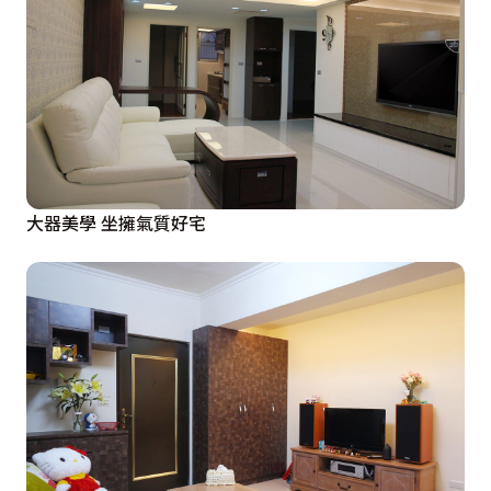
大器美學 坐擁氣質好宅