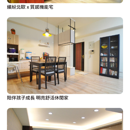
繽紛北歐 x 質感機能宅
陪伴孩子成長 明亮舒活休閒家