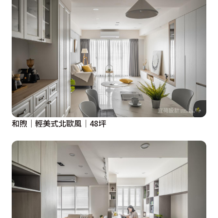
和煦│輕美式北歐風│48坪