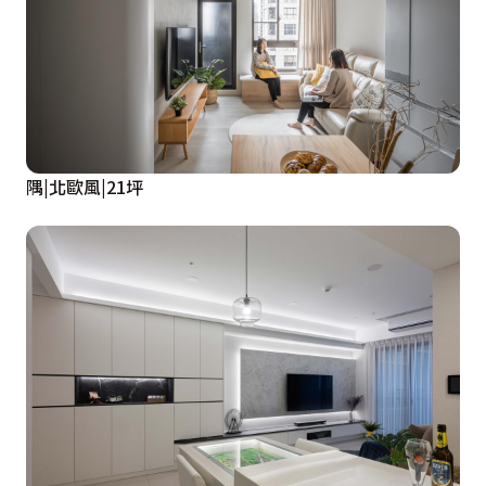
隅|北歐風|21坪