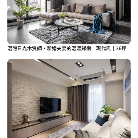
溫煦日光木質調，新婚夫妻的溫暖歸宿｜現代風｜26坪