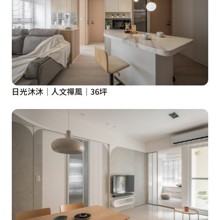
日光沐沐│人文禪風│36坪