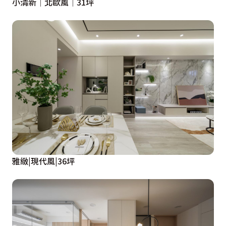
小清新│北歐風│31坪
雅緻|現代風|36坪