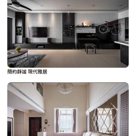
簡約靜謐 現代雅居