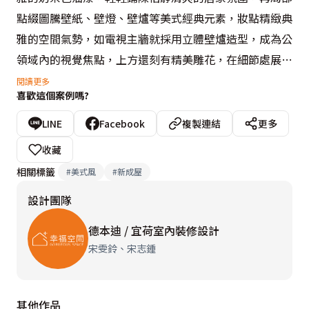
點綴圖騰壁紙、壁燈、壁爐等美式經典元素，妝點精緻典
雅的空間氣勢，如電視主牆就採用立體壁爐造型，成為公
領域內的視覺焦點，上方還刻有精美雕花，在細節處展現
完美工藝。

閱讀更多
喜歡這個案例嗎?
因女主人身為鋼琴老師，德本迪／宜荷室內裝修設計考量
LINE
Facebook
複製連結
更多
全室格局動線，於餐廳旁保留一處鋼琴擺放位置，並在上
收藏
方設置造型展示架與間接照明，讓鋼琴區成為空間中的視
相關標籤
#
美式風
#
新成屋
覺端景。此外，宋雯鈴設計師亦發揮其擅長的收納規劃功
設計團隊
力，極盡所能地在家中納入豐富的櫃體，卻又不影響採
光、動線與空間感，將大小雜物藏於無形，為一家人打造
德本迪 / 宜荷室內裝修設計
潔淨無負擔的高質感生活。
宋雯鈴、宋志鍾
其他作品