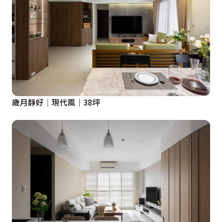
歲月靜好│現代風│38坪