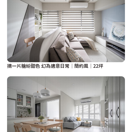
摘一片糖紛甜色 幻為適意日常│簡約風│22坪