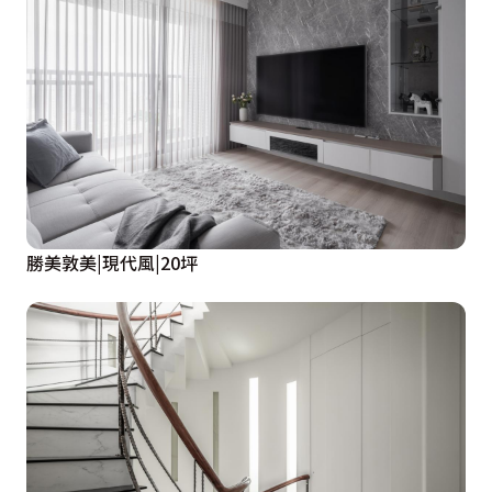
勝美敦美|現代風|20坪