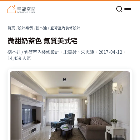
老屋預算分配與高 CP 值煥新術
看不見的居家風險和翻新關鍵
老屋預算分配與高 CP 值煥新術
首頁
設計案例
德本迪 / 宜荷室內裝修設計
微甜奶茶色 氣質美式宅
德本迪 / 宜荷室內裝修設計
·
宋雯鈴、宋志鍾
·
2017-04-12
·
14,459
人氣