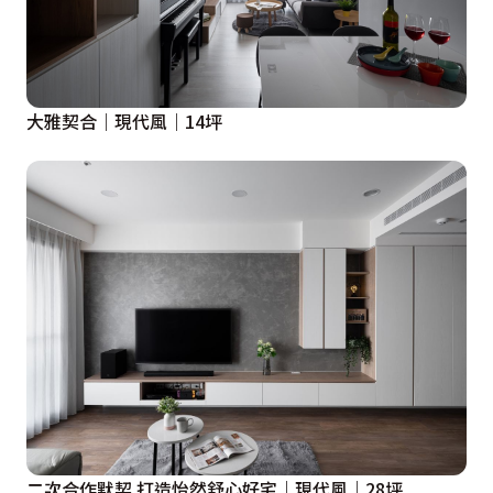
大雅契合｜現代風｜14坪
二次合作默契 打造怡然舒心好宅｜現代風｜28坪