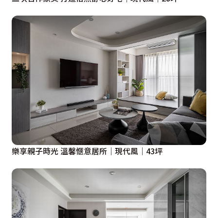
樂享親子時光 溫馨愜意居所｜現代風｜43坪