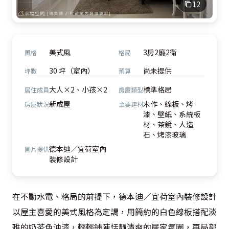
12
美式風
3房2廳2衛
風格
格局
30 坪（室內）
尚未提供
坪數
預算
大人×2、小孩×2
標準格局
居住成員
房屋類型
新成屋
木作、線板、烤
房屋狀況
主要建材
漆、壁紙、系統板
材、茶鏡、人造
石、烤漆玻璃
德本迪／宜荷室內
圖片提供
裝修設計
在不動水電、格局的前提下，德本迪／宜荷室內裝修設計
以屋主喜愛的美式風格為定調，用簡約的白色線板搭配淡
雅的奶茶色油漆，輕輕鋪陳恬靜清爽的居家氛圍，再局部