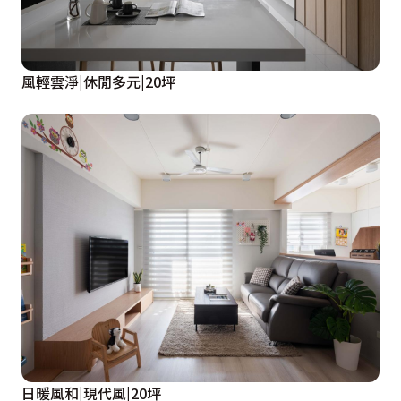
風輕雲淨|休閒多元|20坪
日暖風和|現代風|20坪