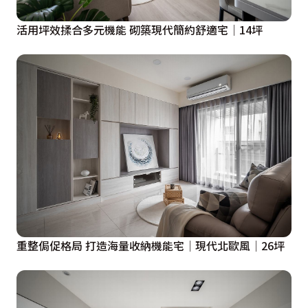
活用坪效揉合多元機能 砌築現代簡約舒適宅│14坪
重整侷促格局 打造海量收納機能宅│現代北歐風│26坪