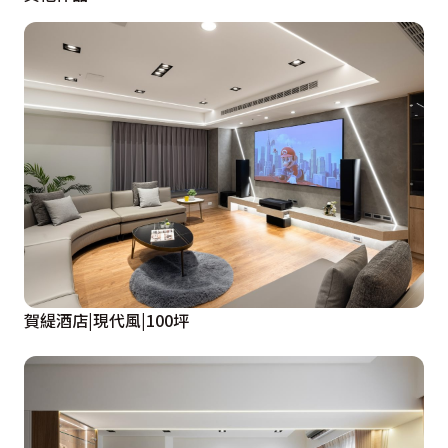
賀緹酒店|現代風|100坪