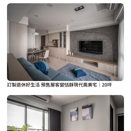
訂製退休好生活 預售屋客變恬靜現代風美宅│20坪