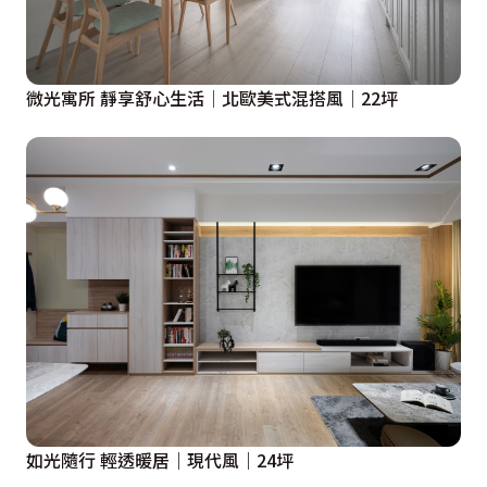
微光寓所 靜享舒心生活│北歐美式混搭風│22坪
如光隨行 輕透暖居｜現代風｜24坪