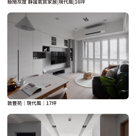
極簡灰度 靜謐氣質家居|現代風|16坪
敦豐苑│現代風│17坪