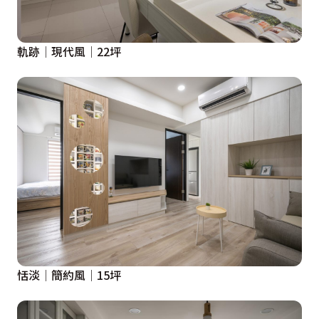
軌跡│現代風│22坪
恬淡│簡約風│15坪