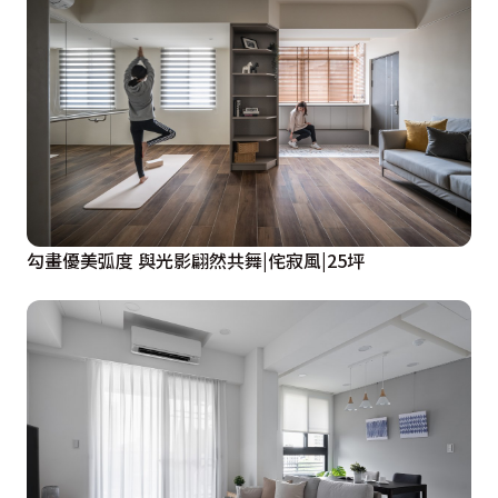
勾畫優美弧度 與光影翩然共舞|侘寂風|25坪