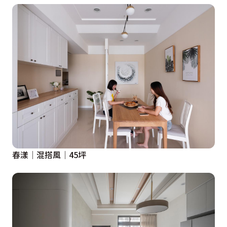
春漾│混搭風│45坪