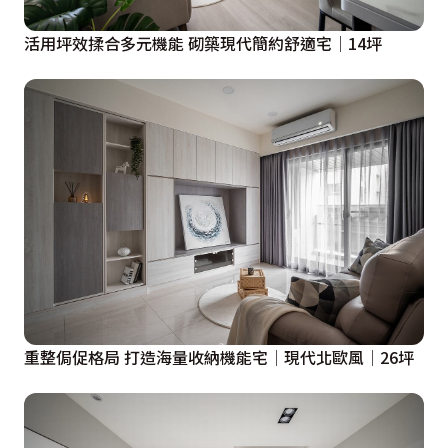
活用坪效揉合多元機能 砌築現代簡約舒適宅│14坪
重整侷促格局 打造海量收納機能宅│現代北歐風│26坪