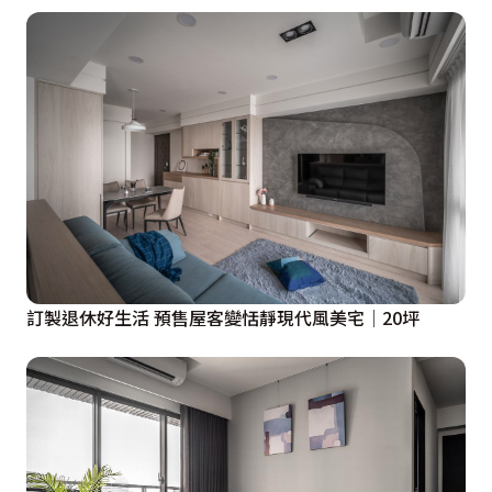
訂製退休好生活 預售屋客變恬靜現代風美宅│20坪