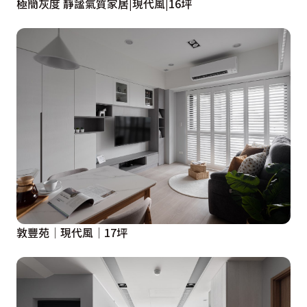
極簡灰度 靜謐氣質家居|現代風|16坪
敦豐苑│現代風│17坪