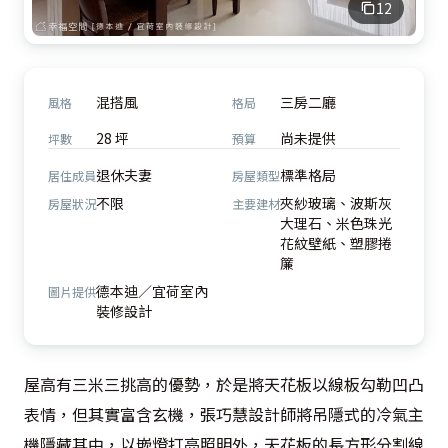
12
混搭風
三房二廳
風格
格局
28 坪
尚未提供
坪數
預算
退休夫妻
標準格局
居住成員
房屋類型
不限
夾紗玻璃、波斯灰
房屋狀況
主要建材
大理石、米色珠光
花紋壁紙、塑膠捲
簾
德本迪／宜荷室內
圖片提供
裝修設計
屋高有三米三挑高的優勢，於是將天花板以線板勾勒凹凸
表情，但其實富含玄機，張巧慧設計師將吊隱式的冷氣主
機隱藏其中，以嵌燈打亮照明外，天花板的長方形分割線