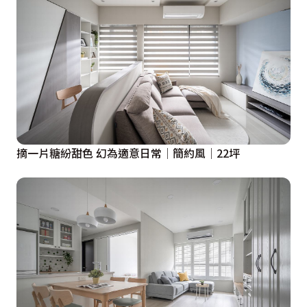
摘一片糖紛甜色 幻為適意日常│簡約風│22坪