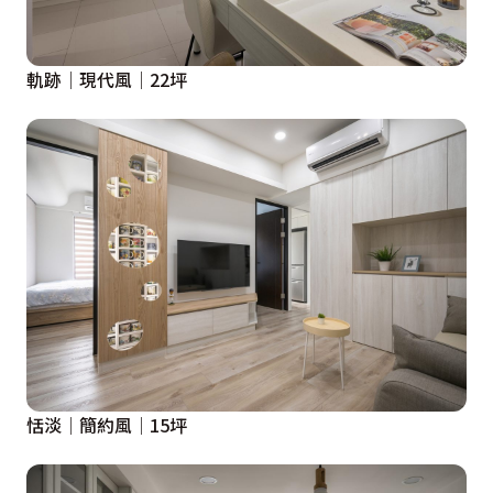
軌跡│現代風│22坪
恬淡│簡約風│15坪