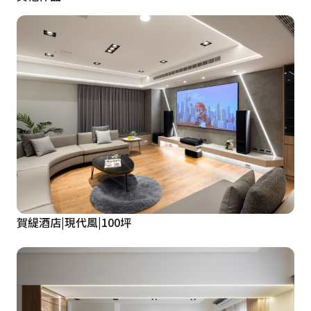
上運用玻璃兼具透光清新的感覺。
廚房和餐廳特別以捲簾阻擋廚房的油煙，捲簾採塑膠材質
表面平滑具好清潔的優點，不使用時順手拉起簡單方便又
不佔空間；為巧妙遮掩電器箱，將牆面以弧型木作加以修
飾，一體成型的造型讓空間感更加分。弧型的木作造型櫃
體，不僅是裝飾還兼具了儲藏櫃的實質用途，收納功能超
強，同時也預留了冰箱的位置尺寸，剛剛好完美的嵌入，
整潔又美觀。
賀緹酒店|現代風|100坪
淡淡的黃綠色調佈滿室內，一早陽光悄悄透過窗紗輕灑，
累積滿滿元氣準備迎接一天的開始，轉身步入衛浴室寬敞
的檯面亦是女主人的專屬化粧台；衣櫃收納以上下吊掛為
主，另外貼心地增加包包櫃及折疊衣物的收納空間。