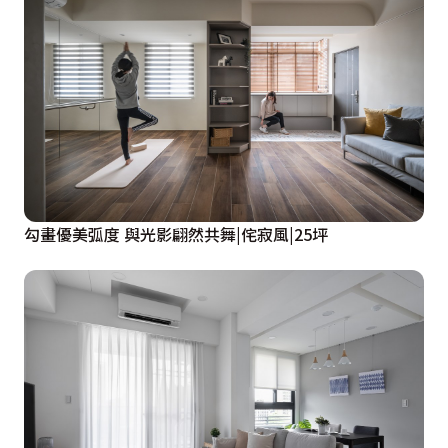
勾畫優美弧度 與光影翩然共舞|侘寂風|25坪