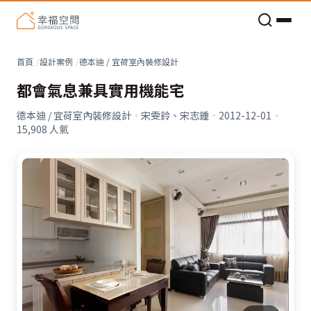
老屋預算分配與高 CP 值煥新術
看不見的居家風險和翻新關鍵
老屋預算分配與高 CP 值煥新術
首頁
設計案例
德本迪 / 宜荷室內裝修設計
都會氣息兼具實用機能宅
德本迪 / 宜荷室內裝修設計
·
宋雯鈴、宋志鍾
·
2012-12-01
·
15,908
人氣