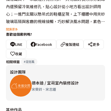
內還預留冷氣維修孔，貼心設計從小地方看出設計師用
心；一進門玄關以懸吊式的鞋櫃呈現，上下櫃體中用夾紗
玻璃區隔與客廳的視線接觸，巧妙解決風水問題，素色的
夾紗玻璃亦展現清透感。
閱讀更多
喜歡這個案例嗎?
廚房和餐廳以矮櫃及吊櫃相隔，同時採開放式與客廳場域
LINE
Facebook
複製連結
更多
連結在一起，讓公共區域動線更寬敞舒適；沙發背牆以米
收藏
珠光面的壁紙妝點，淡雅圖騰展現迷人的姿態，符合屋主
相關標籤
#
混搭風
不希望太強烈的色彩，但卻能帶來溫暖的感受；電視主牆
設計團隊
以木板車上溝縫增加層次感，配合電視櫃波斯灰大理石的
檯面，沈靜中凝錬出優雅氣質。
德本迪 / 宜荷室內裝修設計
宋雯鈴、宋志鍾
架高地板富含超大的收納空間，音響設備放置在此，休閒
室品茗同時也享受音樂饗宴，燈罩和窗簾搭配素雅的花色
其他作品
圖騰，點綴出空間質感；和室以三片拉門區隔空間，門片