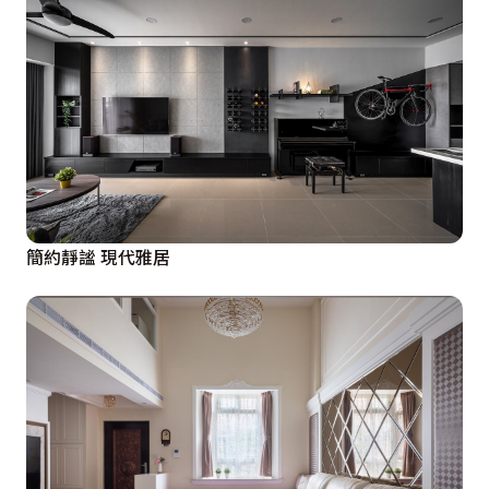
簡約靜謐 現代雅居