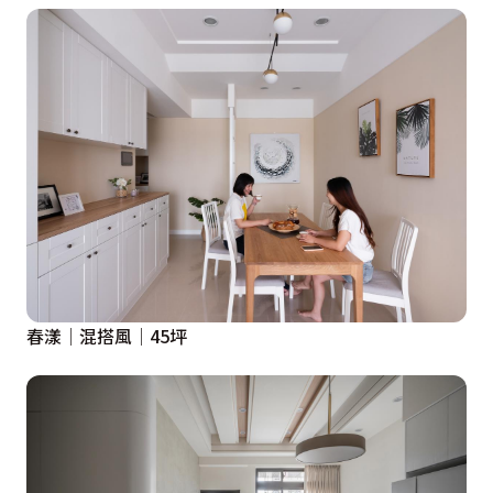
春漾│混搭風│45坪