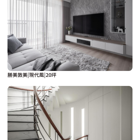
勝美敦美|現代風|20坪