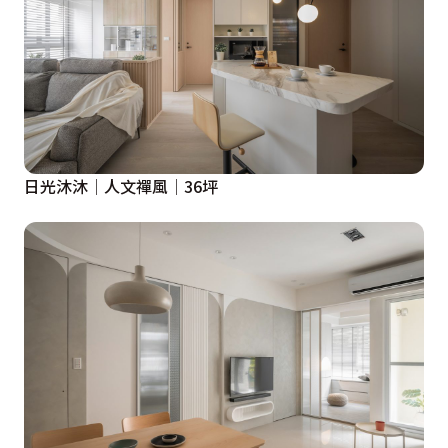
日光沐沐│人文禪風│36坪