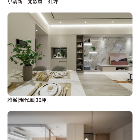
小清新│北歐風│31坪
雅緻|現代風|36坪