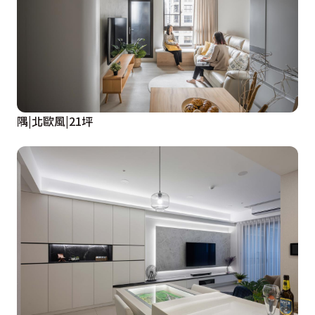
隅|北歐風|21坪