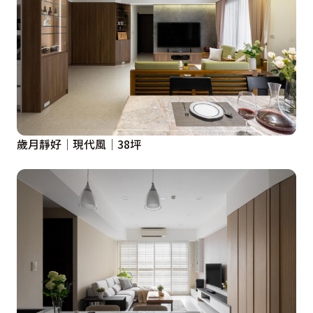
歲月靜好│現代風│38坪