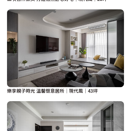
樂享親子時光 溫馨愜意居所｜現代風｜43坪