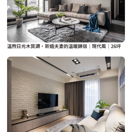
溫煦日光木質調，新婚夫妻的溫暖歸宿｜現代風｜26坪