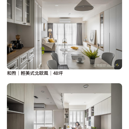
和煦│輕美式北歐風│48坪