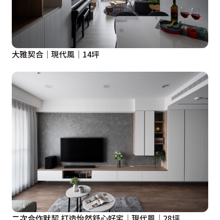
大雅契合｜現代風｜14坪
二次合作默契 打造怡然舒心好宅｜現代風｜28坪