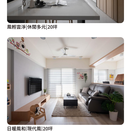
風輕雲淨|休閒多元|20坪
日暖風和|現代風|20坪