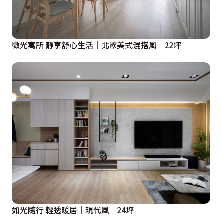
微光寓所 靜享舒心生活│北歐美式混搭風│22坪
如光隨行 輕透暖居｜現代風｜24坪