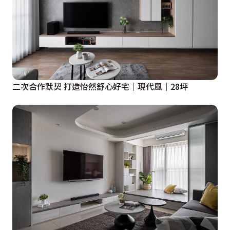
二次合作默契 打造怡然舒心好宅｜現代風｜28坪