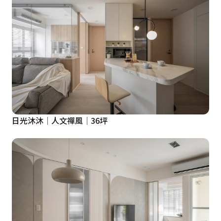
日光沐沐│人文禪風│36坪