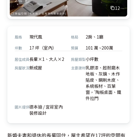
12
現代風
2房、1廳
風格
格局
17 坪（室內）
101 萬 ~200萬
坪數
預算
長輩×1、大人×2
小坪數
居住成員
房屋類型
新成屋
乳膠漆、超耐磨木
房屋狀況
主要建材
地板、灰鏡、木作
貼皮、鋼刷木皮、
系統板材、百葉
窗，'陶板桌面、鐵
件拉門
德本迪 / 宜荷室內
圖片提供
裝修設計
新婚夫妻和退休的長輩同住，屋主希望在17坪的空間有