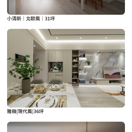
小清新│北歐風│31坪
雅緻|現代風|36坪