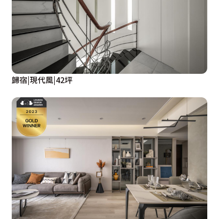
歸宿|現代風|42坪