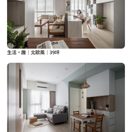
生活。趣│北歐風│39坪