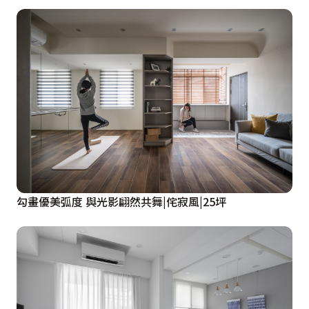
勾畫優美弧度 與光影翩然共舞|侘寂風|25坪