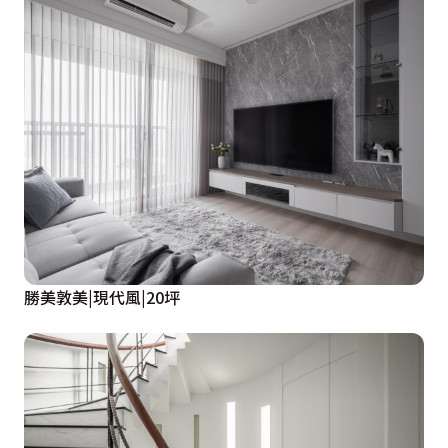
勝美敦美|現代風|20坪