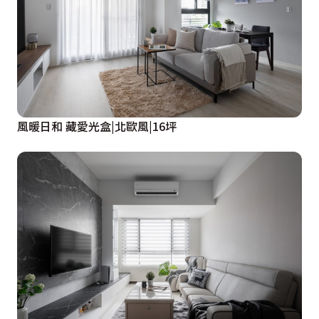
風暖日和 藏愛光盒|北歐風|16坪