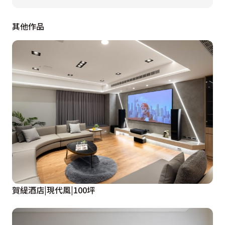
灰色玻璃拉門， 達到阻隔油煙的作用。

其他作品
進入私領域，以架高床區增加抽屜收納，並運用床頭櫃避
開床上大樑，在小空間中創造海量收納。

 設計概念文字為【德本迪 / 宜荷室內裝修設計】提供
賀緹酒店|現代風|100坪