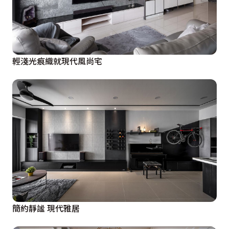
輕淺光痕織就現代風尚宅
簡約靜謐 現代雅居