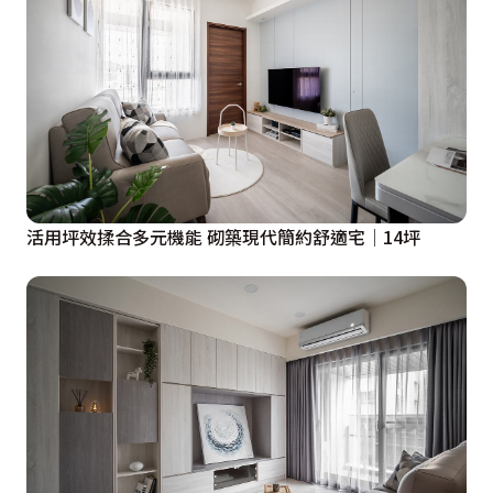
活用坪效揉合多元機能 砌築現代簡約舒適宅│14坪