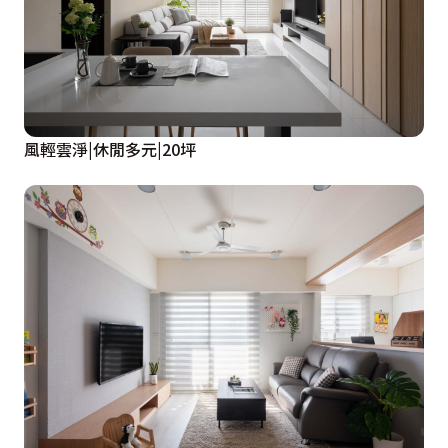
風輕雲淨|休閒多元|20坪