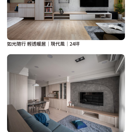
如光隨行 輕透暖居｜現代風｜24坪