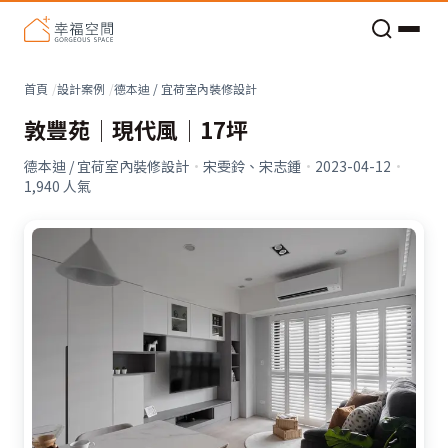
老屋預算分配與高 CP 值煥新術
看不見的居家風險和翻新關鍵
老屋預算分配與高 CP 值煥新術
首頁
設計案例
德本迪 / 宜荷室內裝修設計
敦豐苑│現代風│17坪
德本迪 / 宜荷室內裝修設計
·
宋雯鈴、宋志鍾
·
2023-04-12
·
1,940
人氣