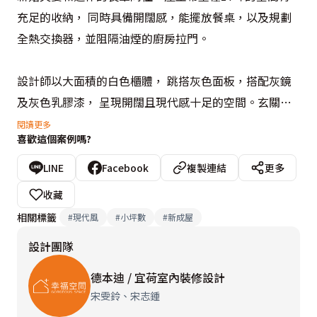
充足的收納， 同時具備開闊感，能擺放餐桌，以及規劃
全熱交換器，並阻隔油煙的廚房拉門。

設計師以大面積的白色櫃體， 跳搭灰色面板，搭配灰鏡
及灰色乳膠漆， 呈現開闊且現代感十足的空間。玄關處
以三面櫃的巧妙設計，滿足玄關鞋櫃、餐桌邊櫃及廚房冰
閱讀更多
喜歡這個案例嗎?
箱櫃的三種需求.。另外，使用鏡面搭配木作，巧妙的將
浴室門隱藏其中，同時也透過灰鏡放大整體玄關空間。

LINE
Facebook
複製連結
更多
收藏
公領域的電視牆以白色櫃體為主，以高深櫃、開放展示
相關標籤
#
現代風
#
小坪數
#
新成屋
櫃、玻璃門片吊櫃、矮櫃等不同形式以符合不同物品的收
設計團隊
納，達到海量收納卻不具壓迫感的電視主牆。另外，落地
窗捨棄布簾改用白色百葉窗， 提升整體空間的俐落感。
德本迪 / 宜荷室內裝修設計
全熱交換機與管線則以圓弧天花板， 內崁LED燈條的設
宋雯鈴、宋志鍾
計，自然形成用餐區及燈光變化。廚房採用黑色鋁框搭配