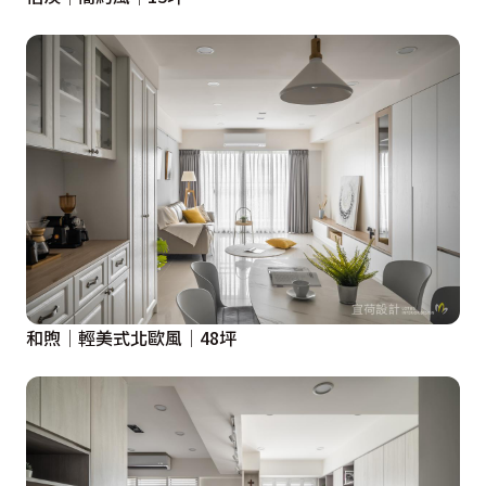
和煦│輕美式北歐風│48坪