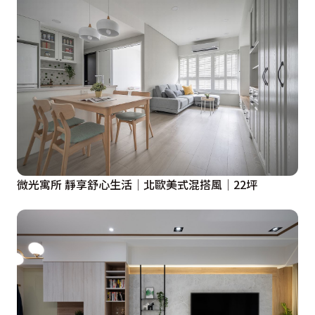
微光寓所 靜享舒心生活│北歐美式混搭風│22坪