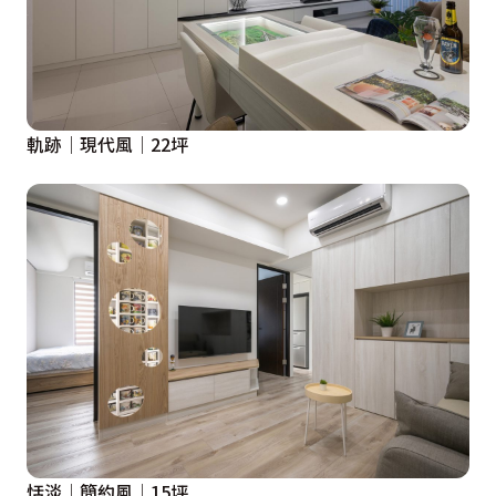
軌跡│現代風│22坪
恬淡│簡約風│15坪