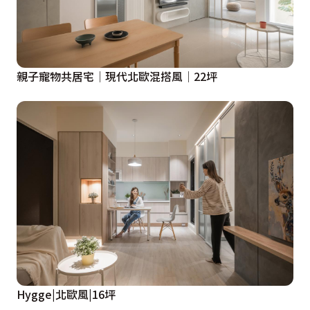
親子寵物共居宅│現代北歐混搭風│22坪
Hygge|北歐風|16坪