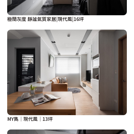
極簡灰度 靜謐氣質家居|現代風|16坪
MY雋│現代風│13坪