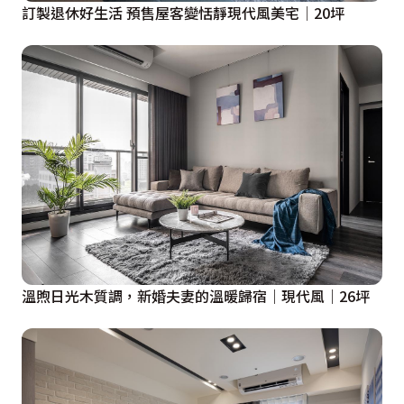
訂製退休好生活 預售屋客變恬靜現代風美宅│20坪
溫煦日光木質調，新婚夫妻的溫暖歸宿｜現代風｜26坪