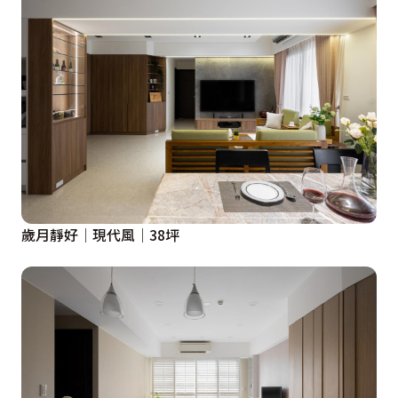
歲月靜好│現代風│38坪