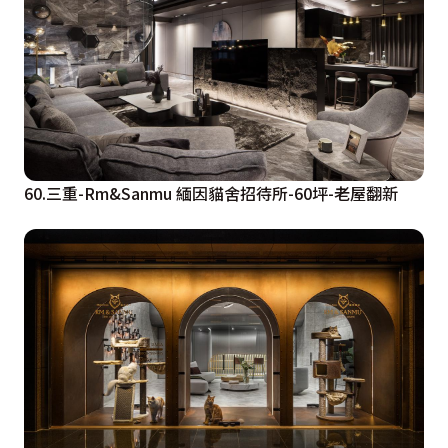
60.三重-Rm&Sanmu 緬因貓舍招待所-60坪-老屋翻新