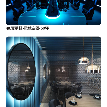
48.壹網棧-電競空間-60坪