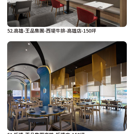
52.高雄-王品集團-西堤牛排-高雄店-150坪