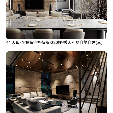
44.天母-企業私宅招待所-220坪-透天別墅自地自建(三)