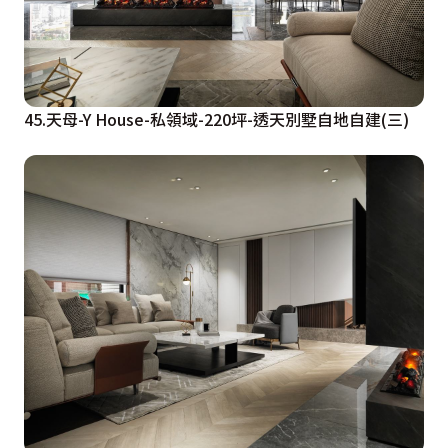
45.天母-Y House-私領域-220坪-透天別墅自地自建(三)