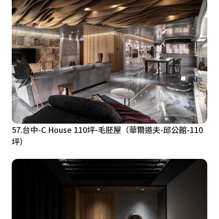
57.台中-C House 110坪-毛胚屋（華爾道夫-邱公館-110
坪）