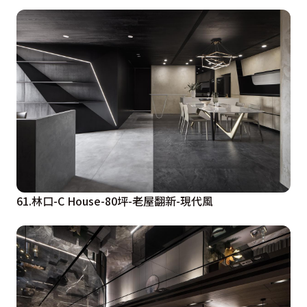
61.林口-C House-80坪-老屋翻新-現代風