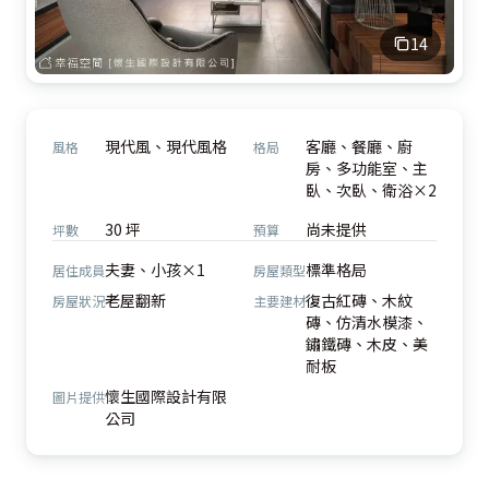
14
現代風、現代風格
客廳、餐廳、廚
風格
格局
房、多功能室、主
臥、次臥、衛浴×2
30 坪
尚未提供
坪數
預算
夫妻、小孩×1
標準格局
居住成員
房屋類型
老屋翻新
復古紅磚、木紋
房屋狀況
主要建材
磚、仿清水模漆、
鏽鐵磚、木皮、美
耐板
懷生國際設計有限
圖片提供
公司