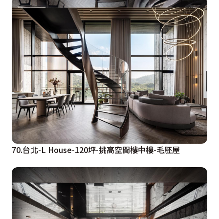
70.台北-L House-120坪-挑高空間樓中樓-毛胚屋