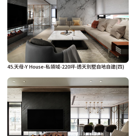
45.天母-Y House-私領域-220坪-透天別墅自地自建(四)