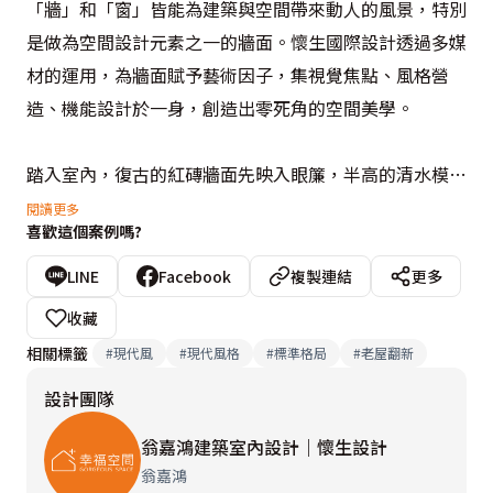
「牆」和「窗」皆能為建築與空間帶來動人的風景，特別
是做為空間設計元素之一的牆面。懷生國際設計透過多媒
材的運用，為牆面賦予藝術因子，集視覺焦點、風格營
造、機能設計於一身，創造出零死角的空間美學。

踏入室內，復古的紅磚牆面先映入眼簾，半高的清水模美
耐板緊密相貼，堆砌出原始的工業風味道；相對應的是鋪
閱讀更多
喜歡這個案例嗎?
陳仿木紋清水模的空間主牆，以清冷的姿態貫穿公領域，
圍塑出讓人心靈沉靜的氛圍。而在通透玻璃材質的包圍
LINE
Facebook
複製連結
更多
下，多功能室藉由現代感的氛圍平衡空間調性，開放式的
收藏
場域伴佐自然光的流轉，讓一道道的迷人景緻聳立於室
相關標籤
#
現代風
#
現代風格
#
標準格局
#
老屋翻新
內，串聯起各場域的同時，帶來豐富的空間視野。
設計團隊
翁嘉鴻建築室內設計｜懷生設計
翁嘉鴻