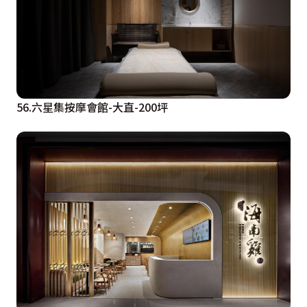
56.六星集按摩會館-大直-200坪