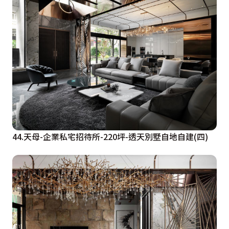
44.天母-企業私宅招待所-220坪-透天別墅自地自建(四)