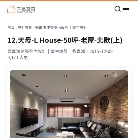
老屋預算分配與高 CP 值煥新術
看不見的居家風險和翻新關鍵
老屋預算分配與高 CP 值煥新術
首頁
設計案例
翁嘉鴻建築室內設計｜懷生設計
12.天母-L House-50坪-老屋-北歐(上)
翁嘉鴻建築室內設計｜懷生設計
·
翁嘉鴻
·
2015-12-08
·
9,171
人氣