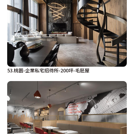
53.桃園-企業私宅招待所-200坪-毛胚屋