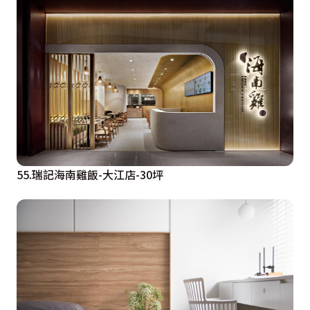
55.瑞記海南雞飯-大江店-30坪