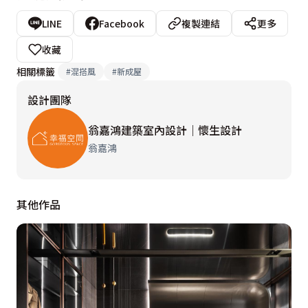
LINE
Facebook
複製連結
更多
收藏
相關標籤
#
混搭風
#
新成屋
設計團隊
翁嘉鴻建築室內設計｜懷生設計
翁嘉鴻
其他作品