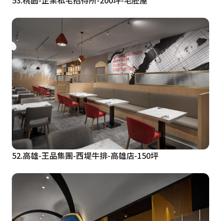
53.桃園-企業私宅招待所-200坪-毛胚屋
52.高雄-王品集團-西堤牛排-高雄店-150坪