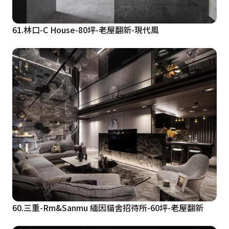
61.林口-C House-80坪-老屋翻新-現代風
60.三重-Rm&Sanmu 緬因貓舍招待所-60坪-老屋翻新