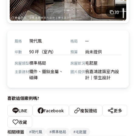
30
現代風
—
風格
格局
90 坪（室內）
尚未提供
坪數
預算
標準格局
毛胚屋
房屋類型
房屋狀況
鐵件、鍍鈦金屬、
翁嘉鴻建築室內設
主要建材
圖片提供
磁磚
計｜懷生設計
喜歡這個案例嗎?
LINE
Facebook
複製連結
更多
收藏
相關標籤
#
現代風
#
標準格局
#
毛胚屋