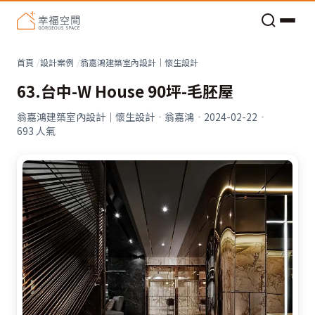
老屋預算分配與高 CP 值煥新術
看不見的居家風險和翻新關鍵
老屋預算分配與高 CP 值煥新術
首頁
設計案例
翁嘉鴻建築室內設計｜懷生設計
63.台中-W House 90坪-毛胚屋
翁嘉鴻建築室內設計｜懷生設計
·
翁嘉鴻
·
2024-02-22
·
693
人氣