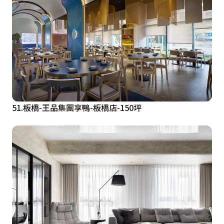
51.板橋-王品集團享鴨-板橋店-150坪