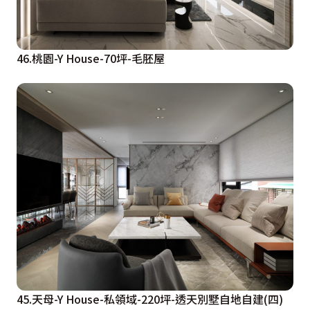
46.桃園-Y House-70坪-毛胚屋
45.天母-Y House-私領域-220坪-透天別墅自地自建(四)