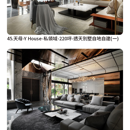
45.天母-Y House-私領域-220坪-透天別墅自地自建(一)