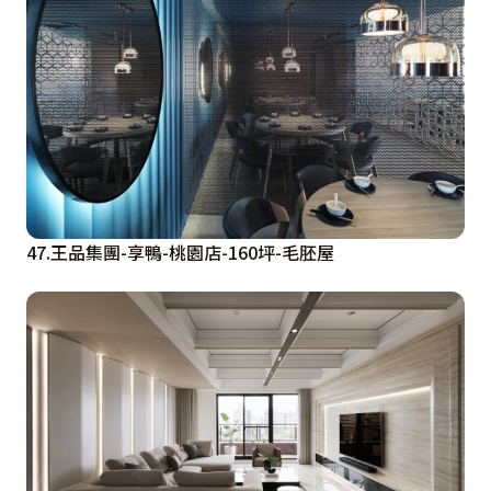
47.王品集團-享鴨-桃園店-160坪-毛胚屋