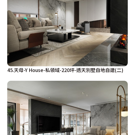
45.天母-Y House-私領域-220坪-透天別墅自地自建(二)