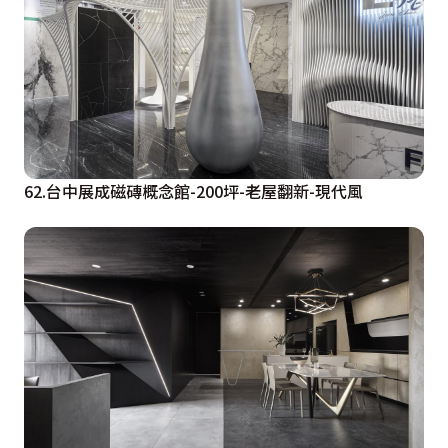
62.台中展成磁磚概念館-200坪-老屋翻新-現代風