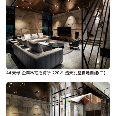
44.天母-企業私宅招待所-220坪-透天別墅自地自建(二)