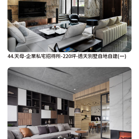
44.天母-企業私宅招待所-220坪-透天別墅自地自建(一)