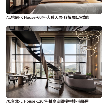
71.桃園-K House-60坪-大透天厝-各樓層臥室翻新
70.台北-L House-120坪-挑高空間樓中樓-毛胚屋