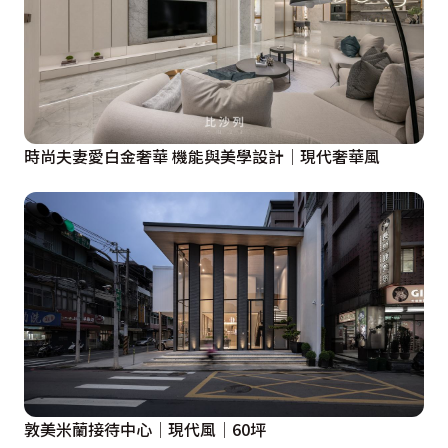
時尚夫妻愛白金奢華 機能與美學設計│現代奢華風
敦美米蘭接待中心│現代風│60坪