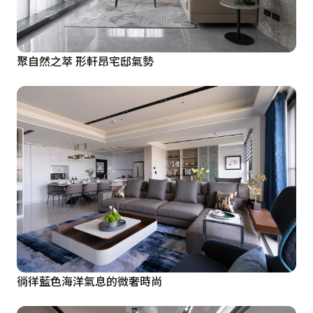
聚自然之萃 形軒昂宅邸氣勢
徜徉藍色海洋氣息的微奢時尚