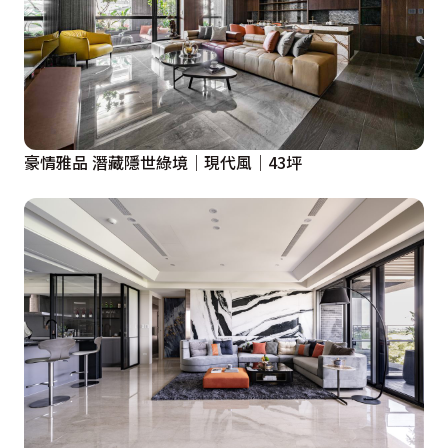
豪情雅品 潛藏隱世綠境｜現代風｜43坪