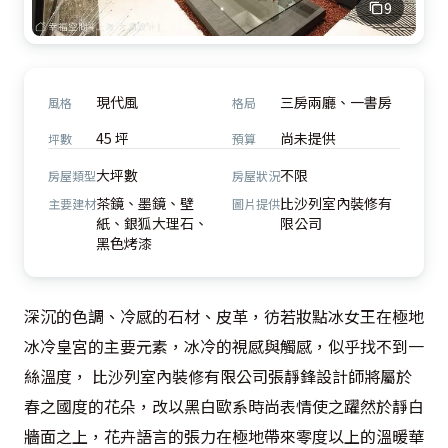
9
現代風
三房兩廳、一書房
風格
格局
45 坪
尚未提供
坪數
預算
大坪數
不限
房屋類型
房屋狀況
茶鏡、墨鏡、壁
比沙列室內裝修有
主要建材
圖片提供
紙、銀狐大理石、
限公司
黑色烤漆
深沉的色調、冷感的石材、皮革，彷若妝點冰女王在極地
冰冷皇宮的主要元素，冰冷的視感與觸感，似乎找不到一
絲溫度， 比沙列室內裝修有限公司張靜鋒設計師將屬於
春之國度的花朵，改以黑白歐系時尚表情使之躍然於靜白
牆面之上，花卉語言的張力在極地帶來零度以上的溫暖華