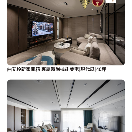
曲艾玲新家開箱 專屬時尚機能美宅|現代風|40坪