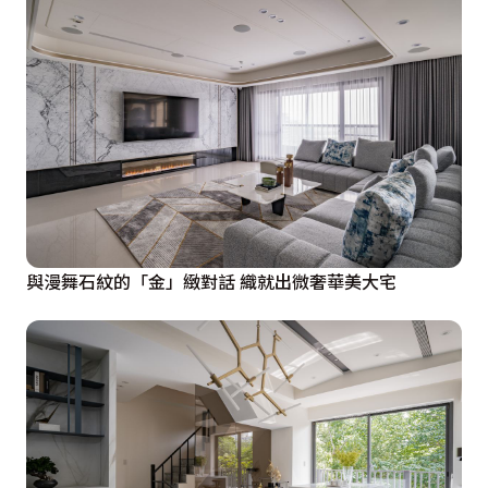
與漫舞石紋的「金」緻對話 織就出微奢華美大宅