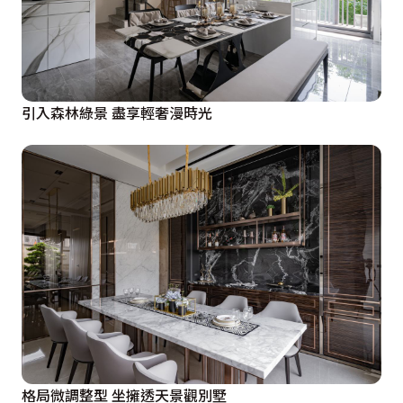
引入森林綠景 盡享輕奢漫時光
格局微調整型 坐擁透天景觀別墅