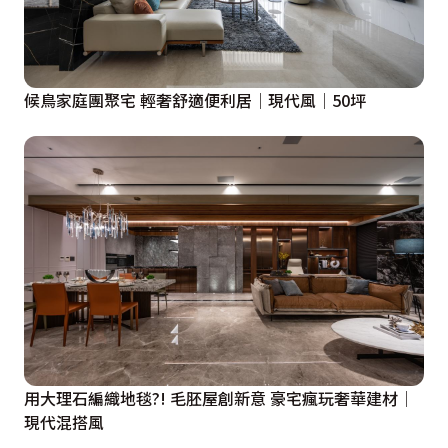
候鳥家庭團聚宅 輕奢舒適便利居│現代風│50坪
用大理石編織地毯?! 毛胚屋創新意 豪宅瘋玩奢華建材│
現代混搭風