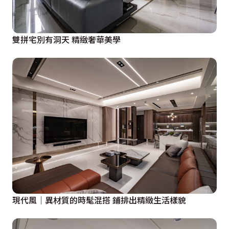
雙拼宅別有洞天 精緻奢華美學
現代風│異材質的時髦混搭 鋪排出精緻生活樣貌