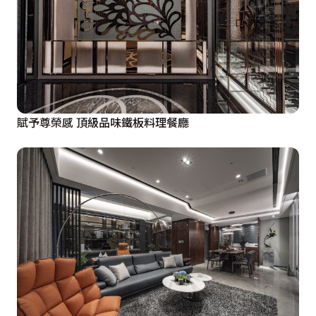
賦予尊榮感 頂級品味鐵板料理餐廳