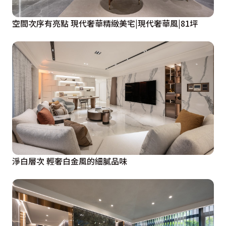
空間次序有亮點 現代奢華精緻美宅|現代奢華風|81坪
淨白層次 輕奢白金風的細膩品味