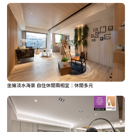
坐擁淡水海景 自住休閒兩相宜│休閒多元