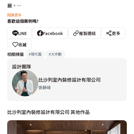
麗。
閱讀更多
喜歡這個案例嗎?
延續深色編織門板的低調活潑，設計師在玄關處設計同色
調波紋鞋櫃，懸空的櫃體設計，營造空間的輕盈，並化解
LINE
Facebook
複製連結
更多
大型櫃體造成的壓迫感，大理石矮階從玄關開始一路延伸
收藏
至客廳，並以同材質設計可包覆收納視聽器材的木作抽屜
相關標籤
#
現代風
#
大坪數
櫃空間，一體成形的設計，讓空間線條無限延伸，並以雪
設計團隊
白銀狐大理石與之對應，帶出客廳的大器質感。冷調空間
裡以相近色系不同質感的沙發，打破冷調石材營造出的剛
比沙列室內裝修設計有限公司
硬與冰冷，低調調配出客廳異材質混搭美感，最後再以
張靜峰
黑、白、灰三色設計的花卉壁紙，帶出居宅空間適度的溫
暖質感與低階華麗。
比沙列室內裝修設計有限公司 其他作品
延續客廳的低階華麗，將客廳的三色花卉壁紙順著牆面帶
入餐廳空間，以清玻、黑玻不規則設計的木作格柵半開放