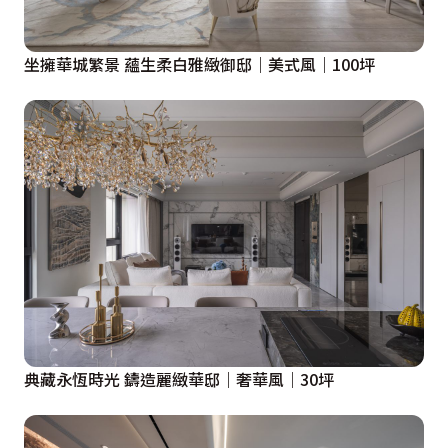
坐擁華城繁景 蘊生柔白雅緻御邸｜美式風｜100坪
典藏永恆時光 鑄造麗緻華邸｜奢華風｜30坪