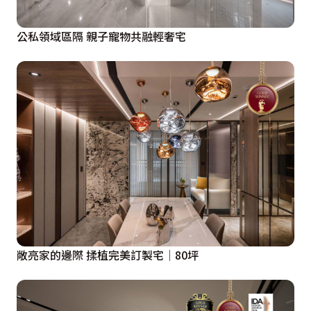
公私領域區隔 親子寵物共融輕奢宅
敞亮家的邊際 揉植完美訂製宅│80坪