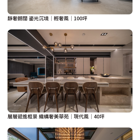
有別於深色空間的色彩鋪陳，設計師賦予衛浴空間純白表
靜奢朗闊 鎏光沉境｜輕奢風｜100坪
情，僅以黑色馬賽克磁磚飾條與黑色圓圈線條壁飾呼應其
他空間的深沉色彩，讓屋主在白系的衛浴裡洗去一身的疲
憊與污垢。
張靜峰設計師施展其純熟高超的技巧，以冷階的歐系花卉
壁紙妝點冷調空間的活潑表情，也帶出空間不同層次的溫
暖質感。
層層遞進框景 織構奢美華苑｜現代風｜40坪