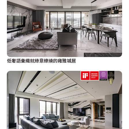
低奢語彙織就綠意繚繞的雍雅城居