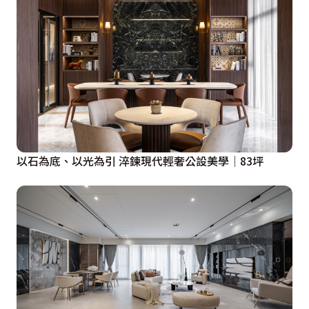
區分書房與餐廳空間，作為全屋內室各主要進出口的餐廳
空間，是入門客聽外的另一個空間重點，端景處設計師以
黑玻與黑色烤漆玻璃將廚房引身其後，交錯配置的材質反
射出有層次的室內空間，也因為天花板橫樑的限制，設計
師以與餐廳主牆施作的相同手法，打造與壁面垂直的造型
天花板，具有層次感的空間反射出高挑得屋高效果，更意
外營造出runway model的時尚伸展台感，在水晶吊燈的
襯托下，無疑帶出餐廳是spotlight下聚焦點的空間。
以石為底、以光為引 淬鍊現代輕奢公設美學│83坪
進入休息的私人空間，即便是與公共空間相仿的深色設
計，設計師即以木作地板提升空間暖度，桌面櫃體皆以深
色木作搭配全屋的深沉色調，並以絲綢緞面質感寢俱家飾
營造主人的奢華貴氣，設計師依照寢飾的色調與花紋挑選
與之相互呼應的花卉壁紙，以同色系壁紙上的花卉線條帶
出空間的躍動氛圍。