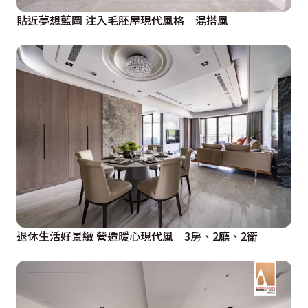
貼近夢想藍圖 注入毛胚屋現代風格｜混搭風
退休生活好景緻 營造暖心現代風｜3房、2廳、2衛