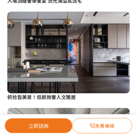
入場頂級奢華饗宴 流光滿溢氣派宅
俯拾皆美景！低斂微奢人文雅居
立即諮詢
免費專線