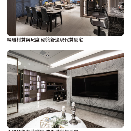
精雕材質與尺度 砌築舒適現代質感宅