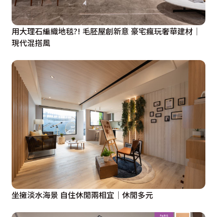
用大理石編織地毯?! 毛胚屋創新意 豪宅瘋玩奢華建材│
現代混搭風
坐擁淡水海景 自住休閒兩相宜│休閒多元