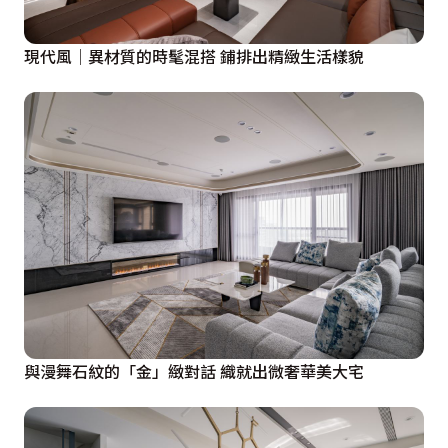
現代風│異材質的時髦混搭 鋪排出精緻生活樣貌
與漫舞石紋的「金」緻對話 織就出微奢華美大宅