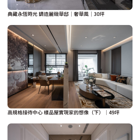
典藏永恆時光 鑄造麗緻華邸｜奢華風｜30坪
高規格接待中心 樣品屋實現家的想像（下）｜49坪