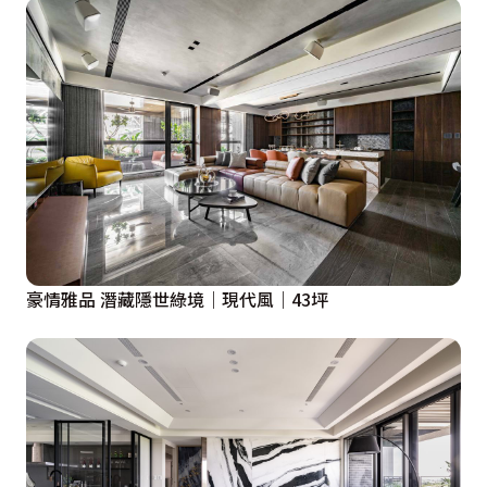
豪情雅品 潛藏隱世綠境｜現代風｜43坪