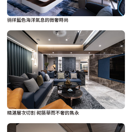
徜徉藍色海洋氣息的微奢時尚
精湛層次切割 砌築華而不奢的雋永