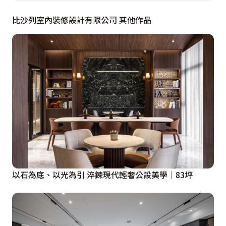
比沙列室內裝修設計有限公司 其他作品
以石為底、以光為引 淬鍊現代輕奢公設美學│83坪