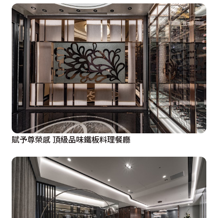
賦予尊榮感 頂級品味鐵板料理餐廳