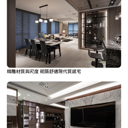
精雕材質與尺度 砌築舒適現代質感宅