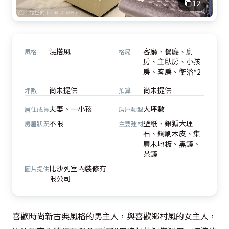
12
混搭風
客廳、餐廳、廚
風格
格局
房、主臥房、小孩
房、客房、衛浴*2
尚未提供
尚未提供
坪數
預算
夫妻、一小孩
大坪數
居住成員
房屋類型
不限
壁紙、銀狐大理
房屋狀況
主要建材
石、鋼刷木皮、集
層木地板、黑鏡、
茶鏡
比沙列室內裝修有
圖片提供
限公司
喜歡時尚新古典風格的男主人，與喜歡鄉村風的女主人，