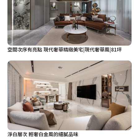
空間次序有亮點 現代奢華精緻美宅|現代奢華風|81坪
淨白層次 輕奢白金風的細膩品味