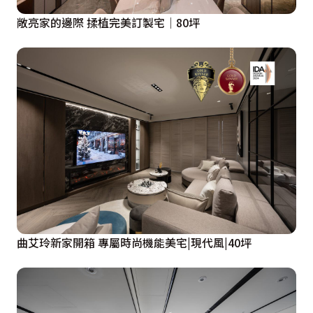
敞亮家的邊際 揉植完美訂製宅│80坪
曲艾玲新家開箱 專屬時尚機能美宅|現代風|40坪