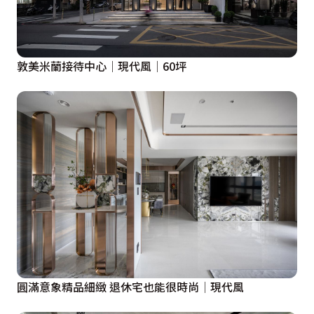
敦美米蘭接待中心│現代風│60坪
圓滿意象精品細緻 退休宅也能很時尚│現代風