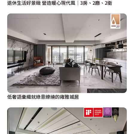
退休生活好景緻 營造暖心現代風｜3房、2廳、2衛
低奢語彙織就綠意繚繞的雍雅城居