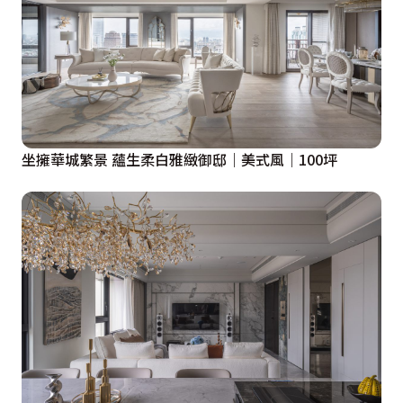
坐擁華城繁景 蘊生柔白雅緻御邸｜美式風｜100坪