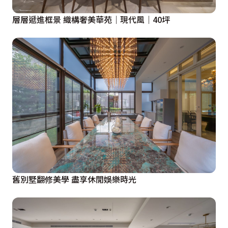
層層遞進框景 織構奢美華苑｜現代風｜40坪
舊別墅翻修美學 盡享休閒娛樂時光