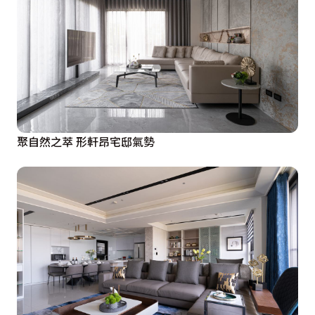
聚自然之萃 形軒昂宅邸氣勢