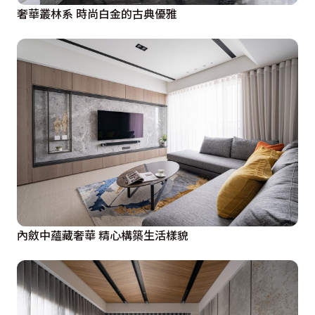
奢華叢林系 時尚白金的古典優雅
內斂中蘊藏奢華 精心構築生活樣貌