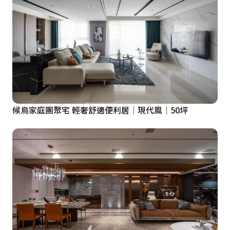
候鳥家庭團聚宅 輕奢舒適便利居│現代風│50坪