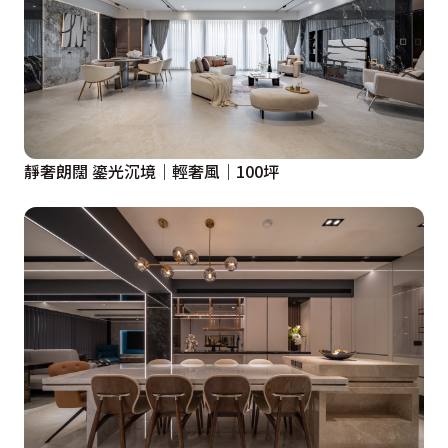
靜奢朗闊 鎏光沉境｜輕奢風｜100坪