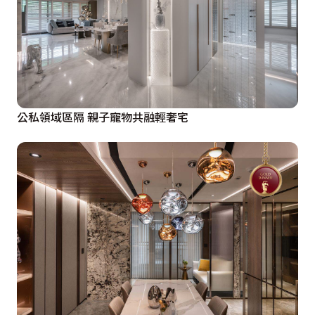
公私領域區隔 親子寵物共融輕奢宅