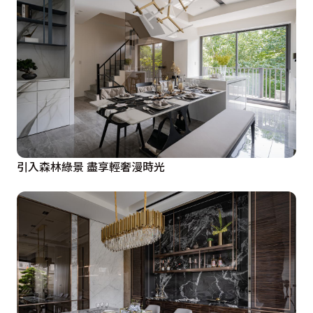
引入森林綠景 盡享輕奢漫時光