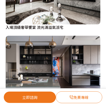
入場頂級奢華饗宴 流光滿溢氣派宅
立即諮詢
免費專線
俯拾皆美景！低斂微奢人文雅居