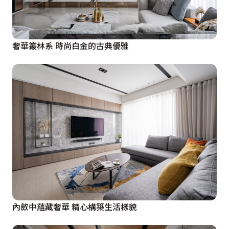
奢華叢林系 時尚白金的古典優雅
內斂中蘊藏奢華 精心構築生活樣貌