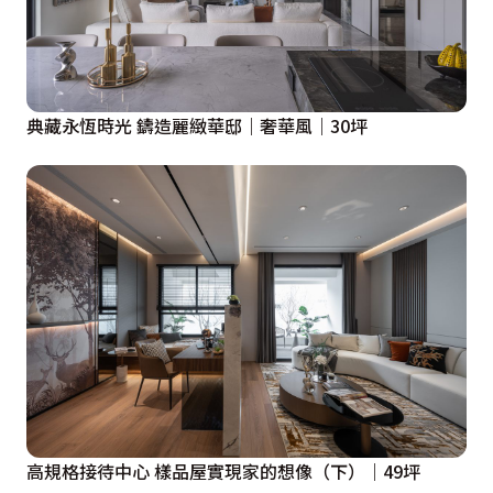
典藏永恆時光 鑄造麗緻華邸｜奢華風｜30坪
高規格接待中心 樣品屋實現家的想像（下）｜49坪