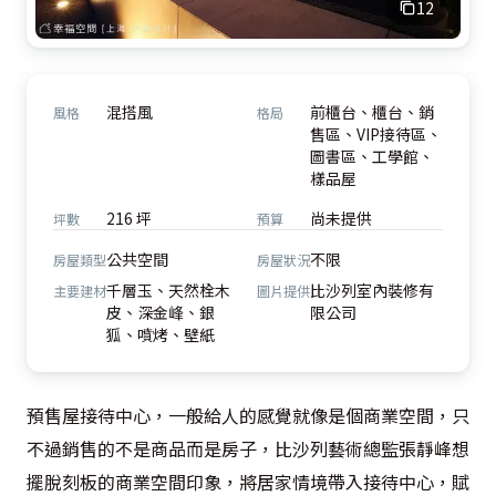
12
混搭風
前櫃台、櫃台、銷
風格
格局
售區、VIP接待區、
圖書區、工學館、
樣品屋
216 坪
尚未提供
坪數
預算
公共空間
不限
房屋類型
房屋狀況
千層玉、天然栓木
比沙列室內裝修有
主要建材
圖片提供
皮、深金峰、銀
限公司
狐、噴烤、壁紙
預售屋接待中心，一般給人的感覺就像是個商業空間，只
不過銷售的不是商品而是房子，比沙列藝術總監張靜峰想
擺脫刻板的商業空間印象，將居家情境帶入接待中心，賦