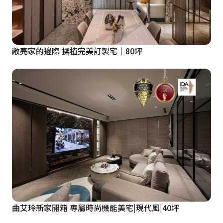
敞亮家的邊際 揉植完美訂製宅│80坪
曲艾玲新家開箱 專屬時尚機能美宅|現代風|40坪