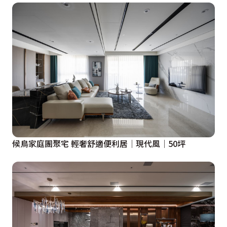
候鳥家庭團聚宅 輕奢舒適便利居│現代風│50坪