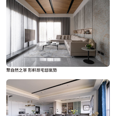
聚自然之萃 形軒昂宅邸氣勢