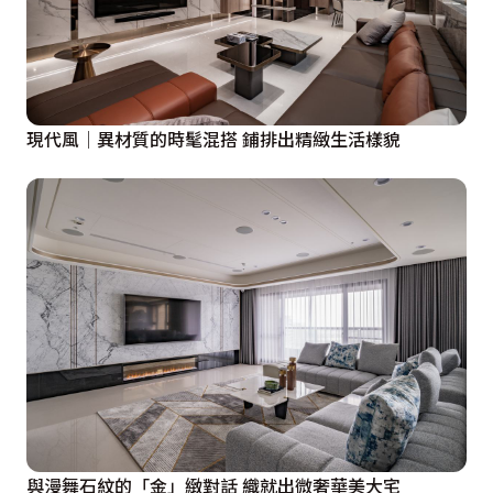
現代風│異材質的時髦混搭 鋪排出精緻生活樣貌
與漫舞石紋的「金」緻對話 織就出微奢華美大宅