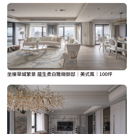
坐擁華城繁景 蘊生柔白雅緻御邸｜美式風｜100坪