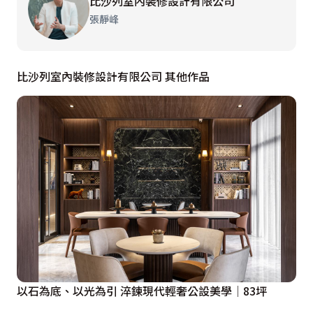
比沙列室內裝修設計有限公司
張靜峰
除了建築物本身，比沙列藝術總監張靜峰還運用了植生
牆、植栽等綠建築物的概念，搭配本土文創藝術品及各種
材質的運用來展現建設公司欲傳達的企業文化精神及對建
比沙列室內裝修設計有限公司 其他作品
築物未來的期許和展望，分別在不同空間，例：模型台、
洽談區、櫃枱區及VIP包廂區，用抽象的建築形象及風格
塑立等手法，各自陳述空間的特性及美觀，同時兼具實用
功能。
樣品屋依不同坪數，搭建出白色新古典及現代低調奢華兩
種不同風格的示範，完全一比一的忠實呈現實體尺寸及樑
柱位置，讓來這兒的客人對未來家的藍圖有想像及幢幜，
更能激發想成家購屋的強烈慾望。
以石為底、以光為引 淬鍊現代輕奢公設美學│83坪