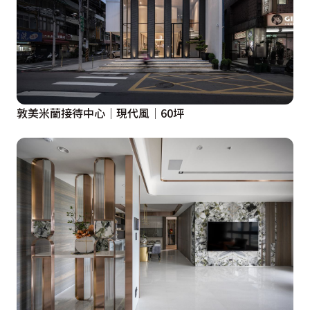
敦美米蘭接待中心│現代風│60坪