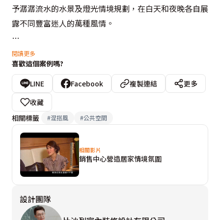
予潺潺流水的水景及燈光情境規劃，在白天和夜晚各自展
露不同豐富迷人的萬種風情。
接待中心從無到有，由比沙列藝術總監張靜峰一手規劃，
閱讀更多
喜歡這個案例嗎?
以水池內景為主軸細細鋪陳整個外觀，進入空間需順勢拾
級而上，帶著朝聖及期待的心情一步一步遠離城市塵囂，
LINE
Facebook
複製連結
更多
來到水景花園般的渡假聖地。
收藏
相關標籤
#
混搭風
#
公共空間
水池位處四合院的建築架構中，四面以厚牆阻隔外界喧
擾，但卻巧妙開出破口讓處於室內控台的接待工作人員，
相關影片
能隨時從斜角透視外界動態，利用高低差讓厚牆彷若呈現
銷售中心營造居家情境氛圍
漂浮在空中般，搭配燈光情境規劃在夜晚來臨時，建築物
儼然成為一個成光體，在水池內打光及透明水瀑流動的效
設計團隊
果下，悠閒意境更是令人陶醉，建築物的倒映展演出華麗
的視覺饗宴。