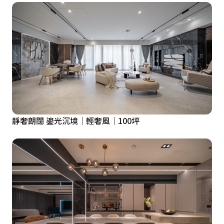
靜奢朗闊 鎏光沉境｜輕奢風｜100坪