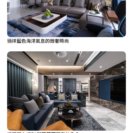
徜徉藍色海洋氣息的微奢時尚