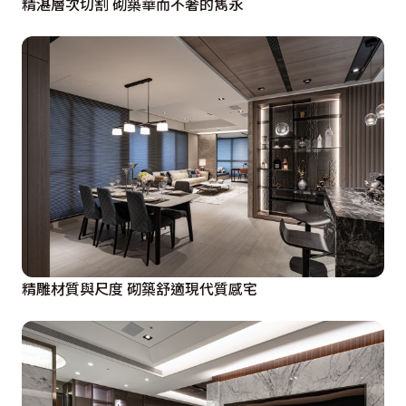
精湛層次切割 砌築華而不奢的雋永
精雕材質與尺度 砌築舒適現代質感宅