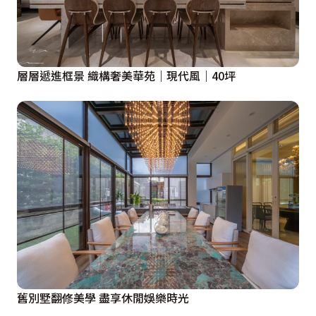
層層遞進框景 織構奢美華苑｜現代風｜40坪
舊別墅翻修美學 盡享休閒娛樂時光