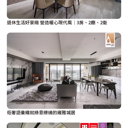
退休生活好景緻 營造暖心現代風｜3房、2廳、2衛
低奢語彙織就綠意繚繞的雍雅城居