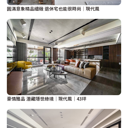
圓滿意象精品細緻 退休宅也能很時尚│現代風
豪情雅品 潛藏隱世綠境｜現代風｜43坪