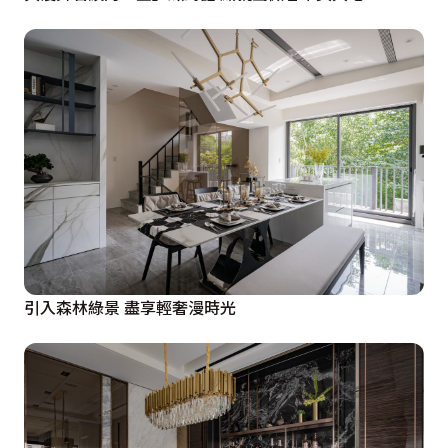
引入森林綠景 盡享輕奢漫時光