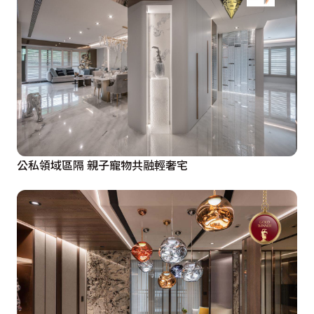
公私領域區隔 親子寵物共融輕奢宅