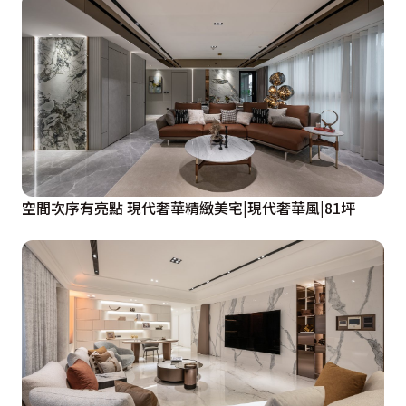
空間次序有亮點 現代奢華精緻美宅|現代奢華風|81坪