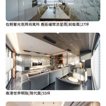
在輕奢光氛時尚寓所 邂逅璀璨流星雨|前衛風|27坪
南港世界明珠|現代風|55坪