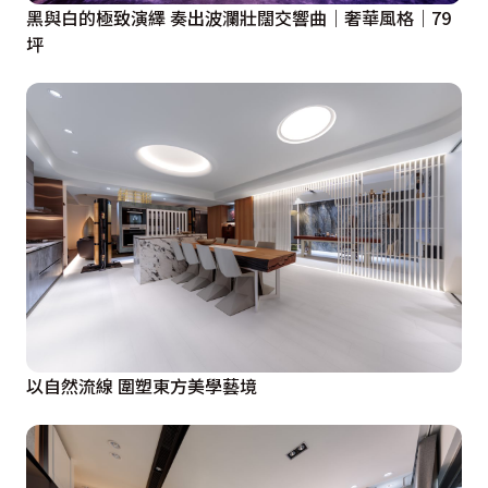
黑與白的極致演繹 奏出波瀾壯闊交響曲｜奢華風格｜79
坪
以自然流線 圍塑東方美學藝境