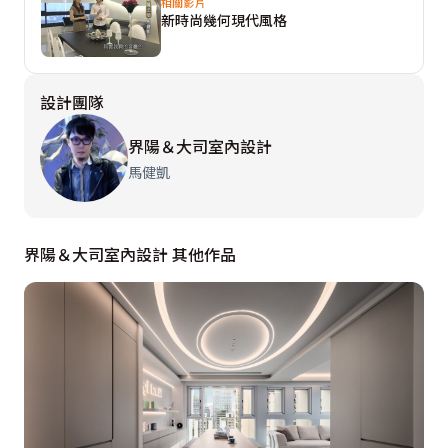
相關影片
新時尚幾何現代風格
  開放規劃的公共空間，界陽＆大司拿掉客廳後方臥房牆
面，改以雙面櫃打造開放書房，L形人造石檯面書桌線條
設計團隊
遊走至亮面烤漆牆面，上方櫃體處改以黑色線條接續，越
過調整出入口的隱藏主臥門片，於餐廳主牆處向上斜切延
界陽＆大司室內設計
伸，最後銜接天花板處的出風口，隱沒於廊道立面處，無
馬健凱
定向的設計線條不僅串連空間，亦不著痕跡的修飾掉臥房
動線及冷氣出風口，形塑完整空間線條。
界陽＆大司室內設計 其他作品
  來到私人休憩場域，設計師利用床頭樑下空間打造完整
的立面收納，而為了保護年幼小朋友的安全，界陽＆大司
設計特別於架高地板切面處，訂製泡綿繃皮革完整包覆。
以線簾簡約分野的更衣室，設計師以五分斜邊灰鏡修飾抽
屜，視覺隱約間更見設計質感。