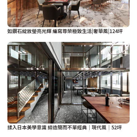
如鑽石綻放瑩亮光輝 編寫尊榮極致生活|奢華風|124坪
揉入日本美學意識 締造簡而不單經典｜現代風｜52坪