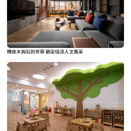
釋放木與石的芳華 韻染恬淡人文風采