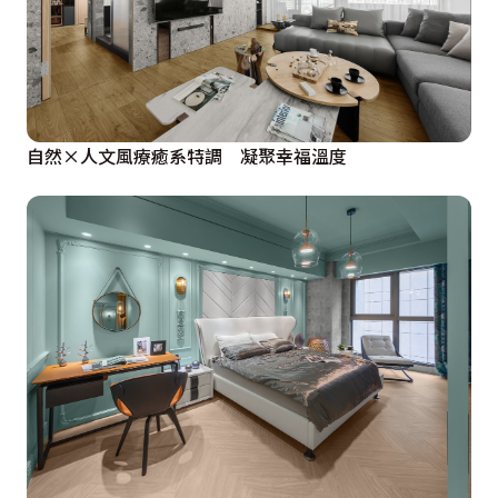
自然×人文風療癒系特調 凝聚幸福溫度