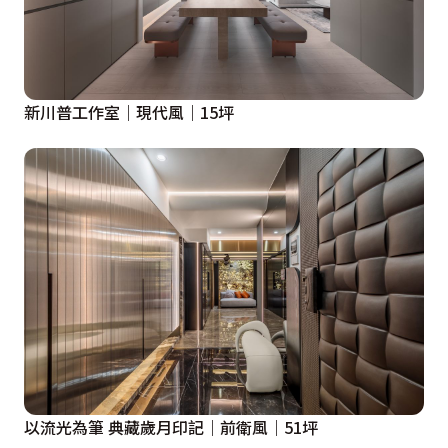
  從線條延展、光溝變化的藝術時尚公共空間，到溫婉嫻
靜的休憩場域，在線條、色彩及建材變化間，看見界陽＆
大司於氛圍轉場熟成的設計態度。
新川普工作室｜現代風｜15坪
廠商電話
以流光為筆 典藏歲月印記｜前衛風｜51坪