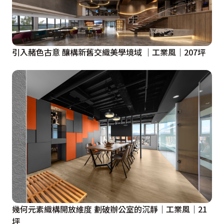
引入赭色古意 釀構新舊交織美學境域 ｜工業風｜207坪
幾何元素織構開放維度 劃破辦公室的沉靜｜工業風｜21
坪