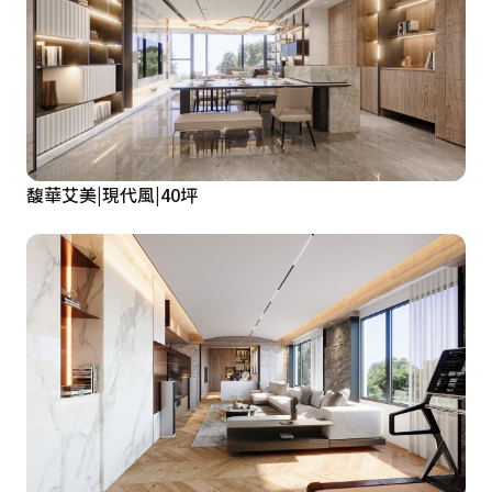
馥華艾美|現代風|40坪