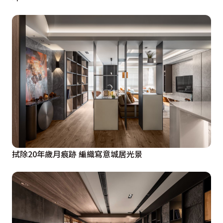
拭除20年歲月痕跡 編織寫意城居光景