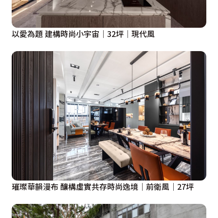
以愛為題 建構時尚小宇宙｜32坪｜現代風
璀璨華韻漫布 釀構虛實共存時尚逸境｜前衛風｜27坪