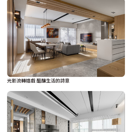
光影流轉嬉戲 醞釀生活的詩意