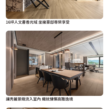
16坪人文書香光域 坐擁豪邸尊榮享受
讓秀麗景緻流入室內 織就慵懶高雅逸境