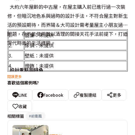
大約六年屋齡的中古屋，在屋主購入前已進行過一次裝
修，但暗沉地色系與過時的設計手法，不符合屋主對新生
活的預設期待，而界陽＆大司設計需考量屋主小朋友過敏
問題，在不能使用難以清理的間接天花手法前提下，打造
1.
窗簾：未提供
現代時尚的生活樣貌。
2.
傢俱：未提供
3.
壁紙：未提供
4.
燈飾：未提供
設計重點與特色
閱讀更多
三房兩廳的標準格局，設計師考量過生活動線及採光空
喜歡這個案例嗎?
間感後，將全室格局悉數重整，規劃出最妥適的設計基
LINE
Facebook
複製連結
更多
底。從玄關步入室內，穿越客廳對外窗的日照在灰鏡鏡射
中，於玄關折射出放大敞亮的空間感，進門的視野越過由
收藏
設計師先手工塑模打造，再由專業師傅鑿刻出來的造型端
相關標籤
#
前衛風
景，結合鞋櫃機能的藝品線條框飾出裝置藝術般的質感視
野。