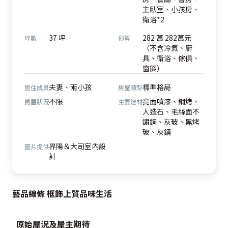
主臥室、小孩房、
衛浴*2
37 坪
282 萬 282萬元
坪數
預算
（不含冷氣、廚
具、衛浴、傢俱、
窗簾）
夫妻、兩小孩
標準格局
居住成員
房屋類型
不限
亮面噴漆、鋼烤、
房屋狀況
主要建材
人造石、毛絲面不
鏽鋼、灰玻、黑烤
玻、灰鏡
界陽＆大司室內設
圖片提供
計
藝品線條 框飾上質品味生活
原始屋況及屋主期待