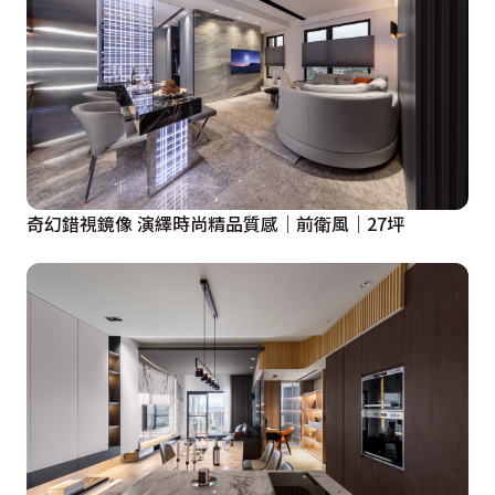
奇幻錯視鏡像 演繹時尚精品質感｜前衛風｜27坪