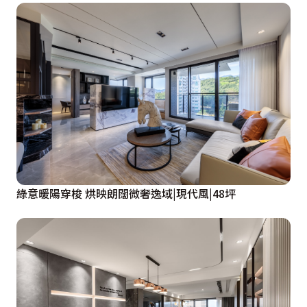
綠意暖陽穿梭 烘映朗闊微奢逸域|現代風|48坪