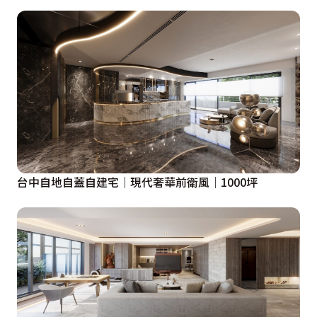
台中自地自蓋自建宅｜現代奢華前衛風｜1000坪