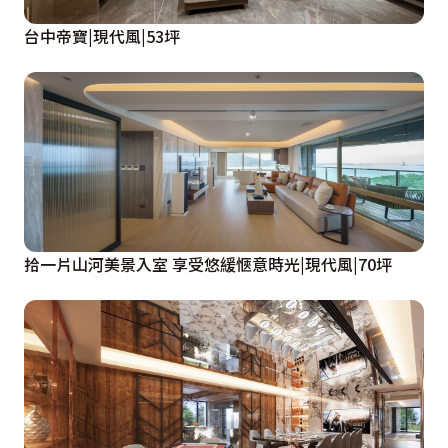
台中帝寶|現代風|53坪
拾一片山河美景入室 享受悠緩愜意時光|現代風|70坪