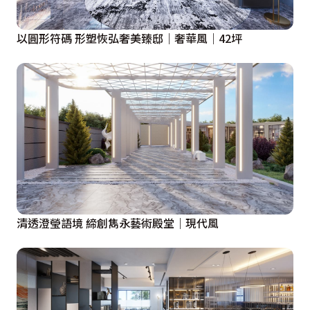
以圓形符碼 形塑恢弘奢美臻邸｜奢華風｜42坪
清透澄瑩語境 締創雋永藝術殿堂｜現代風