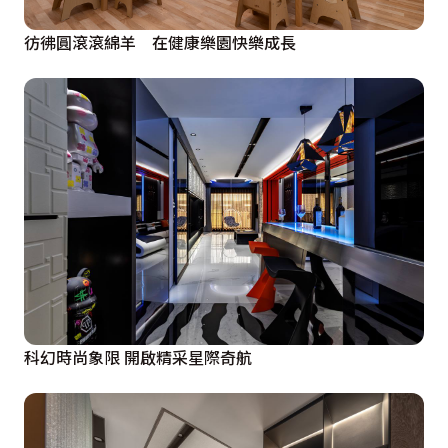
彷彿圓滾滾綿羊 在健康樂園快樂成長
科幻時尚象限 開啟精采星際奇航