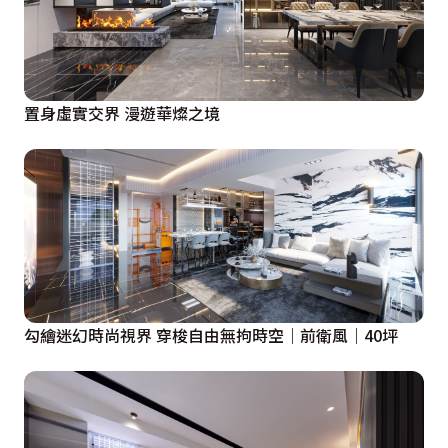
置身虛實交界 漫遊華燦之境
勾繪迷幻時尚視界 穿梭自由無拘時空｜前衛風｜40坪