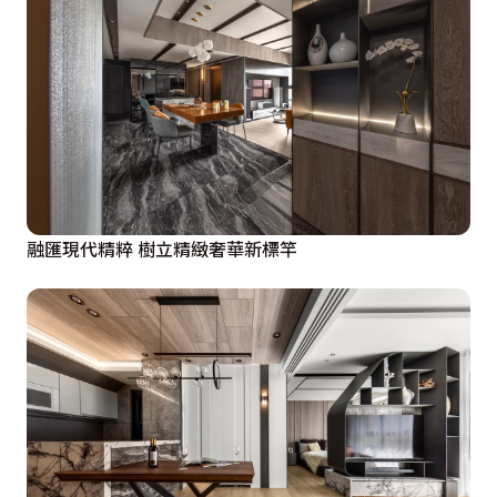
融匯現代精粹 樹立精緻奢華新標竿