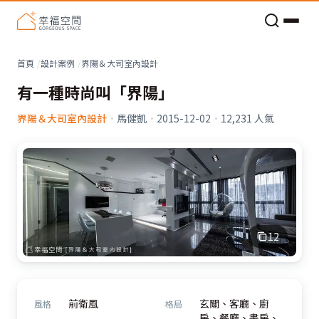
老屋預算分配與高 CP 值煥新術
看不見的居家風險和翻新關鍵
老屋預算分配與高 CP 值煥新術
首頁
設計案例
界陽＆大司室內設計
有一種時尚叫「界陽」
界陽＆大司室內設計
·
馬健凱
·
2015-12-02
·
12,231
人氣
12
前衛風
玄關、客廳、廚
風格
格局
房、餐廳、書房、