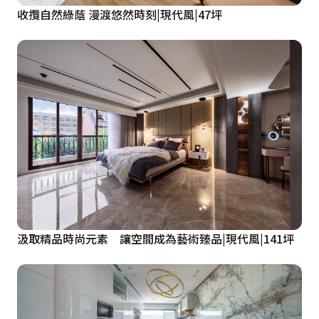
收攬自然綠蔭 漫渡悠然時刻|現代風|47坪
汲取精品時尚元素 讓空間成為藝術臻品|現代風|141坪