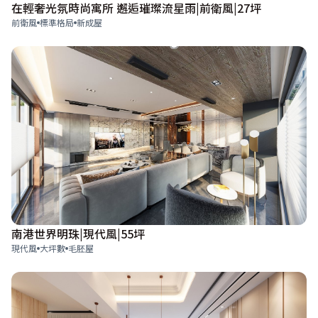
在輕奢光氛時尚寓所 邂逅璀璨流星雨|前衛風|27坪
前衛風
標準格局
新成屋
南港世界明珠|現代風|55坪
現代風
大坪數
毛胚屋