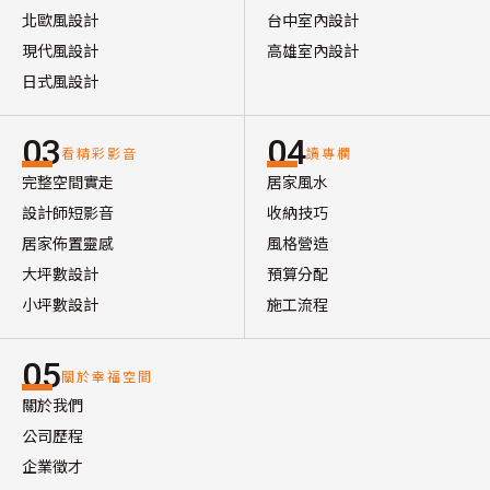
北歐風設計
台中室內設計
現代風設計
高雄室內設計
日式風設計
03
04
看精彩影音
讀專欄
完整空間實走
居家風水
設計師短影音
收納技巧
居家佈置靈感
風格營造
大坪數設計
預算分配
小坪數設計
施工流程
05
關於幸福空間
關於我們
公司歷程
企業徵才