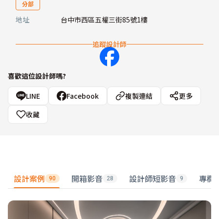
分部
地址
台中市西區五權三街85號1樓
追蹤設計師
喜歡這位設計師嗎?
LINE
Facebook
複製連結
更多
收藏
設計案例
開箱影音
設計師短影音
專欄
90
28
9