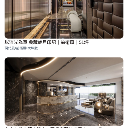
以流光為筆 典藏歲月印記｜前衛風｜51坪
現代風
前衛風
大坪數