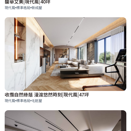
馥華艾美|現代風|40坪
現代風
標準格局
新成屋
收攬自然綠蔭 漫渡悠然時刻|現代風|47坪
現代風
標準格局
毛胚屋