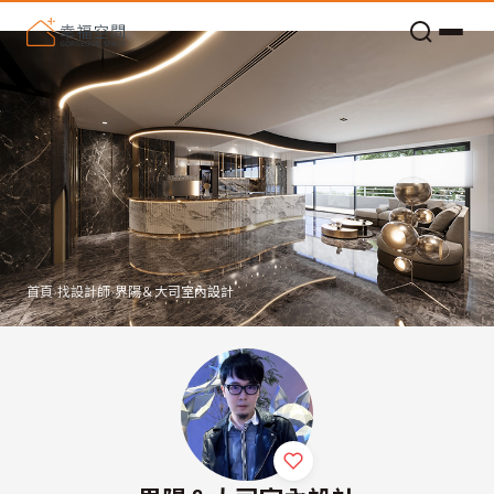
老屋預算分配與高 CP 值煥新術
首頁
›
找設計師
›
界陽＆大司室內設計