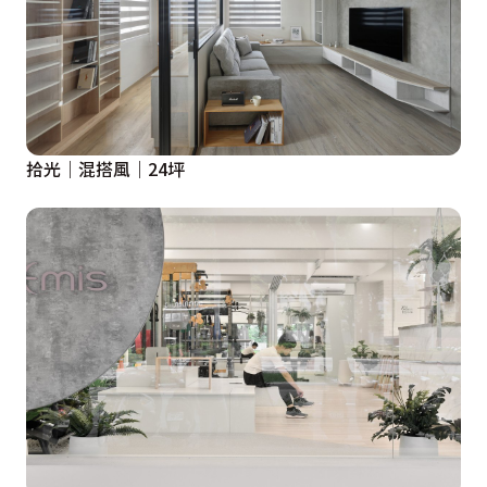
拾光｜混搭風｜24坪