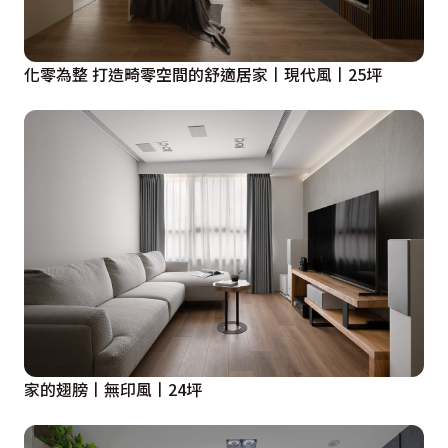
化零為整 打造畸零空間的舒適居家丨現代風丨25坪
家的翅膀丨無印風丨24坪