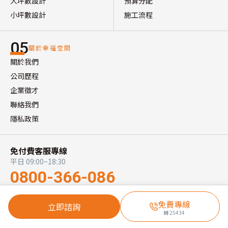
大坪數設計
預算分配
小坪數設計
施工流程
05
關於幸福空間
關於我們
公司歷程
企業徵才
聯絡我們
隱私政策
免付費客服專線
平日 09:00~18:30
0800-366-086
免費專線
立即諮詢
訂閱居家靈感週報
轉
25434
已有 38,000+ 位讀者加入