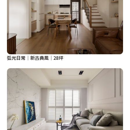
弧光日常｜新古典風｜28坪