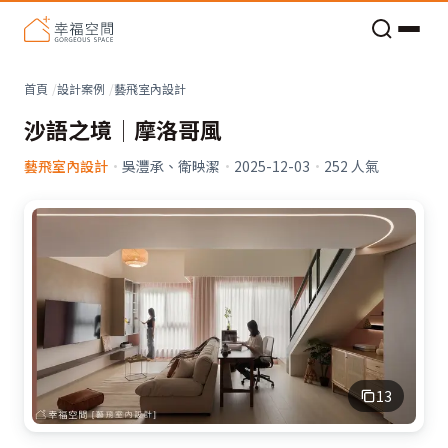
老屋預算分配與高 CP 值煥新術
看不見的居家風險和翻新關鍵
老屋預算分配與高 CP 值煥新術
首頁
設計案例
藝飛室內設計
沙語之境│摩洛哥風
藝飛室內設計
·
吳灃承、衛映潔
·
2025-12-03
·
252
人氣
13