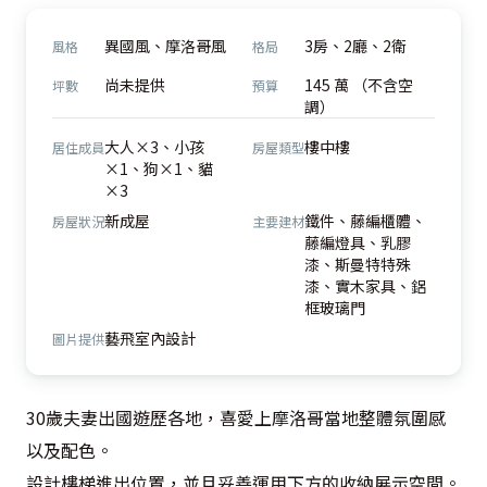
異國風、摩洛哥風
3房、2廳、2衛
風格
格局
尚未提供
145 萬 （不含空
坪數
預算
調）
大人×3、小孩
樓中樓
居住成員
房屋類型
×1、狗×1、貓
×3
新成屋
鐵件、藤編櫃體、
房屋狀況
主要建材
藤編燈具、乳膠
漆、斯曼特特殊
漆、實木家具、鋁
框玻璃門
藝飛室內設計
圖片提供
30歲夫妻出國遊歷各地，喜愛上摩洛哥當地整體氛圍感
以及配色。

設計樓梯進出位置，並且妥善運用下方的收納展示空間。
