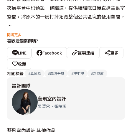
夾層平台中也預設一條貓道，提供給貓咪日後直達主臥室
空間，將原本的一房打掉拓寬整個公共區塊的使用空間。

設計概念文字為【藝飛室內設計】提供
閱讀更多
喜歡這個案例嗎?
LINE
Facebook
複製連結
更多
收藏
相關標籤
#
異國風
#
摩洛哥風
#
樓中樓
#
新成屋
設計團隊
藝飛室內設計
吳灃承、衛映潔
藝飛室內設計 其他作品