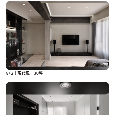
8+2│現代風│30坪