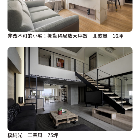
非改不可的小宅！挪動格局放大坪效│北歐風│16坪
樸純光│工業風│75坪