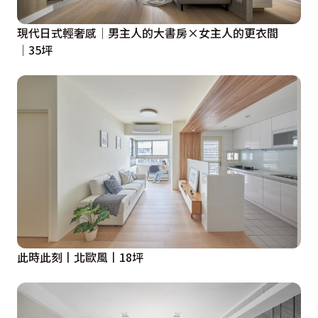
現代日式輕奢感│男主人的大書房×女主人的更衣間
│35坪
此時此刻丨北歐風丨18坪