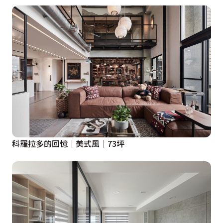
科羅拉多的回憶│美式風│73坪