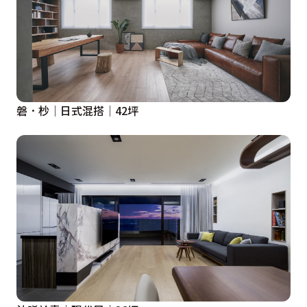
磐．杪│日式混搭│42坪