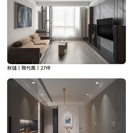
秋儲丨現代風丨27坪