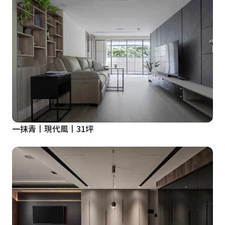
一抹青丨現代風丨31坪