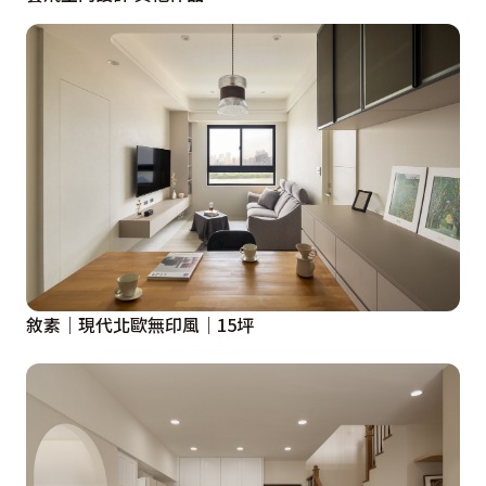
敘素｜現代北歐無印風｜15坪