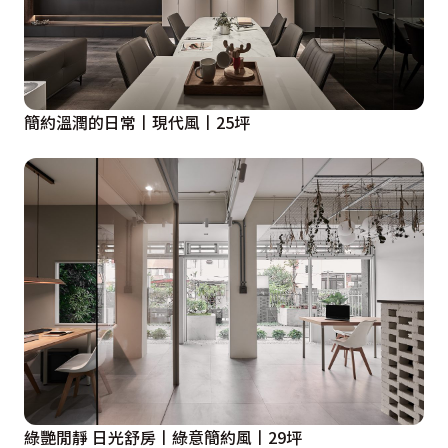
簡約溫潤的日常丨現代風丨25坪
綠艷閒靜 日光舒房丨綠意簡約風丨29坪