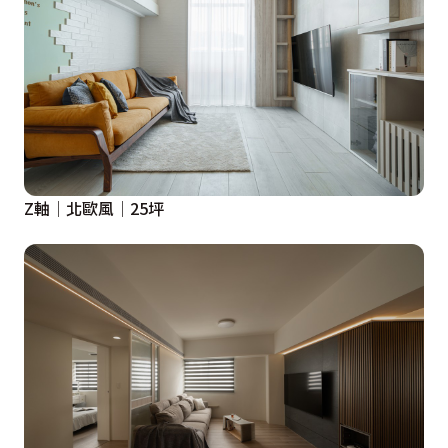
Z軸│北歐風│25坪