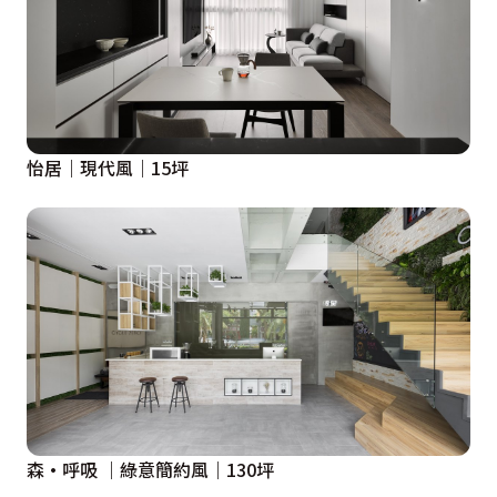
怡居｜現代風｜15坪
森·呼吸 ｜綠意簡約風｜130坪