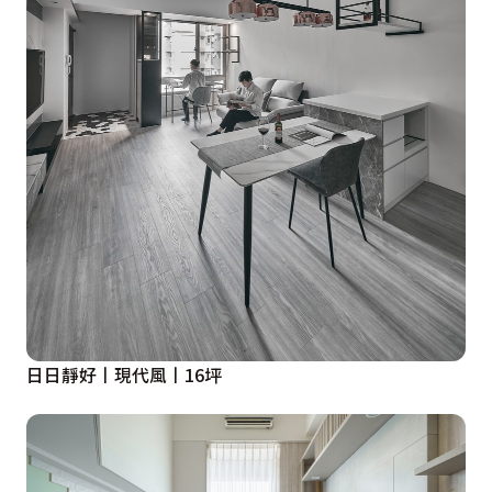
日日靜好丨現代風丨16坪