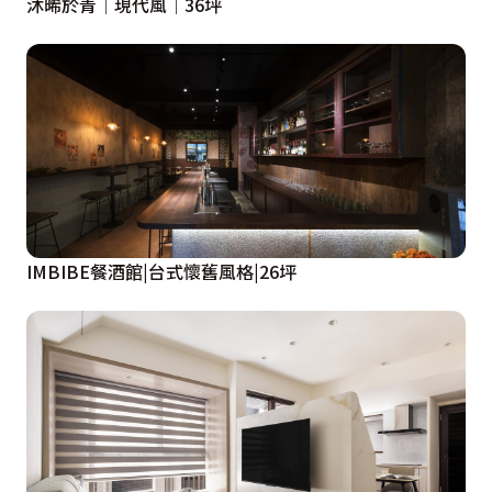
沐晞於青│現代風│36坪
IMBIBE餐酒館|台式懷舊風格|26坪