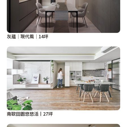
灰蘊│現代風│14坪
南歐田園悠悠活丨27坪