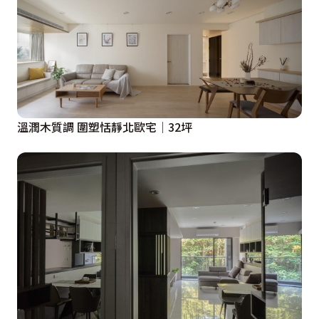
溫潤木質調 圍塑恬靜北歐宅│32坪