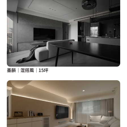
墨韻│混搭風│15坪