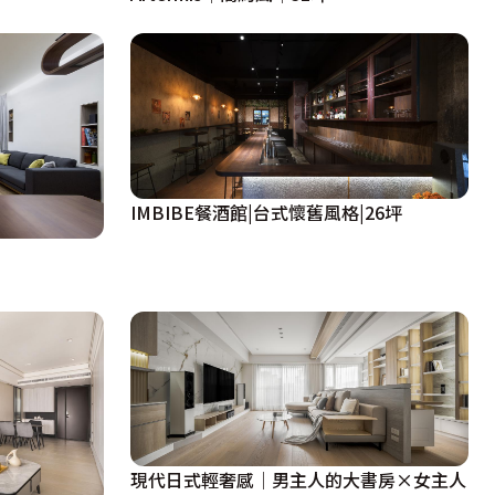
IMBIBE餐酒館|台式懷舊風格|26坪
現代日式輕奢感│男主人的大書房×女主人