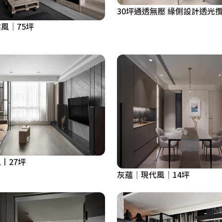
30坪通透無壓 緣側設計透光
風│75坪
丨27坪
灰蘊│現代風│14坪