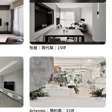
怡居｜現代風｜15坪
Artermis│簡約風│31坪