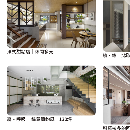
法式甜點店｜休閒多元
繽·彬｜北歐
森·呼吸 ｜綠意簡約風｜130坪
科羅拉多的回