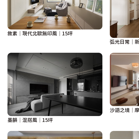
敘素｜現代北歐無印風｜15坪
弧光日常｜新
沙語之境│
墨韻│混搭風│15坪