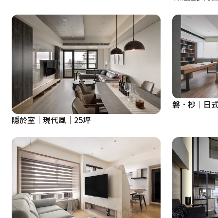
磐．杪│日式
隱於室｜現代風｜25坪