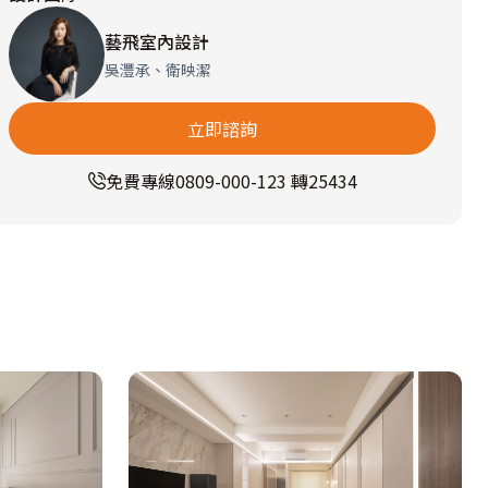
藝飛室內設計
吳灃承、衛映潔
立即諮詢
免費專線
0809-000-123 轉25434