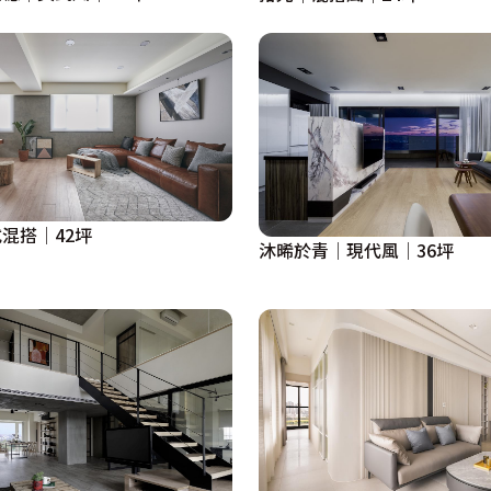
混搭│42坪
沐晞於青│現代風│36坪