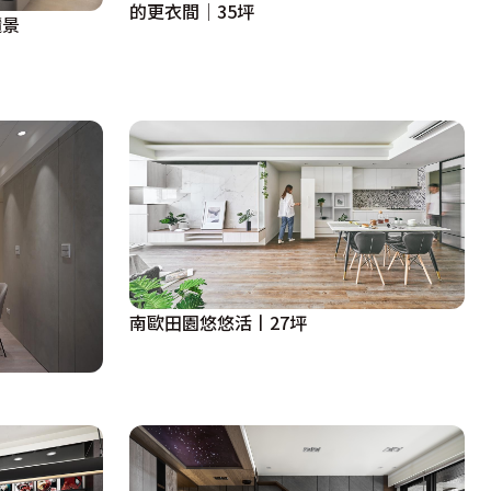
的更衣間│35坪
攬景
南歐田園悠悠活丨27坪