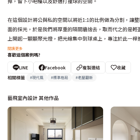
掉，留下小吧檯以及舒適打撞球的空間。

在這個設計將公與私的空間以將近1:1的比例做為分割，讓
面的採光，於是我們將厚重的隔間牆捨去，取而代之的是輕
上開起一顆顆聚光燈，把光線集中到球桌上，專注於此一桿進
閱讀更多
喜歡這個案例嗎?
以一個藍色系為主體淺棕色為輔，讓人有種身處於湛藍的海
同時藉由玻璃以及鏡面不同的特性，形成多變的光線色彩蔓
LINE
Facebook
複製連結
收藏
室以藍色、鐵件與玻璃排列出閑靜俐落的效果，達到整體感受
相關標籤
#
現代風
#
標準格局
#
老屋翻新
設計概念文字為【藝飛室內設計】提供
藝飛室內設計 其他作品