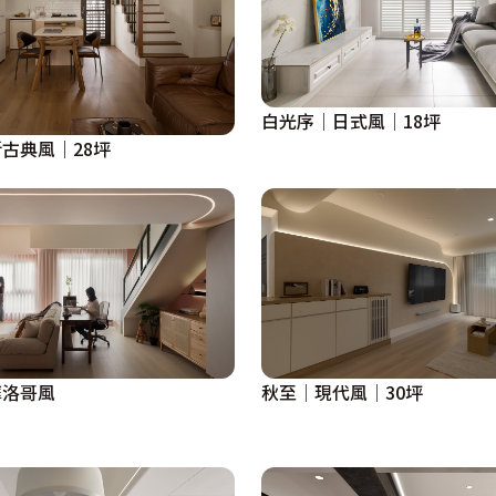
白光序│日式風│18坪
古典風｜28坪
摩洛哥風
秋至│現代風│30坪