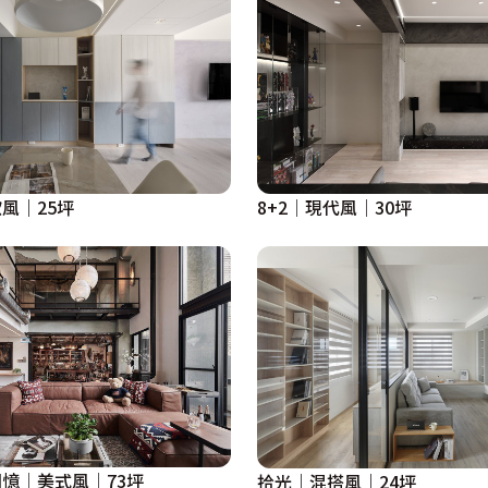
風｜25坪
8+2│現代風│30坪
憶│美式風│73坪
拾光｜混搭風｜24坪