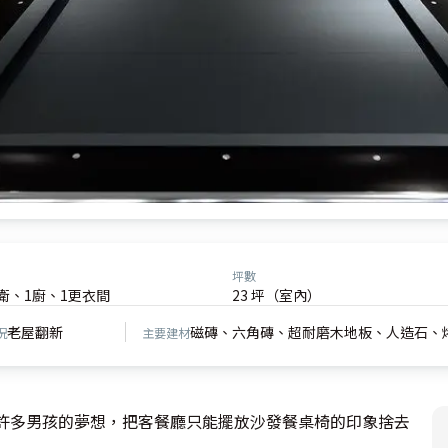
坪數
2衛、1廚、1更衣間
23 坪（室內）
老屋翻新
磁磚、六角磚、超耐磨木地板、人造石、
況
主要建材
著許多男孩的夢想，把客餐廳只能擺放沙發餐桌椅的印象捨去