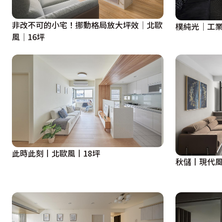
非改不可的小宅！挪動格局放大坪效│北歐
樸純光│工業
風│16坪
此時此刻丨北歐風丨18坪
秋儲丨現代風