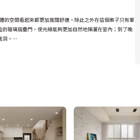
整體的空間看起來都更加寬闊舒適。除此之外在這個案子只有單
盈的玻璃摺疊門，使光線能夠更加自然地揮灑在室內；到了晚
洞。

邊沙灘慵懶地漫步在浪花之中，盡情地享受陽光帶來的色彩，
延到室內每一處，使得在不同視角會看到不同的空間感受；全
動與靜的平衡。
