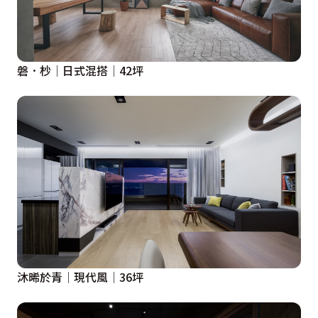
磐．杪│日式混搭│42坪
沐晞於青│現代風│36坪