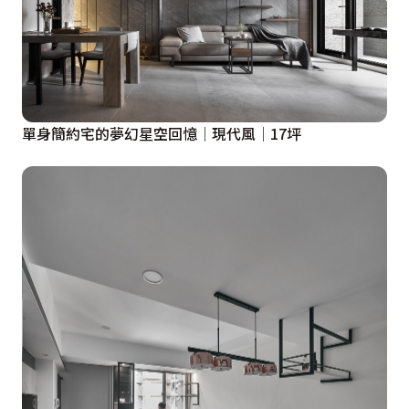
單身簡約宅的夢幻星空回憶│現代風│17坪