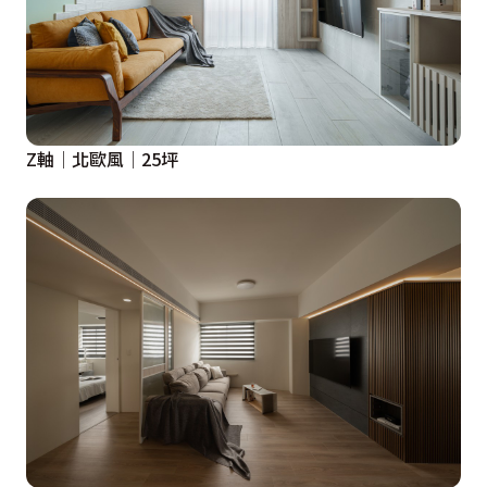
Z軸│北歐風│25坪