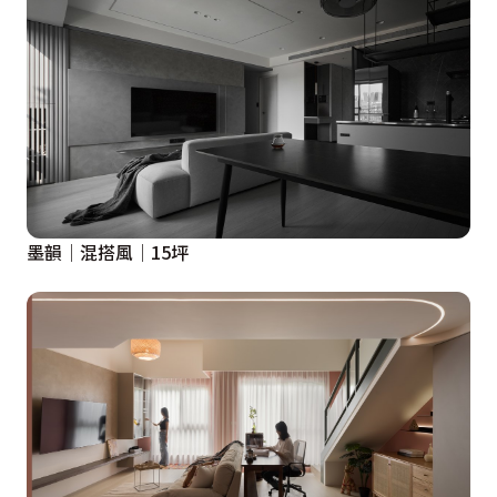
墨韻│混搭風│15坪