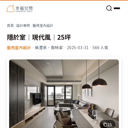
老屋預算分配與高 CP 值煥新術
看不見的居家風險和翻新關鍵
老屋預算分配與高 CP 值煥新術
首頁
設計案例
藝飛室內設計
隱於室｜現代風｜25坪
藝飛室內設計
·
吳灃承、衛映潔
·
2025-03-31
·
566
人氣
15