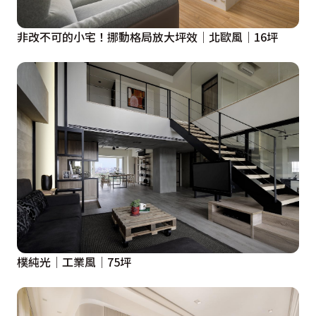
非改不可的小宅！挪動格局放大坪效│北歐風│16坪
樸純光│工業風│75坪