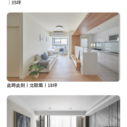
│35坪
此時此刻丨北歐風丨18坪