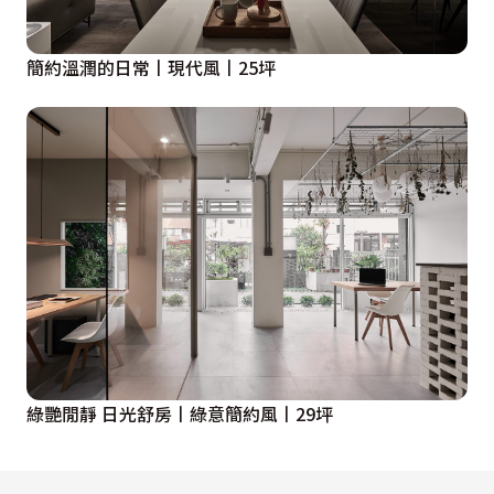
簡約溫潤的日常丨現代風丨25坪
綠艷閒靜 日光舒房丨綠意簡約風丨29坪