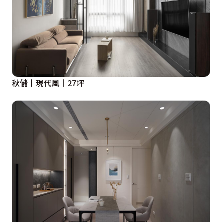
秋儲丨現代風丨27坪