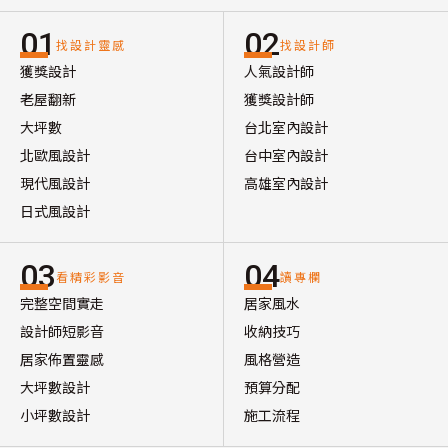
01
02
找設計靈感
找設計師
獲獎設計
人氣設計師
老屋翻新
獲獎設計師
大坪數
台北室內設計
北歐風設計
台中室內設計
現代風設計
高雄室內設計
日式風設計
03
04
看精彩影音
讀專欄
完整空間實走
居家風水
設計師短影音
收納技巧
居家佈置靈感
風格營造
大坪數設計
預算分配
小坪數設計
施工流程