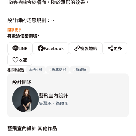
收納櫃融合於牆面，隱於無形的效果。

設計師的巧思規劃：

1.將主臥房門移至右側，使得電視牆及臥室內部衣櫃收納
閱讀更多
喜歡這個案例嗎?
都能化零為整，增加使用面積。

LINE
Facebook
複製連結
更多
2.整體空間的大立面，房門與電視牆面、櫃體互相穿插，
收藏
因此運用隱藏門牆的手法，由右至左將主臥門→財位櫃→
相關標籤
#
現代風
#
標準格局
#
新成屋
電視牆→高收納櫃→小孩房門→玄關端景櫃→客房門，一
設計團隊
氣呵成整合在牆面上，並採用深色貼皮與深色插座開關面
板，形成視覺上完整的一道立面造型。

藝飛室內設計
吳灃承、衛映潔
3.玄關與餐廳之間，在視覺可視高度以開放櫃區隔，上下
則以門片抽屜櫃滿足雜物收納需求，這樣可讓採光穿過客
藝飛室內設計 其他作品
餐廳，讓玄關明亮，家中的人也能隨時迎接來訪的客人。