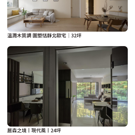
溫潤木質調 圍塑恬靜北歐宅│32坪
居森之境丨現代風丨24坪