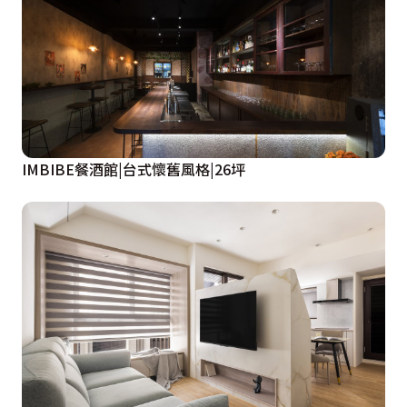
IMBIBE餐酒館|台式懷舊風格|26坪