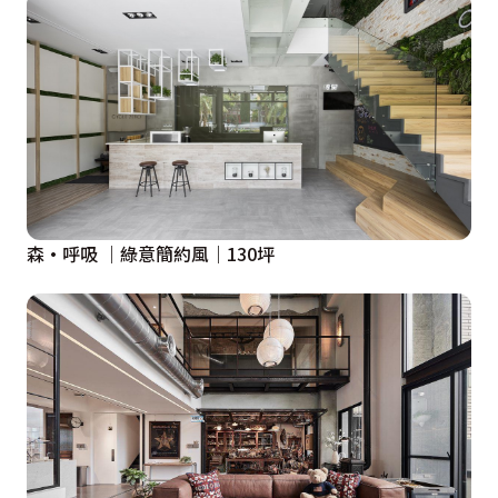
森·呼吸 ｜綠意簡約風｜130坪