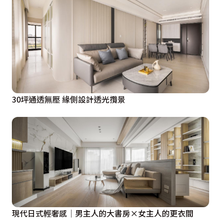
30坪通透無壓 緣側設計透光攬景
現代日式輕奢感│男主人的大書房×女主人的更衣間