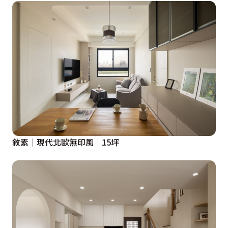
玄關櫃有掛衣物的需求，因此植入總深能掛衣的雙面櫃：
第一段是若隱若現的小冰柱玻璃門，內部可掛衣物，使得
櫃體看起來輕盈不厚重，又不會一眼望穿內部的雜亂；第
二部分是開放+門片抽屜的展示收納櫃，雙面使用，可同
時在玄關及餐廳兩側同時拿取物品。

4.大門進門左側的電箱及資訊箱以淡灰色的鐵板+烤漆包
覆隱藏，並設計狹長弧型的置物平台，既呼應弧角的玄關
櫃，又能保有玄關廊道寬度的順暢性。

敘素｜現代北歐無印風｜15坪
5.主臥室呈現放鬆沉穩的色調，床頭設計以咖啡色系的繃
布結合燈帶，營造沉靜心情的寢臥環境。

設計概念文字為【藝飛室內設計】提供