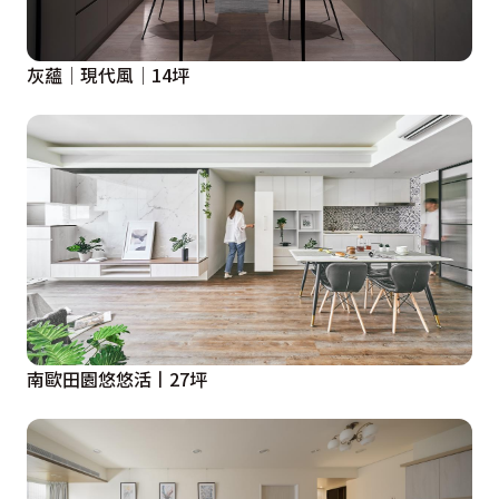
灰蘊│現代風│14坪
南歐田園悠悠活丨27坪