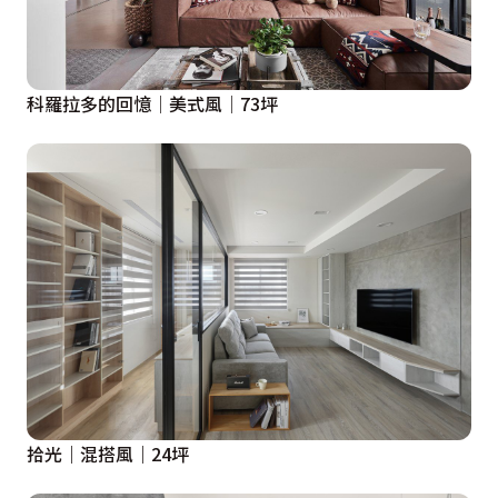
科羅拉多的回憶│美式風│73坪
拾光｜混搭風｜24坪