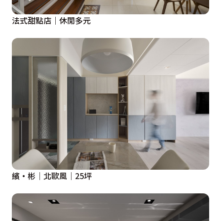
法式甜點店｜休閒多元
繽·彬｜北歐風｜25坪