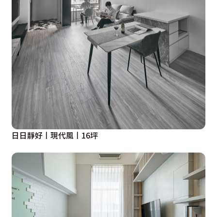
日日靜好丨現代風丨16坪