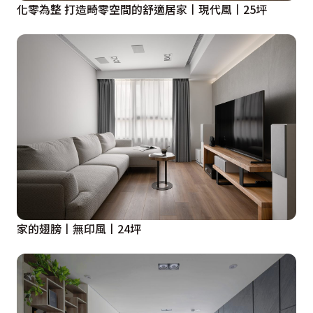
化零為整 打造畸零空間的舒適居家丨現代風丨25坪
家的翅膀丨無印風丨24坪