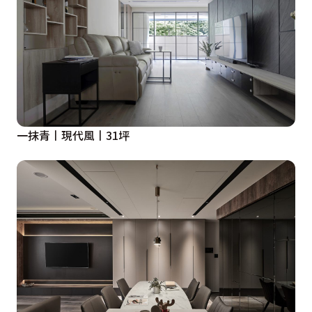
一抹青丨現代風丨31坪