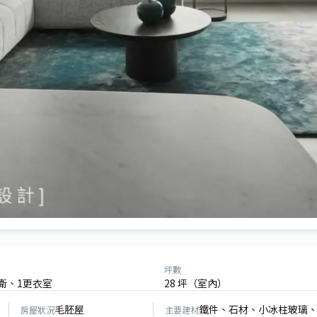
坪數
2衛、1更衣室
28 坪（室內）
毛胚屋
鐵件、石材、小冰柱玻璃
房屋狀況
主要建材