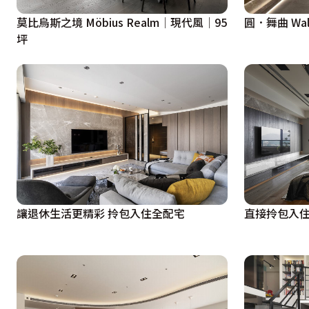
莫比烏斯之境 Möbius Realm│現代風│95
圓．舞曲 Walt
坪
讓退休生活更精彩 拎包入住全配宅
直接拎包入住