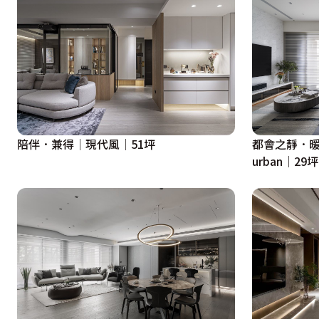
陪伴．兼得│現代風│51坪
都會之靜．暖暖的
urban│29坪