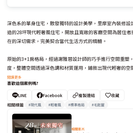
深色系的單身住宅，散發獨特的設計美學，里摩室內裝修設
造的28坪現代輕奢風住宅，開放且寬敞的客廳空間為居住
在的深切需求，完美契合當代生活方式的精髓。

原始的3+1房格局，經過謝雅蓉設計師的巧手進行空間重塑
度，整體空間透過深色調和材質運用，鋪敘出現代輕奢的空間
閱讀更多
喜歡這個案例嗎?
玄關屏風設計揉合鐵件、石材與小冰柱玻璃搭配，形成獨特
化，增添空間層次感。為符合屋主的使用需求，開放式寬敞
LINE
Facebook
複製連結
收藏
閒無縫結合。設計師善用圖面設計，預先配置好機能收納空
相關標籤
#
現代風
#
輕奢風
#
標準格局
#
毛胚屋
將冰箱與電器櫃巧妙隱藏，維持整體空間的整潔。吧台區域
工作區域。

相關影片