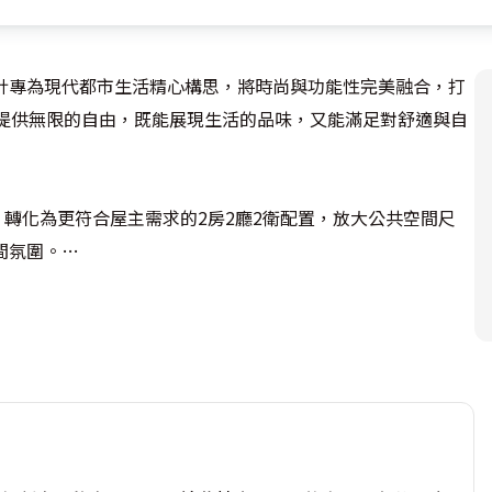
計專為現代都市生活精心構思，將時尚與功能性完美融合，打
者提供無限的自由，既能展現生活的品味，又能滿足對舒適與自
，轉化為更符合屋主需求的2房2廳2衛配置，放大公共空間尺
氛圍。

視覺焦點，進入客廳，電視牆利用藝術漆襯底，豐富的紋理變
的客廳規劃，以利屋主進行瑜伽、伸展等輕運動，讓生活與休
間，同樣開放式廚房設計功能齊全，便設有隱藏式儲藏室，可
以均勻的石材打造，成為泡咖啡的理想平台，亦能作為用餐或