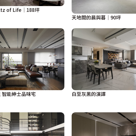
z of Life│188坪
天地間的晨與暮｜90坪
 智能紳士品味宅
白至灰黑的演譯