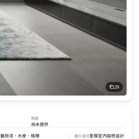
29
預算
尚未提供
、藝術漆、木皮、格柵
里摩室內裝修設計
圖片提供