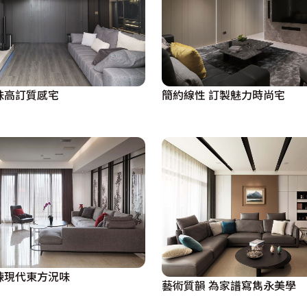
驚艷 品味高訂質感宅
簡約線性 訂製魅力時尚宅
煉現代東方況味
藝術質韻 為家譜寫雋永美學