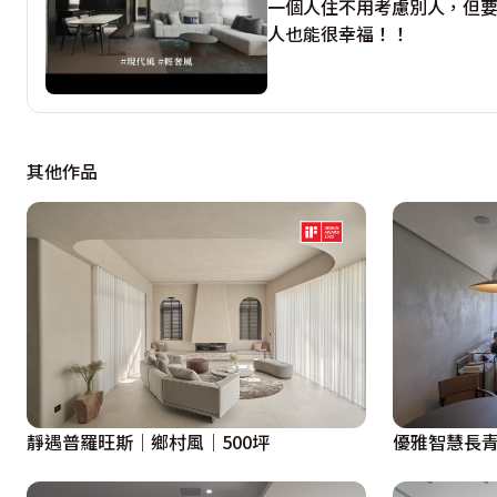
一個人住不用考慮別人，但要
來到主臥空間，兼具了舒適與私密性，床頭牆面飾以特殊漆
人也能很幸福！！
入，且方便清潔。床尾規劃整排衣櫃，並連接更衣室，滿足
室，提升生活便利性與居住舒適度。

整體空間在里摩室內裝修設計精心規劃下，為單身的屋主打
其他作品
活樣貌。
靜遇普羅旺斯｜鄉村風｜500坪
優雅智慧長青