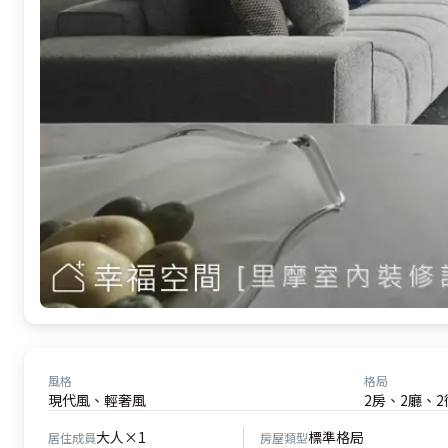
風格
格局
現代風、輕奢風
2房、2廳、
大人×1
標準格局
居住成員
房屋類型