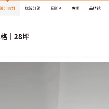
老屋預算分配與高 CP 值煥新術
設計案例
找設計師
看影音
專欄
品牌館
格│28坪