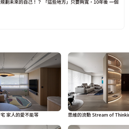
規劃未來的自己！？ 「這些地方」只要夠寬，10年後 一個
面，搭配可滑動格柵門，保留了後方窗戶，讓自然採光得以引
大量衣物的收納需求，同時形成流暢的動線，能直通串聯浴
造出既實用又充滿品味的家，也描摹出可期未來的十年精采生
宅 家人的愛不能等
思維的流動 Stream of Think