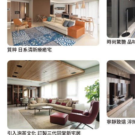
時尚
質粹 日系清新療癒宅
寧靜致遠 淬
引入泡茶文化 訂製三代同堂新宅居